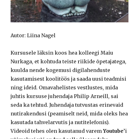
Autor: Liina Nagel
Kursusele läksin koos hea kolleegi Maiu
Nurkaga, et kohtuda teiste riikide õpetajatega,
kuulda nende kogemusi digilahenduste
kasutamisest koolitöös ja saada uusi teadmisi
ning ideid. Omavahelistes vestlustes, mida
juhtis kursuse juhendaja Philip Arneill, sai
seda ka tehtud. Juhendaja tutvustas erinevaid
nutirakendusi (peamiselt neid, mida oleks hea
kasutada tahvelarvutis ja nutitelefonis).
Videoid tehes olen kasutanud varem
Youtube
’i