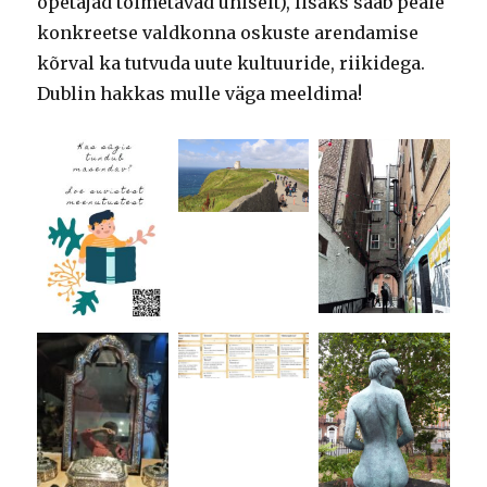
õpetajad toimetavad ühiselt), lisaks saab peale
konkreetse valdkonna oskuste arendamise
kõrval ka tutvuda uute kultuuride, riikidega.
Dublin hakkas mulle väga meeldima!