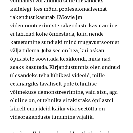
võimalusi või andnud selle ülesandeks
kellelegi, kes mõnd professionaalsemat
rakendust kasutab.
IMovie
jm
videomonteerimiste rakenduste kasutamine
ei tahtnud kohe õnnestuda, kuid nende
katsetamine sundiski mind mugavustsoonist
välja tulema. Juba see on hea, kui oskan
õpilastele soovitada keskkondi, mida nad
saaks kasutada. Kirjandustunnis olen andnud
ülesandeks teha lühikesi videoid, mille
eesmärgiks tavaliselt pole tehnilise
võimekuse demonstreerimine, vaid sisu, aga
oluline on, et tehnika ei takistaks õpilastel
kiirelt oma ideid käiku viia: seetõttu on
videorakenduste tundmine vajalik.