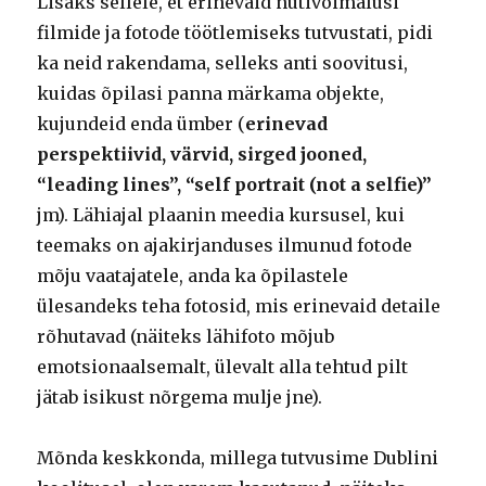
Lisaks sellele, et erinevaid nutivõimalusi
filmide ja fotode töötlemiseks tutvustati, pidi
ka neid rakendama, selleks anti soovitusi,
kuidas õpilasi panna märkama objekte,
kujundeid enda ümber (
erinevad
perspektiivid, värvid, sirged jooned,
“leading lines”, “self portrait (not a selfie)”
jm). Lähiajal plaanin meedia kursusel, kui
teemaks on ajakirjanduses ilmunud fotode
mõju vaatajatele, anda ka õpilastele
ülesandeks teha fotosid, mis erinevaid detaile
rõhutavad (näiteks lähifoto mõjub
emotsionaalsemalt, ülevalt alla tehtud pilt
jätab isikust nõrgema mulje jne).
Mõnda keskkonda, millega tutvusime Dublini