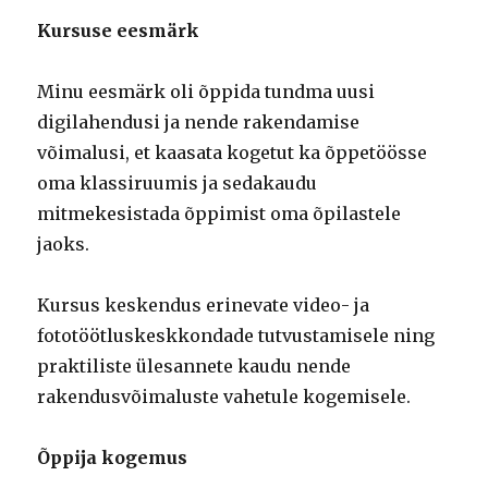
Kursuse eesmärk
Minu eesmärk oli õppida tundma uusi
digilahendusi ja nende rakendamise
võimalusi, et kaasata kogetut ka õppetöösse
oma klassiruumis ja sedakaudu
mitmekesistada õppimist oma õpilastele
jaoks.
Kursus keskendus erinevate video- ja
fototöötluskeskkondade tutvustamisele ning
praktiliste ülesannete kaudu nende
rakendusvõimaluste vahetule kogemisele.
Õppija kogemus