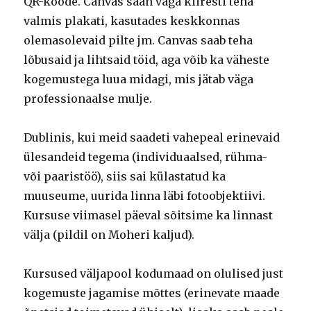
QR-koode. Canvas saan väga kiiresti teha
valmis plakati, kasutades keskkonnas
olemasolevaid pilte jm. Canvas saab teha
lõbusaid ja lihtsaid töid, aga võib ka väheste
kogemustega luua midagi, mis jätab väga
professionaalse mulje.
Dublinis, kui meid saadeti vahepeal erinevaid
ülesandeid tegema (individuaalsed, rühma-
või paaristöö), siis sai külastatud ka
muuseume, uurida linna läbi fotoobjektiivi.
Kursuse viimasel päeval sõitsime ka linnast
välja (pildil on Moheri kaljud).
Kursused väljapool kodumaad on olulised just
kogemuste jagamise mõttes (erinevate maade