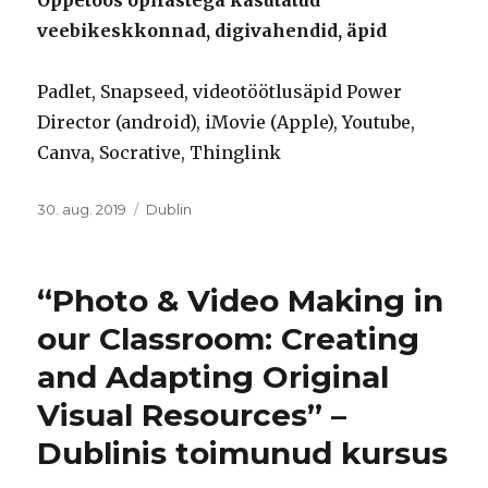
Õppetöös õpilastega kasutatud
veebikeskkonnad, digivahendid, äpid
Padlet, Snapseed, v
ideotöötlusäpid Power
Director (android), iMovie (Apple),
Youtube,
Canva,
Socrative,
Thinglink
Postitatud
Rubriigid
30. aug. 2019
Dublin
“Photo & Video Making in
our Classroom: Creating
and Adapting Original
Visual Resources” –
Dublinis toimunud kursus