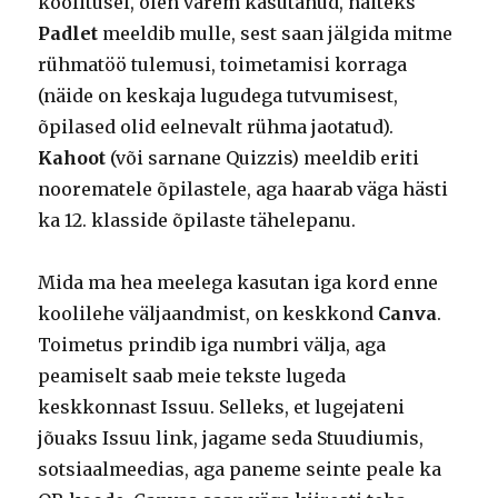
koolitusel, olen varem kasutanud, näiteks
Padlet
meeldib mulle, sest saan jälgida mitme
rühmatöö tulemusi, toimetamisi korraga
(näide on keskaja lugudega tutvumisest,
õpilased olid eelnevalt rühma jaotatud).
Kahoot
(või sarnane Quizzis) meeldib eriti
noorematele õpilastele, aga haarab väga hästi
ka 12. klasside õpilaste tähelepanu.
Mida ma hea meelega kasutan iga kord enne
koolilehe väljaandmist, on keskkond
Canva
.
Toimetus prindib iga numbri välja, aga
peamiselt saab meie tekste lugeda
keskkonnast Issuu. Selleks, et lugejateni
jõuaks Issuu link, jagame seda Stuudiumis,
sotsiaalmeedias, aga paneme seinte peale ka