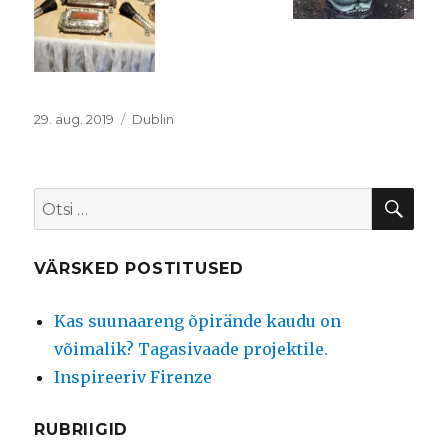
Postitatud
Rubriigid
29. aug. 2019
Dublin
OTS
Otsi:
VÄRSKED POSTITUSED
Kas suunaareng õpirände kaudu on
võimalik? Tagasivaade projektile.
Inspireeriv Firenze
RUBRIIGID