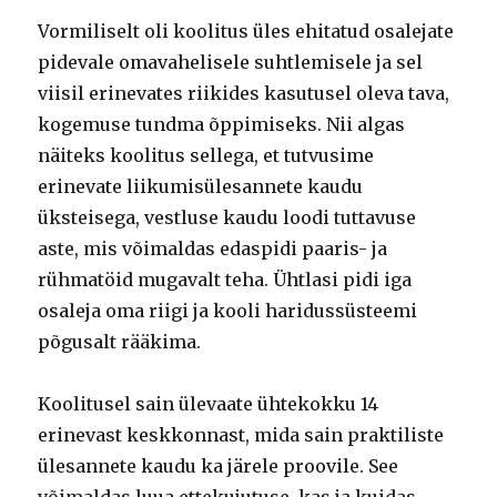
Vormiliselt oli koolitus üles ehitatud osalejate
pidevale omavahelisele suhtlemisele ja sel
viisil erinevates riikides kasutusel oleva tava,
kogemuse tundma õppimiseks. Nii algas
näiteks koolitus sellega, et tutvusime
erinevate liikumisülesannete kaudu
üksteisega, vestluse kaudu loodi tuttavuse
aste, mis võimaldas edaspidi paaris- ja
rühmatöid mugavalt teha. Ühtlasi pidi iga
osaleja oma riigi ja kooli haridussüsteemi
põgusalt rääkima.
Koolitusel sain ülevaate ühtekokku 14
erinevast keskkonnast, mida sain praktiliste
ülesannete kaudu ka järele proovile. See