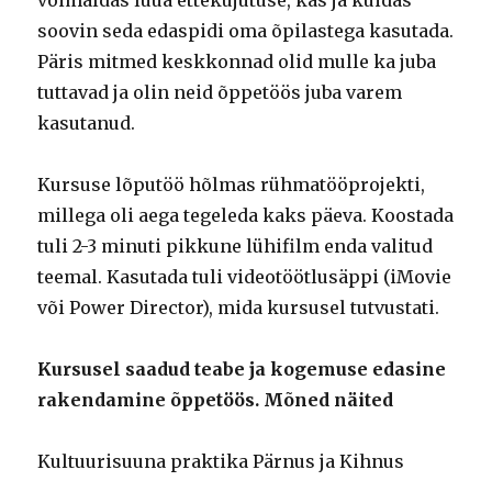
võimaldas luua ettekujutuse, kas ja kuidas
soovin seda edaspidi oma õpilastega kasutada.
Päris mitmed keskkonnad olid mulle ka juba
tuttavad ja olin neid õppetöös juba varem
kasutanud.
Kursuse lõputöö hõlmas rühmatööprojekti,
millega oli aega tegeleda kaks päeva. Koostada
tuli 2-3 minuti pikkune lühifilm enda valitud
teemal. Kasutada tuli videotöötlusäppi (iMovie
või Power Director), mida kursusel tutvustati.
Kursusel saadud teabe ja kogemuse edasine
rakendamine õppetöös. Mõned näited
Kultuurisuuna praktika Pärnus ja Kihnus