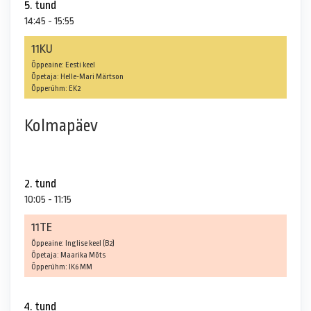
5. tund
14:45 - 15:55
11KU
Õppeaine: Eesti keel
Õpetaja: Helle-Mari Märtson
Õpperühm: EK2
Kolmapäev
2. tund
10:05 - 11:15
11TE
Õppeaine: Inglise keel (B2)
Õpetaja: Maarika Mõts
Õpperühm: IK6 MM
4. tund