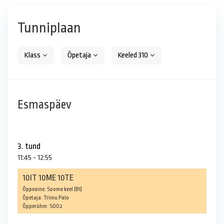
Tunniplaan
Klass
Õpetaja
Keeled 310
Esmaspäev
3. tund
11:45 - 12:55
10IT 10ME 10TE
Õppeaine: Soome keel (B1)
Õpetaja: Triinu Palo
Õpperühm: SOO2