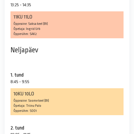
13:25 - 14:35
11KU 11LO
Õppeaine: Saksa keel (B1)
Õpetaja: Ingrid Urb
Õpperühm: SAK2
Neljapäev
1. tund
8:45 - 9:55
10KU 10LO
Õppeaine: Soome keel (B1)
Õpetaja: Triinu Palo
Õpperühm: SOO1
2. tund