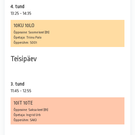
4. tund
13:25 - 14:35
10KU 10LO
Õppeaine: Soome keel (B1)
Õpetaja: Triinu Palo
Õpperühm: SOO1
Teisipäev
3. tund
11:45 - 12:55
10IT 10TE
Õppeaine: Saksa keel (B1)
Õpetaja: Ingrid Urb
Õpperühm: SAK3