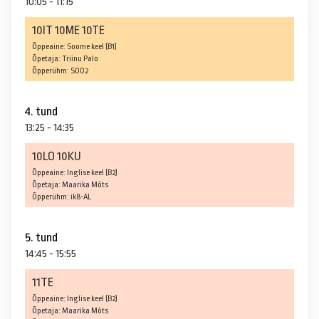
10:05 - 11:15
10IT 10ME 10TE
Õppeaine: Soome keel (B1)
Õpetaja: Triinu Palo
Õpperühm: SOO2
4. tund
13:25 - 14:35
10LO 10KU
Õppeaine: Inglise keel (B2)
Õpetaja: Maarika Mõts
Õpperühm: ik8-AL
5. tund
14:45 - 15:55
11TE
Õppeaine: Inglise keel (B2)
Õpetaja: Maarika Mõts