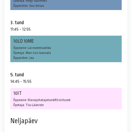
Õpetaja: Helgi Suurmets
Õpperühm: Suu-kitsas
3. tund
11:45 - 12:55
10LO 10ME
Õppeaine: Lai matemaatika
Õpetaja: Mari-Liis Jaansalu
Õpperühm: Jaa
5. tund
14:45 - 15:55
10IT
Õppeaine: Klassijuhatajatund/K5 üritused
Õpetaja: Tiiu Lääniste
Neljapäev