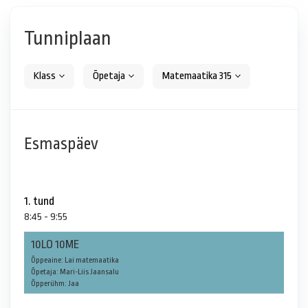
Tunniplaan
Klass
Õpetaja
Matemaatika 315
Esmaspäev
1. tund
8:45 - 9:55
10LO 10ME
Õppeaine: Lai matemaatika
Õpetaja: Mari-Liis Jaansalu
Õpperühm: Jaa