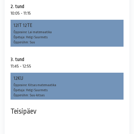
2. tund
10:05 - 11:15
12IT 12TE
Õppeaine: Lai matemaatika
Õpetaja: Helgi Suurmets
Õpperühm: Suu
3. tund
11:45 - 12:55
12KU
Õppeaine: Kitsas matemaatika
Õpetaja: Helgi Suurmets
Õpperühm: Suu-kitsas
Teisipäev