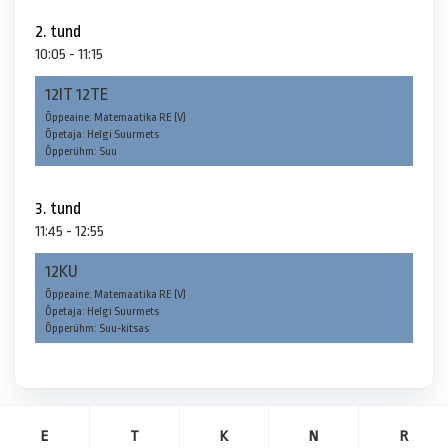
2. tund
10:05 - 11:15
12IT 12TE
Õppeaine: Matemaatika RE (V)
Õpetaja: Helgi Suurmets
Õpperühm: Suu
3. tund
11:45 - 12:55
12KU
Õppeaine: Matemaatika RE (V)
Õpetaja: Helgi Suurmets
Õpperühm: Suu-kitsas
E
T
K
N
R