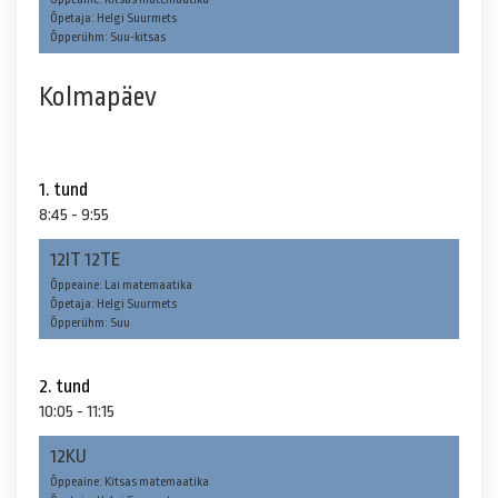
Õpetaja: Helgi Suurmets
Õpperühm: Suu-kitsas
Kolmapäev
1. tund
8:45 - 9:55
12IT 12TE
Õppeaine: Lai matemaatika
Õpetaja: Helgi Suurmets
Õpperühm: Suu
2. tund
10:05 - 11:15
12KU
Õppeaine: Kitsas matemaatika