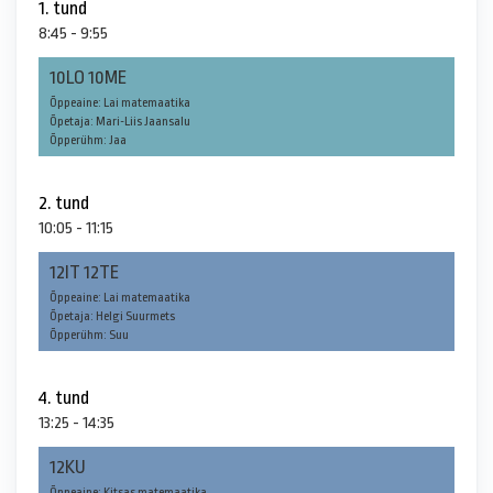
1. tund
8:45 - 9:55
10LO 10ME
Õppeaine: Lai matemaatika
Õpetaja: Mari-Liis Jaansalu
Õpperühm: Jaa
2. tund
10:05 - 11:15
12IT 12TE
Õppeaine: Lai matemaatika
Õpetaja: Helgi Suurmets
Õpperühm: Suu
4. tund
13:25 - 14:35
12KU
Õppeaine: Kitsas matemaatika