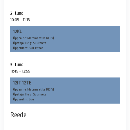
2. tund
10:05 - 11:15
12KU
Õppeaine: Matemaatika RE (V)
Õpetaja: Helgi Suurmets
Õpperühm: Suu-kitsas
3. tund
11:45 - 12:55
12IT 12TE
Õppeaine: Matemaatika RE (V)
Õpetaja: Helgi Suurmets
Õpperühm: Suu
Reede