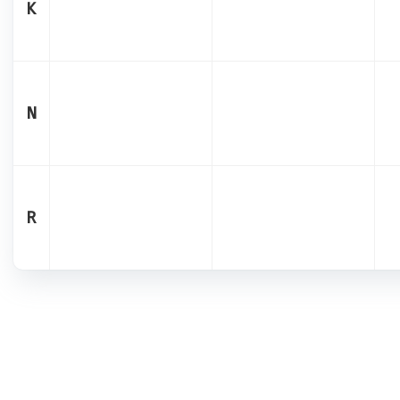
K
N
R