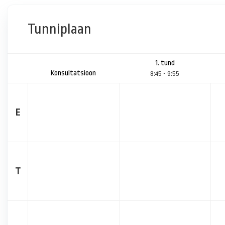
Tunniplaan
1. tund
Konsultatsioon
8:45 - 9:55
E
T