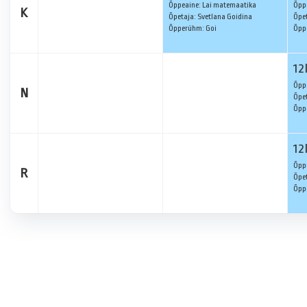
Õppeaine: Lai matemaatika
Õpp
K
Õpetaja: Svetlana Goidina
Õpet
Õpperühm: Goi
Õpp
12
Õpp
N
Õpet
Õpp
12
Õpp
R
Õpet
Õpp