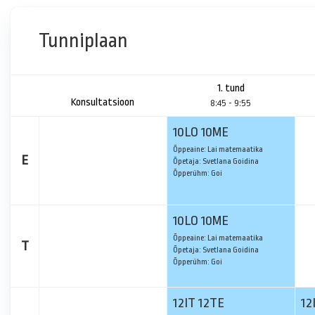
Tunniplaan
1. tund
Konsultatsioon
8:45 - 9:55
10LO 10ME
Õppeaine: Lai matemaatika
E
Õpetaja: Svetlana Goidina
Õpperühm: Goi
10LO 10ME
Õppeaine: Lai matemaatika
T
Õpetaja: Svetlana Goidina
Õpperühm: Goi
12IT 12TE
12