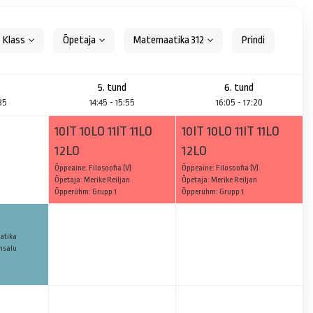
Klass
Õpetaja
Matemaatika 312
5. tund
6. tund
:35
14:45 - 15:55
16:05 - 17:20
10IT 10LO 11IT 11LO
10IT 10LO 11IT 11LO
12LO
12LO
Õppeaine: Filosoofia (V)
Õppeaine: Filosoofia (V)
Õpetaja: Merike Reiljan
Õpetaja: Merike Reiljan
Õpperühm: Grupp 1
Õpperühm: Grupp 1
atika
ansalu