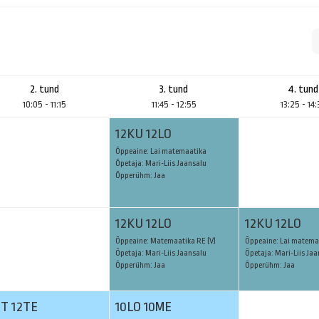
2. tund
3. tund
4. tund
10:05 - 11:15
11:45 - 12:55
13:25 - 14
12KU 12LO
Õppeaine: Lai matemaatika
Õpetaja: Mari-Liis Jaansalu
Õpperühm: Jaa
12KU 12LO
12KU 12LO
Õppeaine: Matemaatika RE (V)
Õppeaine: Lai matema
Õpetaja: Mari-Liis Jaansalu
Õpetaja: Mari-Liis Ja
Õpperühm: Jaa
Õpperühm: Jaa
IT 12TE
10LO 10ME