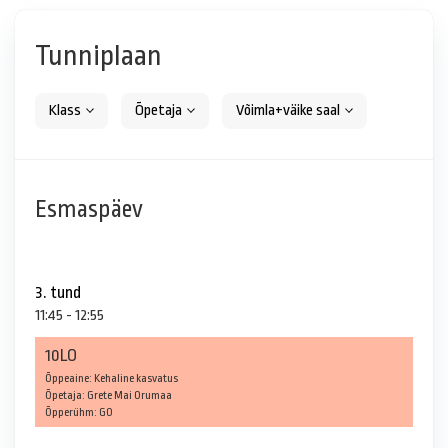
Tunniplaan
Klass
Õpetaja
Võimla+väike saal
Esmaspäev
3. tund
11:45 - 12:55
10LO
Õppeaine: Kehaline kasvatus
Õpetaja: Grete Mai Orumaa
Õpperühm: GO