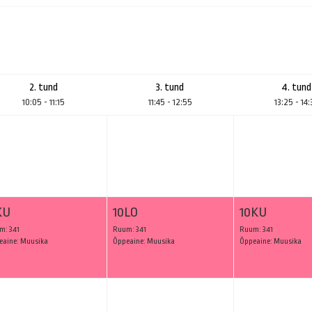
2. tund
3. tund
4. tund
10:05 - 11:15
11:45 - 12:55
13:25 - 14
KU
10LO
10KU
m: 341
Ruum: 341
Ruum: 341
eaine: Muusika
Õppeaine: Muusika
Õppeaine: Muusika