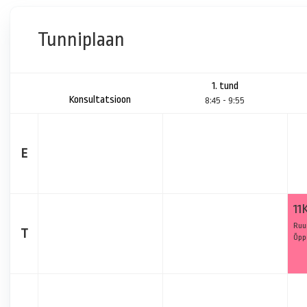
Tunniplaan
1. tund
Konsultatsioon
8:45 - 9:55
E
11
Ruu
T
Õpp