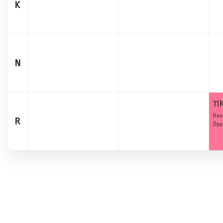
K
N
11
Ruu
R
Õpp