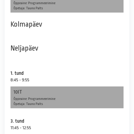
Õppeaine: Programmeerimine
Õpetaja: Tauno Palts
Kolmapäev
Neljapäev
1. tund
8:45 - 9:55
10IT
Õppeaine: Programmeerimine
Õpetaja: Tauno Palts
3. tund
11:45 - 12:55