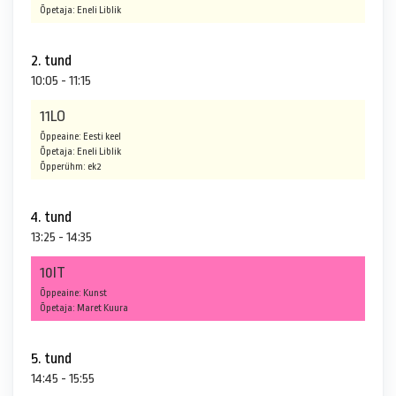
Õpetaja: Eneli Liblik
2. tund
10:05 - 11:15
11LO
Õppeaine: Eesti keel
Õpetaja: Eneli Liblik
Õpperühm: ek2
4. tund
13:25 - 14:35
10IT
Õppeaine: Kunst
Õpetaja: Maret Kuura
5. tund
14:45 - 15:55