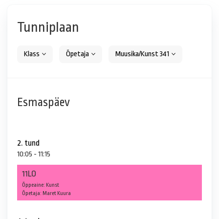
Tunniplaan
Klass
Õpetaja
Muusika/Kunst 341
Esmaspäev
2. tund
10:05 - 11:15
11LO
Õppeaine: Kunst
Õpetaja: Maret Kuura