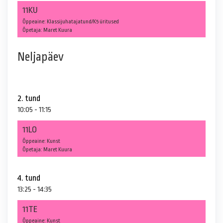
11KU
Õppeaine: Klassijuhatajatund/K5 üritused
Õpetaja: Maret Kuura
Neljapäev
2. tund
10:05 - 11:15
11LO
Õppeaine: Kunst
Õpetaja: Maret Kuura
4. tund
13:25 - 14:35
11TE
Õppeaine: Kunst