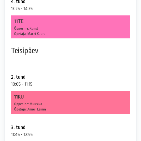
4. tund
13:25 - 14:35
11TE
Õppeaine: Kunst
Õpetaja: Maret Kuura
Teisipäev
2. tund
10:05 - 11:15
11KU
Õppeaine: Muusika
Õpetaja: Anneli Leima
3. tund
11:45 - 12:55