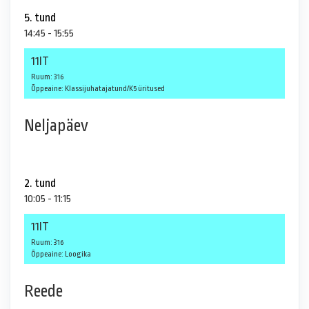
5. tund
14:45 - 15:55
11IT
Ruum: 316
Õppeaine: Klassijuhatajatund/K5 üritused
Neljapäev
2. tund
10:05 - 11:15
11IT
Ruum: 316
Õppeaine: Loogika
Reede