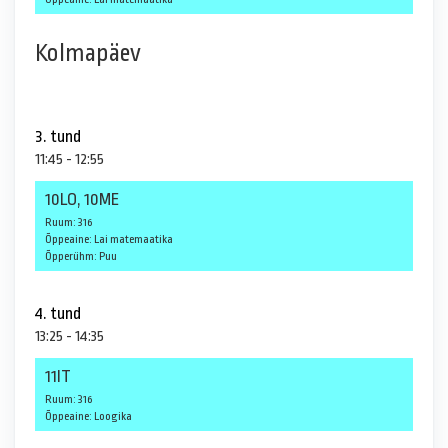
Kolmapäev
3. tund
11:45 - 12:55
10LO, 10ME
Ruum: 316
Õppeaine: Lai matemaatika
Õpperühm: Puu
4. tund
13:25 - 14:35
11IT
Ruum: 316
Õppeaine: Loogika