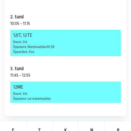
2. tund
10:05 - 11:15
12IT, 12TE
Ruum: 316
Õppeaine: Matemaatika RE (V)
Õpperühm: Puu
3. tund
11:45 - 12:55
12ME
Ruum: 316
Õppeaine: Lai matemaatika
E
T
K
N
R