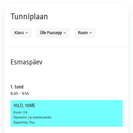
Tunniplaan
Klass
Ülle Puusepp
Ruum
Esmaspäev
1. tund
8:45 - 9:55
10LO, 10ME
Ruum: 316
Õppeaine: Lai matemaatika
Õpperühm: Puu