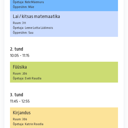
Õpetaja: Nele Mäemuru
Õpperühm: Mäe
Lai / kitsas matemaatika
Ruum: 311
Õpetaja: Leene Lotta Lüdimois
Õpperühm: Suu
2. tund
10:05 - 11:15
Füüsika
Ruum: 206
Õpetaja: Eveli Raudla
3. tund
11:45 - 12:55
Kirjandus
Ruum: 306
Õpetaja: Katrin Roodla