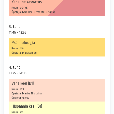
Kehaline kasvatus
Ruum: VÕ+VS
Õpetaja: Geio Heil, Grete Mai Orumaa
3. tund
11:45 - 12:55
Psühholoogia
Ruum: 215
Õpetaja: Mait Samuel
4. tund
13:25 - 14:35
Vene keel (B1)
Ruum: 329
Õpetaja: Marika Nikitkina
Õpperühm: vk2
Hispaania keel (B1)
Ruum: 211