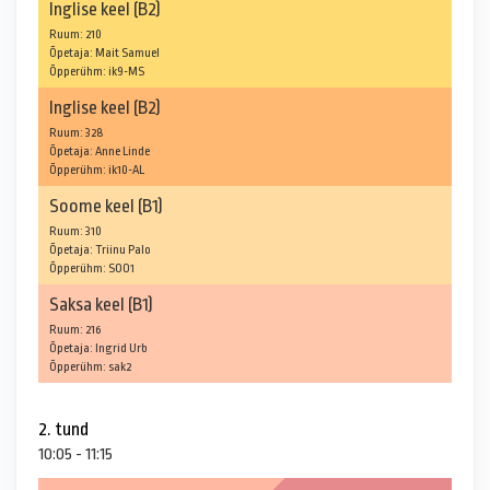
Inglise keel (B2)
Ruum: 210
Õpetaja: Mait Samuel
Õpperühm: ik9-MS
Inglise keel (B2)
Ruum: 328
Õpetaja: Anne Linde
Õpperühm: ik10-AL
Soome keel (B1)
Ruum: 310
Õpetaja: Triinu Palo
Õpperühm: SOO1
Saksa keel (B1)
Ruum: 216
Õpetaja: Ingrid Urb
Õpperühm: sak2
2. tund
10:05 - 11:15