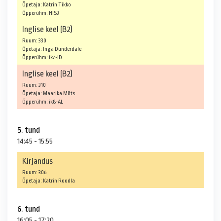
Õpetaja: Katrin Tikko
Õpperühm: HIS3
Inglise keel (B2)
Ruum: 330
Õpetaja: Inga Dunderdale
Õpperühm: ik7-ID
Inglise keel (B2)
Ruum: 310
Õpetaja: Maarika Mõts
Õpperühm: ik8-AL
5. tund
14:45 - 15:55
Kirjandus
Ruum: 306
Õpetaja: Katrin Roodla
6. tund
16:05 - 17:20