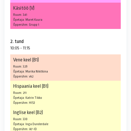
Käsitöö (V)
Ruum: 341
Õpetaja: Maret Kuura
Õpperühm: Grupp 1
2. tund
10:05 - 11:15
Vene keel (B1)
Ruum: 329
Õpetaja: Marika Nikitkina
Õpperühm: vk2
Hispaania keel (B1)
Ruum: 211
Õpetaja: Katrin Tikko
Õpperühm: HIS3
Inglise keel (B2)
Ruum: 330
Õpetaja: Inga Dunderdale
Õpperühm: ik7-ID