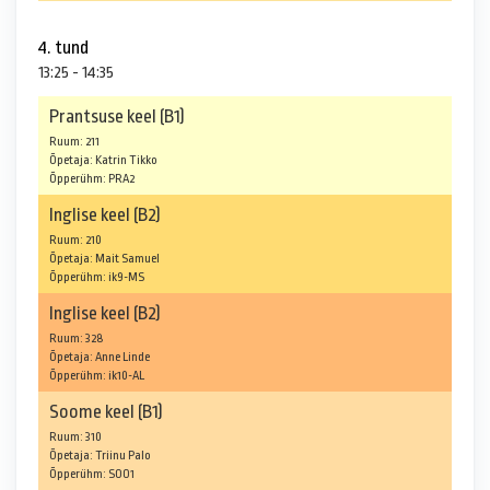
4. tund
13:25 - 14:35
Prantsuse keel (B1)
Ruum: 211
Õpetaja: Katrin Tikko
Õpperühm: PRA2
Inglise keel (B2)
Ruum: 210
Õpetaja: Mait Samuel
Õpperühm: ik9-MS
Inglise keel (B2)
Ruum: 328
Õpetaja: Anne Linde
Õpperühm: ik10-AL
Soome keel (B1)
Ruum: 310
Õpetaja: Triinu Palo
Õpperühm: SOO1