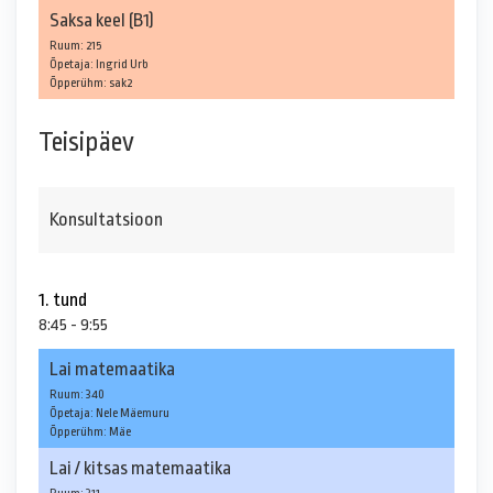
Saksa keel (B1)
Ruum: 215
Õpetaja: Ingrid Urb
Õpperühm: sak2
Teisipäev
Konsultatsioon
1. tund
8:45 - 9:55
Lai matemaatika
Ruum: 340
Õpetaja: Nele Mäemuru
Õpperühm: Mäe
Lai / kitsas matemaatika