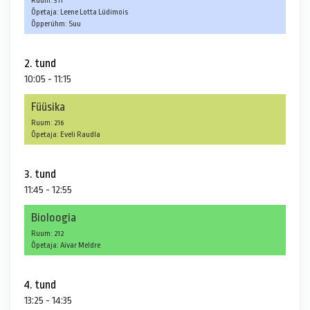
Ruum: 311
Õpetaja: Leene Lotta Lüdimois
Õpperühm: Suu
2. tund
10:05 - 11:15
Füüsika
Ruum: 216
Õpetaja: Eveli Raudla
3. tund
11:45 - 12:55
Bioloogia
Ruum: 212
Õpetaja: Aivar Meldre
4. tund
13:25 - 14:35