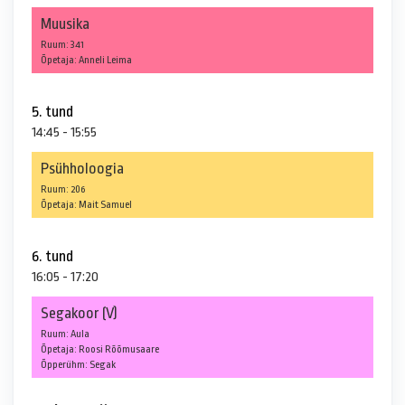
Muusika
Ruum: 341
Õpetaja: Anneli Leima
5. tund
14:45 - 15:55
Psühholoogia
Ruum: 206
Õpetaja: Mait Samuel
6. tund
16:05 - 17:20
Segakoor (V)
Ruum: Aula
Õpetaja: Roosi Rõõmusaare
Õpperühm: Segak