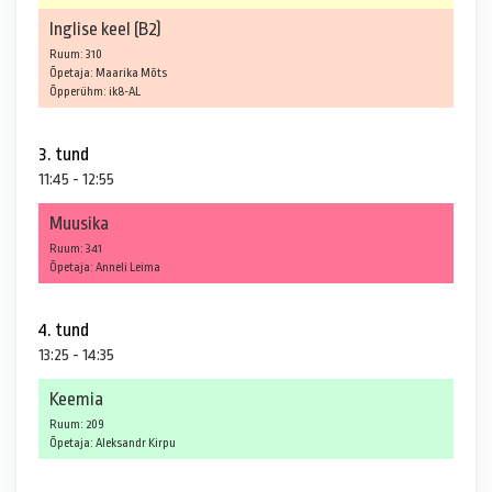
Inglise keel (B2)
Ruum: 310
Õpetaja: Maarika Mõts
Õpperühm: ik8-AL
3. tund
11:45 - 12:55
Muusika
Ruum: 341
Õpetaja: Anneli Leima
4. tund
13:25 - 14:35
Keemia
Ruum: 209
Õpetaja: Aleksandr Kirpu