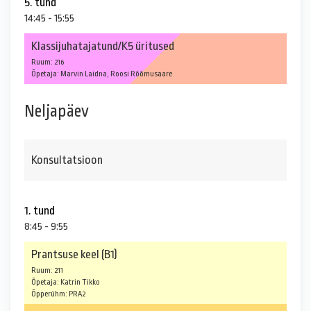
5. tund
14:45 - 15:55
Klassijuhatajatund/K5 üritused
Ruum: 216
Õpetaja: Marvin Laidna, Roosi Rõõmusaare
Neljapäev
Konsultatsioon
1. tund
8:45 - 9:55
Prantsuse keel (B1)
Ruum: 211
Õpetaja: Katrin Tikko
Õpperühm: PRA2