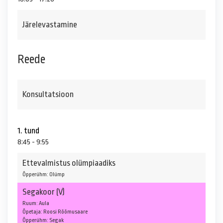
Järelevastamine
Reede
Konsultatsioon
1. tund
8:45 - 9:55
Ettevalmistus olümpiaadiks
Õpperühm: Olümp
Segakoor (V)
Ruum: Aula
Õpetaja: Roosi Rõõmusaare
Õpperühm: Segak