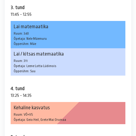
3. tund
11:45 - 12:55
Lai matemaatika
Ruum: 340
Õpetaja: Nele Mäemuru
Õpperühm: Mäe
Lai / kitsas matemaatika
Ruum: 311
Õpetaja: Leene Lotta Lüdimois
Õpperühm: Suu
4. tund
13:25 - 14:35
Kehaline kasvatus
Ruum: VÕ+VS
Õpetaja: Geio Heil, Grete Mai Orumaa