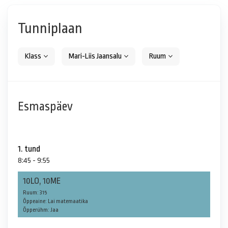
Tunniplaan
Klass
Mari-Liis Jaansalu
Ruum
Esmaspäev
1. tund
8:45 - 9:55
10LO, 10ME
Ruum: 315
Õppeaine: Lai matemaatika
Õpperühm: Jaa