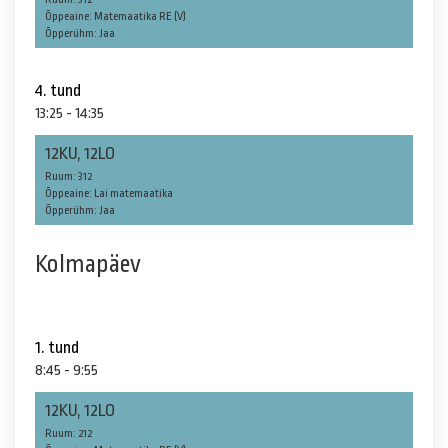
Õppeaine: Matemaatika RE (V)
Õpperühm: Jaa
4. tund
13:25 - 14:35
12KU, 12LO
Ruum: 312
Õppeaine: Lai matemaatika
Õpperühm: Jaa
Kolmapäev
1. tund
8:45 - 9:55
12KU, 12LO
Ruum: 212