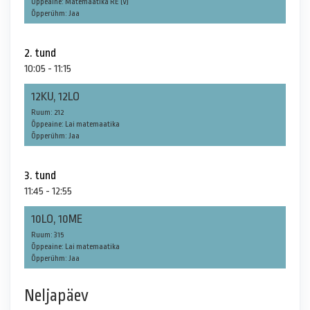
Õppeaine: Matemaatika RE (V)
Õpperühm: Jaa
2. tund
10:05 - 11:15
12KU, 12LO
Ruum: 212
Õppeaine: Lai matemaatika
Õpperühm: Jaa
3. tund
11:45 - 12:55
10LO, 10ME
Ruum: 315
Õppeaine: Lai matemaatika
Õpperühm: Jaa
Neljapäev