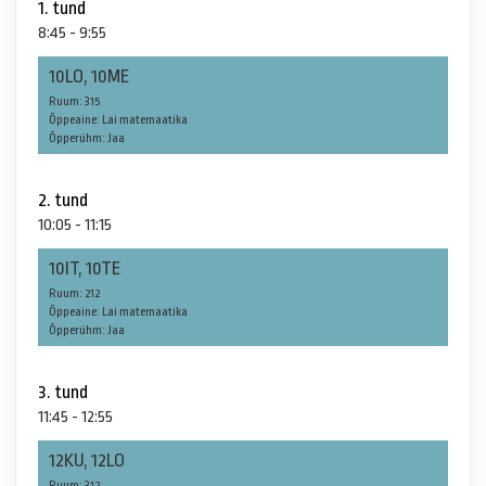
1. tund
8:45 - 9:55
10LO, 10ME
Ruum: 315
Õppeaine: Lai matemaatika
Õpperühm: Jaa
2. tund
10:05 - 11:15
10IT, 10TE
Ruum: 212
Õppeaine: Lai matemaatika
Õpperühm: Jaa
3. tund
11:45 - 12:55
12KU, 12LO
Ruum: 312