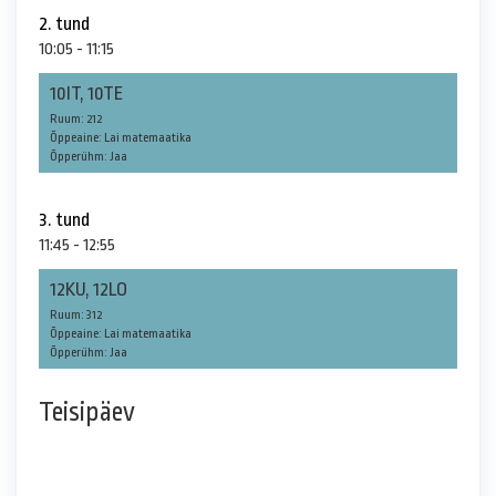
2. tund
10:05 - 11:15
10IT, 10TE
Ruum: 212
Õppeaine: Lai matemaatika
Õpperühm: Jaa
3. tund
11:45 - 12:55
12KU, 12LO
Ruum: 312
Õppeaine: Lai matemaatika
Õpperühm: Jaa
Teisipäev