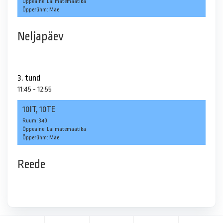
Õppeaine: Lai matemaatika
Õpperühm: Mäe
Neljapäev
3. tund
11:45 - 12:55
10IT, 10TE
Ruum: 340
Õppeaine: Lai matemaatika
Õpperühm: Mäe
Reede