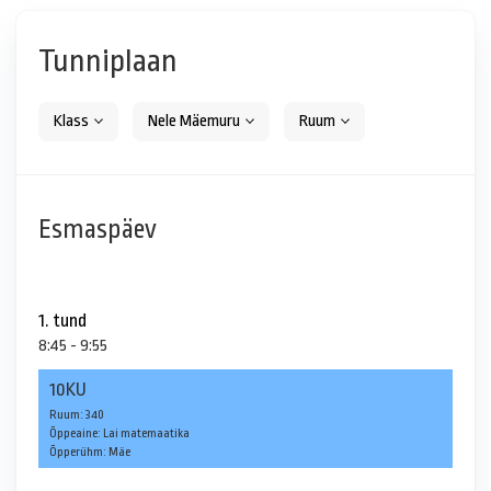
Tunniplaan
Klass
Nele Mäemuru
Ruum
Esmaspäev
1. tund
8:45 - 9:55
10KU
Ruum: 340
Õppeaine: Lai matemaatika
Õpperühm: Mäe