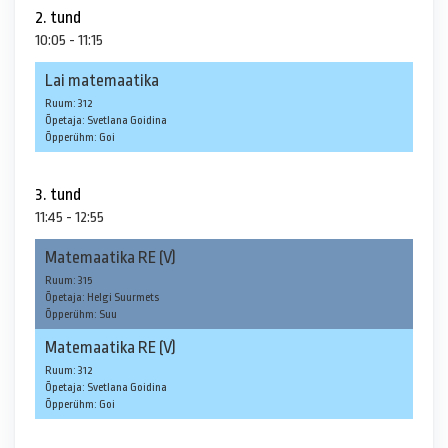
2. tund
10:05 - 11:15
Lai matemaatika
Ruum: 312
Õpetaja: Svetlana Goidina
Õpperühm: Goi
3. tund
11:45 - 12:55
Matemaatika RE (V)
Ruum: 315
Õpetaja: Helgi Suurmets
Õpperühm: Suu
Matemaatika RE (V)
Ruum: 312
Õpetaja: Svetlana Goidina
Õpperühm: Goi