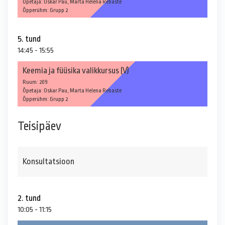
Õpetaja: Oskar Pau, Marta Helena Rebaste
Õpperühm: Grupp 2
5. tund
14:45 - 15:55
Keemia ja füüsika valikkursus (V)
Ruum: 209
Õpetaja: Oskar Pau, Marta Helena Rebaste
Õpperühm: Grupp 2
Teisipäev
Konsultatsioon
2. tund
10:05 - 11:15