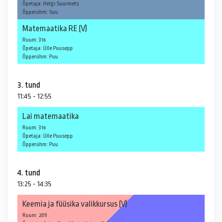
Õpetaja: Helgi Suurmets
Õpperühm: Suu
Matemaatika RE (V)
Ruum: 316
Õpetaja: Ülle Puusepp
Õpperühm: Puu
3. tund
11:45 - 12:55
Lai matemaatika
Ruum: 316
Õpetaja: Ülle Puusepp
Õpperühm: Puu
4. tund
13:25 - 14:35
Keemia ja füüsika valikkursus (V)
Ruum: 209