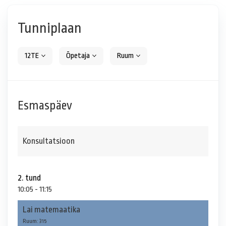
Tunniplaan
12TE
Õpetaja
Ruum
Esmaspäev
Konsultatsioon
2. tund
10:05 - 11:15
Lai matemaatika
Ruum: 315