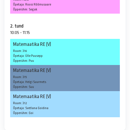
Õpetaja: Roosi Rõõmusaare
Õpperühm: Segak
2. tund
10:05 - 11:15
Matemaatika RE (V)
Ruum: 316
Õpetaja: Ülle Puusepp
Õpperühm: Puu
Matemaatika RE (V)
Ruum: 315
Õpetaja: Helgi Suurmets
Õpperühm: Suu
Matemaatika RE (V)
Ruum: 312
Õpetaja: Svetlana Goidina
Õpperühm: Goi