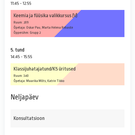
11:45 - 12:55
Keemia ja füüsika valikkursus (V)
Ruum: 209
Õpetaja: Oskar Pau, Marta Helena Rebaste
Õpperühm: Grupp 2
5. tund
14:45 - 15:55
Klassijuhatajatund/K5 üritused
Ruum: 340
Õpetaja: Maarika Mõts, Katrin Tikko
Neljapäev
Konsultatsioon