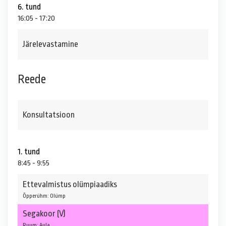
6. tund
16:05 - 17:20
Järelevastamine
Reede
Konsultatsioon
1. tund
8:45 - 9:55
Ettevalmistus olümpiaadiks
Õpperühm: Olümp
Segakoor (V)
Ruum: Aula