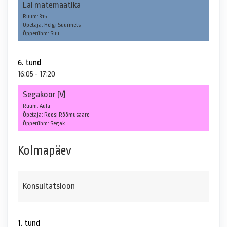
Lai matemaatika
Ruum: 315
Õpetaja: Helgi Suurmets
Õpperühm: Suu
6. tund
16:05 - 17:20
Segakoor (V)
Ruum: Aula
Õpetaja: Roosi Rõõmusaare
Õpperühm: Segak
Kolmapäev
Konsultatsioon
1. tund