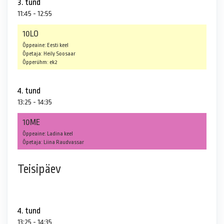
3. tund
11:45 - 12:55
10LO
Õppeaine: Eesti keel
Õpetaja: Heily Soosaar
Õpperühm: ek2
4. tund
13:25 - 14:35
10ME
Õppeaine: Ladina keel
Õpetaja: Liina Raudvassar
Teisipäev
4. tund
13:25 - 14:35