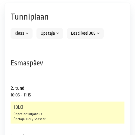
Tunniplaan
Klass
Õpetaja
Eesti keel 305
Esmaspäev
2. tund
10:05 - 11:15
10LO
Õppeaine: Kirjandus
Õpetaja: Heily Soosaar