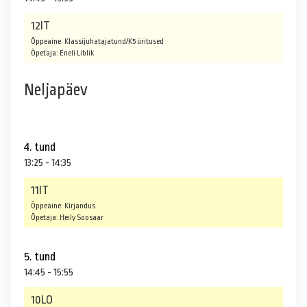
12IT
Õppeaine: Klassijuhatajatund/K5 üritused
Õpetaja: Eneli Liblik
Neljapäev
4. tund
13:25 - 14:35
11IT
Õppeaine: Kirjandus
Õpetaja: Heily Soosaar
5. tund
14:45 - 15:55
10LO