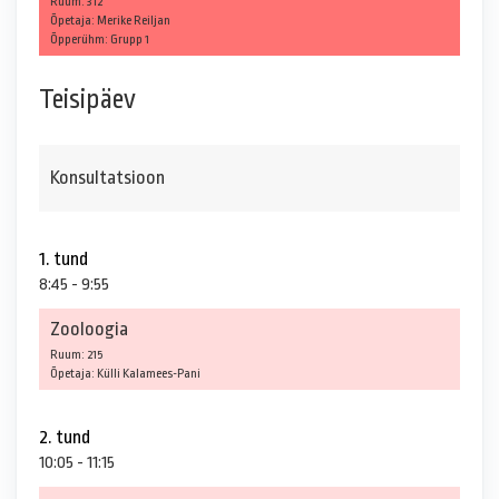
Ruum: 312
Õpetaja: Merike Reiljan
Õpperühm: Grupp 1
Teisipäev
Konsultatsioon
1. tund
8:45 - 9:55
Zooloogia
Ruum: 215
Õpetaja: Külli Kalamees-Pani
2. tund
10:05 - 11:15