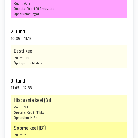
Ruum: Aula
Õpetaja: Roosi Rõõmusaare
Õpperühm: Segak
2. tund
10:05 - 11:15
Eesti keel
Ruum: 309
Õpetaja: Eneli Liblik
3. tund
11:45 - 12:55
Hispaania keel (B1)
Ruum: 211
Õpetaja: Katrin Tikko
Õpperühm: HIS2
Soome keel (B1)
Ruum: 210