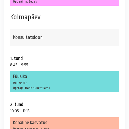
Õpperühm: Segak
Kolmapäev
Konsultatsioon
1. tund
8:45 - 9:55
Füüsika
Ruum: 206
Õpetaja: Hans Hubert Sams
2. tund
10:05 - 11:15
Kehaline kasvatus