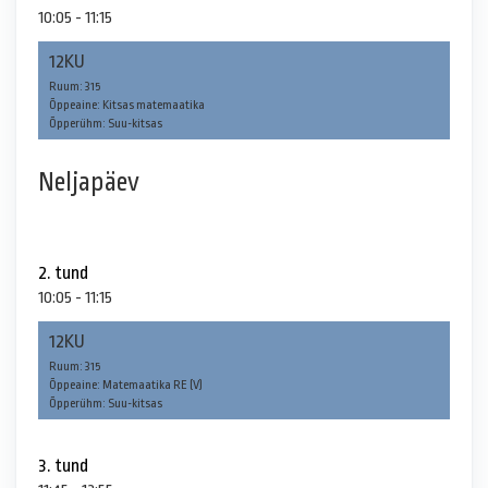
10:05 - 11:15
12KU
Ruum: 315
Õppeaine: Kitsas matemaatika
Õpperühm: Suu-kitsas
Neljapäev
2. tund
10:05 - 11:15
12KU
Ruum: 315
Õppeaine: Matemaatika RE (V)
Õpperühm: Suu-kitsas
3. tund