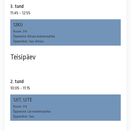
3. tund
11:45 - 12:55
12KU
Ruum: 315
Õppeaine: Kitsas matemaatika
Õpperühm: Suu-kitsas
Teisipäev
2. tund
10:05 - 11:15
12IT, 12TE
Ruum: 315
Õppeaine: Lai matemaatika
Õpperühm: Suu