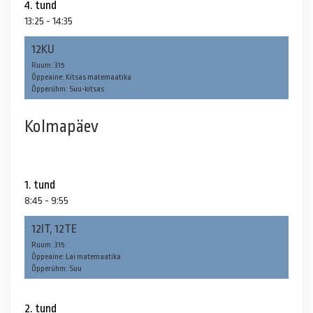
4. tund
13:25 - 14:35
12KU
Ruum: 315
Õppeaine: Kitsas matemaatika
Õpperühm: Suu-kitsas
Kolmapäev
1. tund
8:45 - 9:55
12IT, 12TE
Ruum: 315
Õppeaine: Lai matemaatika
Õpperühm: Suu
2. tund