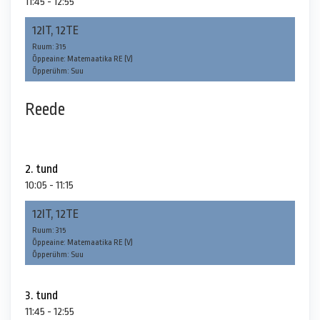
11:45 - 12:55
12IT, 12TE
Ruum: 315
Õppeaine: Matemaatika RE (V)
Õpperühm: Suu
Reede
2. tund
10:05 - 11:15
12IT, 12TE
Ruum: 315
Õppeaine: Matemaatika RE (V)
Õpperühm: Suu
3. tund
11:45 - 12:55