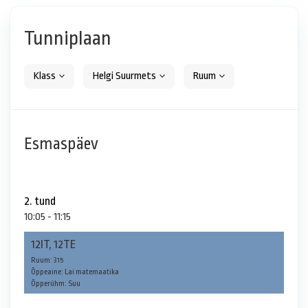
Tunniplaan
Klass
Helgi Suurmets
Ruum
Esmaspäev
2. tund
10:05 - 11:15
12IT, 12TE
Ruum: 315
Õppeaine: Lai matemaatika
Õpperühm: Suu