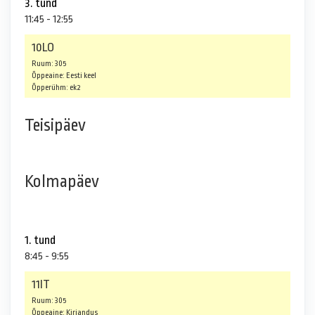
3. tund
11:45 - 12:55
10LO
Ruum: 305
Õppeaine: Eesti keel
Õpperühm: ek2
Teisipäev
Kolmapäev
1. tund
8:45 - 9:55
11IT
Ruum: 305
Õppeaine: Kirjandus