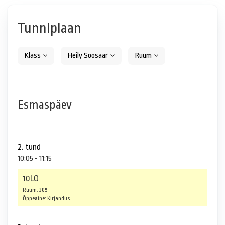
Tunniplaan
Klass
Heily Soosaar
Ruum
Esmaspäev
2. tund
10:05 - 11:15
10LO
Ruum: 305
Õppeaine: Kirjandus