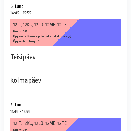
5. tund
14:45 - 15:55
12IT, 12KU, 12LO, 12ME, 12TE
Ruum: 209
Õppeaine: Keemia ja füüsika valikkursus (V)
Õpperühm: Grupp 2
Teisipäev
Kolmapäev
3. tund
11:45 - 12:55
12IT, 12KU, 12LO, 12ME, 12TE
Ruum: 209