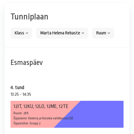
Tunniplaan
Klass
Marta Helena Rebaste
Ruum
Esmaspäev
4. tund
13:25 - 14:35
12IT, 12KU, 12LO, 12ME, 12TE
Ruum: 209
Õppeaine: Keemia ja füüsika valikkursus (V)
Õpperühm: Grupp 2