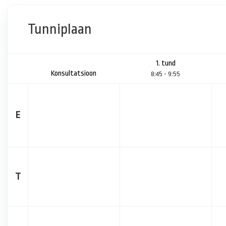
Tunniplaan
1. tund
Konsultatsioon
8:45 - 9:55
E
T