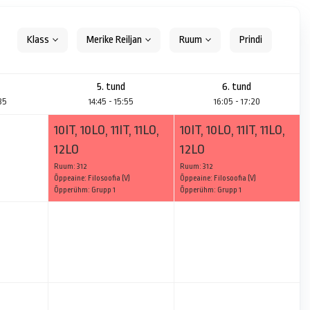
Klass
Merike Reiljan
Ruum
5. tund
6. tund
:35
14:45 - 15:55
16:05 - 17:20
10IT, 10LO, 11IT, 11LO,
10IT, 10LO, 11IT, 11LO,
12LO
12LO
Ruum: 312
Ruum: 312
Õppeaine: Filosoofia (V)
Õppeaine: Filosoofia (V)
Õpperühm: Grupp 1
Õpperühm: Grupp 1