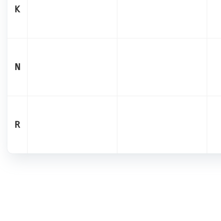
K
N
R