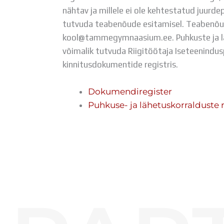
nähtav ja millele ei ole kehtestatud juurde
tutvuda teabenõude esitamisel. Teabenõu
kool@tammegymnaasium.ee. Puhkuste ja 
võimalik tutvuda Riigitöötaja Iseteenindus
kinnitusdokumentide registris.
Dokumendiregister
Puhkuse- ja lähetuskorralduste 