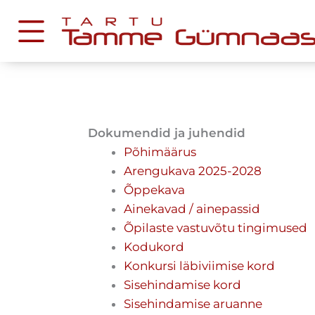
Skip
to
content
KESKKONNAD
Stuudium
Dokumendid ja juhendid
Postkast
Põhimäärus
Drive
Arengukava 2025-2028
Õppekava
Ainekavad / ainepassid
Tamme TV
Õpilaste vastuvõtu tingimused
Tamme Leht
Kodukord
Kooliraadio
Konkursi läbiviimise kord
Koorilaul
Sisehindamise kord
Sisehindamise aruanne