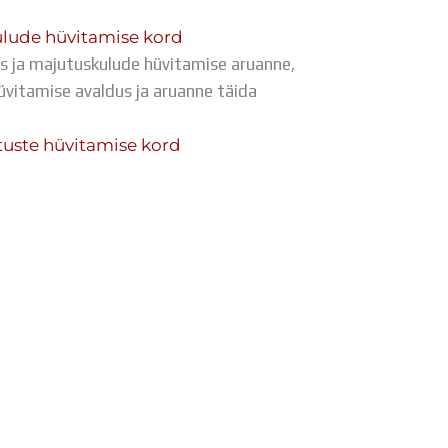
Tööpakkumised
ulude hüvitamise kord
s ja majutuskulude hüvitamise aruanne,
üvitamise avaldus ja aruanne täida
tuste hüvitamise kord