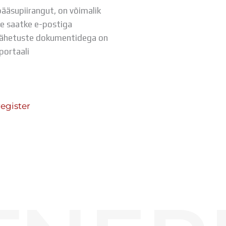
pääsupiirangut, on võimalik
e saatke e-postiga
lähetuste dokumentidega on
portaali
register