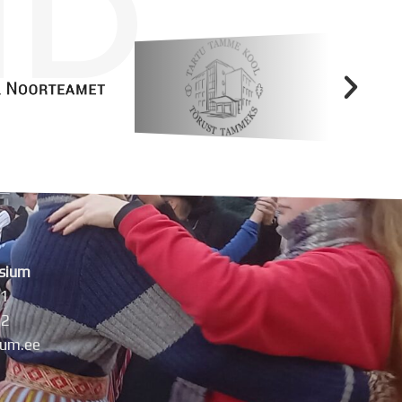
ID
sium
11
42
um.ee