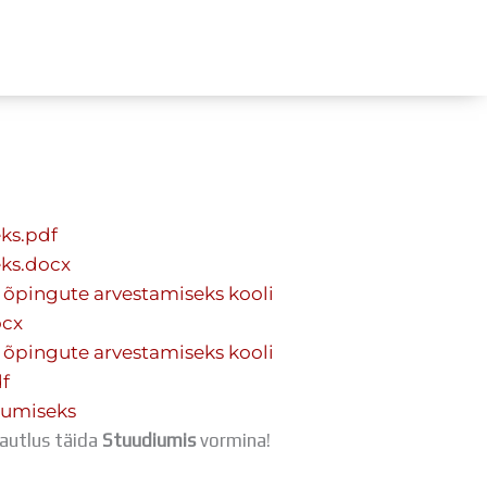
ÜLDINFO
Sisseastumine
Meie kool
ks.pdf
Dokumendid
ks.docx
Uudised
e õpingute arvestamiseks kooli
Lapsevanemale
ocx
Vilistlastele
e õpingute arvestamiseks kooli
Toitlustamine
f
Virtuaaltuur
hkumiseks
Õpilasesindus
tautlus täida
Stuudiumis
vormina!
Kontaktid