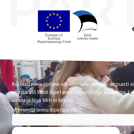
PAR
Koolihoone valmimist rahastati Euroopa Liidu Regionaalarengufondist
Kui oled meie õpilane või vilistlane, siis liitu aegsasti vi
olla pärast kooli lõpetamist kursis kõige vajalikuga. 
saada ja liiga tihti ei kirjuta.
Mitmenda lennu lõpetaja oled?