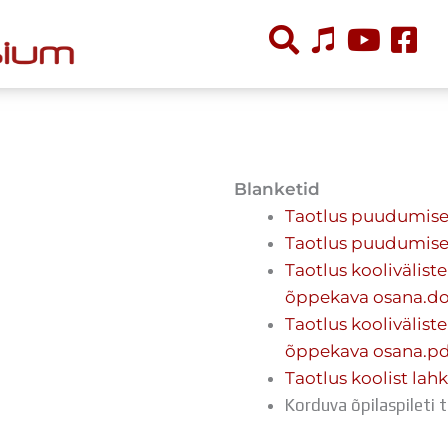
ÕPPETÖÖ
Tunniplaan
Blanketid
Aastaplaan
Taotlus puudumise
Õppekava
Taotlus puudumise
Ainepassid
Taotlus koolivälist
Huviringid
õppekava osana.d
Õpilastööd (UPT)
Taotlus koolivälist
Distantsõpe
õppekava osana.pd
Kodukord
Taotlus koolist la
Projektid
Korduva õpilaspileti 