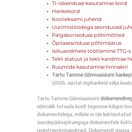
TI-rakenduse kasutamise kord
Hankekord
Koolieksami juhend
Uurimistöödega seonduvad juh
Palgakorralduse põhimõtted
Õpilasesinduse põhimäärus
Isikuandmete töötlemine TTG-s
Tekli statuut ja tekli kandmise h
Ruumide kasutamise hinnakiri
Tartu Tamme Gümnaasiumi hankep
(2026. aastal riigihankeid välja kuulu
Tartu Tamme Gümnaasiumi
dokumendiregi
võimalik tutvuda kooli tegevuse käigus lo
dokumentidega, millele ei ole kehtestatud
Juurdepääsupiiranguga dokumentide kohta 
registreerimisandmed. Dokumendi sisuga, m