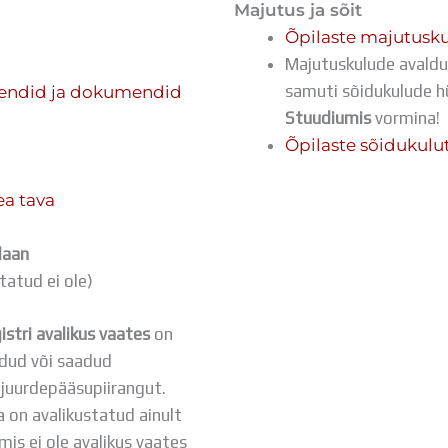
Majutus ja sõit
Õpilaste majutusk
Majutuskulude avaldu
samuti sõidukulude h
endid ja dokumendid
Stuudiumis
vormina!
Õpilaste sõidukulu
ea tava
laan
tatud ei ole)
stri avalikus vaates
on
odud või saadud
 juurdepääsupiirangut.
on avalikustatud ainult
is ei ole avalikus vaates