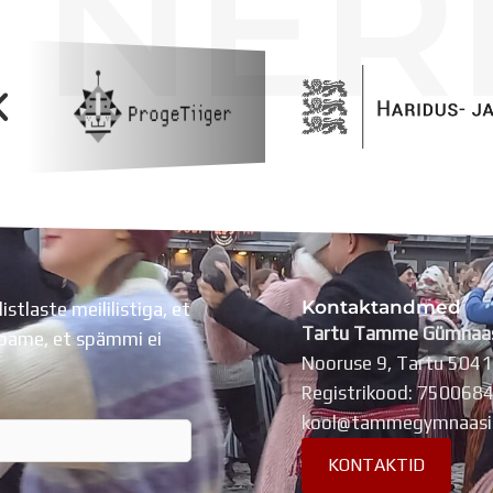
TNER
Kontaktandmed
listlaste meililistiga, et
Tartu Tamme Gümnaa
Lubame, et spämmi ei
Nooruse 9, Tartu 504
Registrikood: 750068
kool@tammegymnaasi
KONTAKTID