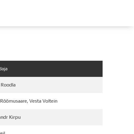
ÜLDINFO
Sisseastumine
Meie kool
daja
Dokumendid
Uudised
 Roodla
Lapsevanemale
Vilistlastele
 Rõõmusaare, Vesta Voltein
Toitlustamine
Virtuaaltuur
andr Kirpu
Õpilasesindus
Kontaktid
eil