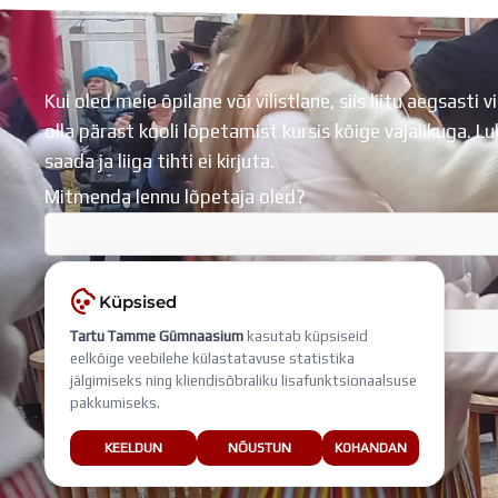
Kui oled meie õpilane või vilistlane, siis liitu aegsasti vi
olla pärast kooli lõpetamist kursis kõige vajalikuga. 
saada ja liiga tihti ei kirjuta.
Mitmenda lennu lõpetaja oled?
Sisesta e-mail, millega liitud
Küpsised
Tartu Tamme Gümnaasium
kasutab küpsiseid
eelkõige veebilehe külastatavuse statistika
jälgimiseks ning kliendisõbraliku lisafunktsionaalsuse
pakkumiseks.
KEELDUN
NÕUSTUN
KOHANDAN