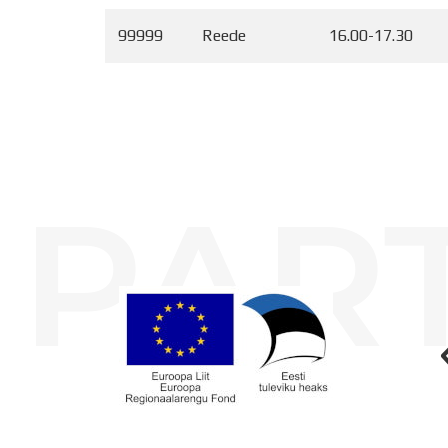
99999
Reede
16.00-17.30
PAR
Koolihoone valmimist rahastati Euroopa Liidu Regionaalarengufondist