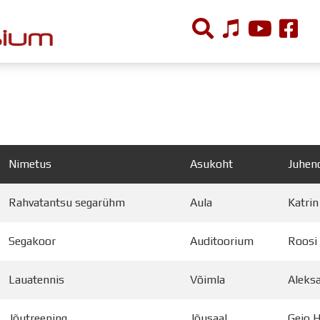
ÕPPETÖÖ
Tunniplaan
Aastaplaan
Nimetus
Asukoht
Juhen
Õppekava
Ainepassid
Rahvatantsu segarühm
Aula
Katrin
Huviringid
Õpilastööd (UPT)
Segakoor
Auditoorium
Roosi
Distantsõpe
Kodukord
Lauatennis
Võimla
Aleks
Projektid
Jõutreening
Jõusaal
Geio H