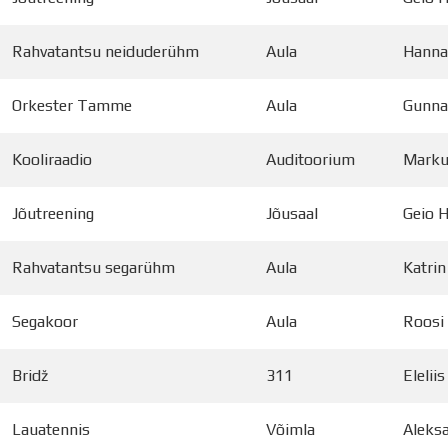
Rahvatantsu neiduderühm
Aula
Hanna
Orkester Tamme
Aula
Gunnar
Kooliraadio
Auditoorium
Marku
Jõutreening
Jõusaal
Geio H
Rahvatantsu segarühm
Aula
Katrin
Segakoor
Aula
Roosi
Bridž
311
Elelii
Lauatennis
Võimla
Aleks