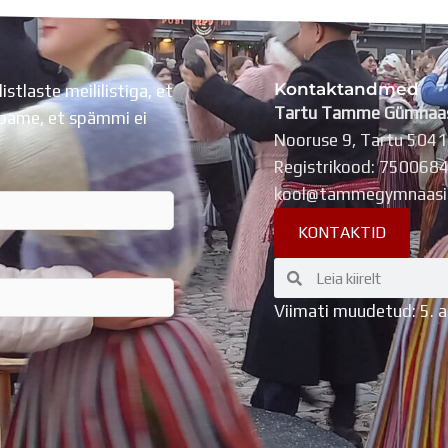
Kontaktandmed
listlaste meililistiga, et
Tartu Tamme Gümnaa
Lubame, et spämmi ei
Nooruse 9, Tartu 504
Registrikood: 750068
kool@tammegymnaasi
KONTAKTID
Search
Search
Viimati muudetud: 5. 