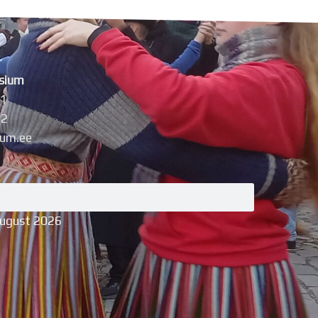
sium
11
42
um.ee
august 2026