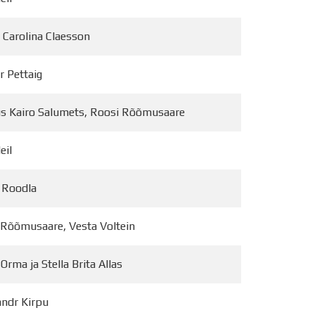
Tööpakkumised
 Carolina Claesson
 Pettaig
s Kairo Salumets, Roosi Rõõmusaare
eil
 Roodla
 Rõõmusaare, Vesta Voltein
s Orma ja Stella Brita Allas
andr Kirpu