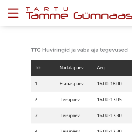
Skip
to
content
KESKKONNAD
TTG Huviringid ja vaba aja tegevused
Stuudium
Postkast
Jrk
Nädalapäev
Aeg
Drive
1
Esmaspäev
16.00-18.00
Tamme TV
Tamme Leht
2
Teisipäev
16.00-17.05
Kooliraadio
Koorilaul
3
Teisipäev
16.00-17.30
4
Teisipäev
16.00-17.30