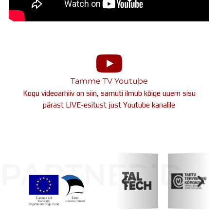
Tamme TV Youtube
Kogu videoarhiiv on siin, samuti ilmub kõige uuem sisu
pärast LIVE-esitust just Youtube kanalile
PARTNERID
Koolihoone valmimist rahastati Euroopa Liidu