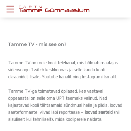
Skip
to
content
KESKKONNAD
Stuudium
Postkast
Tamme TV - mis see on?
Drive
Tamme TV
Tamme TV on meie kooli
telekanal
, mis hõlmab reaalajas
Tamme Leht
videovoogu Twitch keskkonnas ja selle kaudu kooli
Kooliraadio
ekraanidel, lisaks Youtube kanalit ning Instagrami kanalit.
Koorilaul
ÕPPETÖÖ
Tamme TV-ga toimetavad õpilased, kes vastaval
Tunniplaan
õppeaastal on selle oma UPT teemaks valinud. Nad
Aastaplaan
kajastavad kooli tähtsamaid sündmusi helis ja pildis, loovad
Õppekava
saateformaate, viivad läbi reportaaže –
loovad saateid
(nii
Ainepassid
sisuliselt kui tehniliselt), mida kooliperele näidata.
Huviringid
Õpilastööd (UPT)