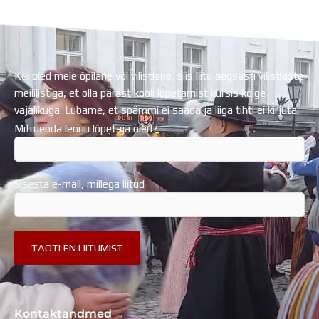
Regionaalarengufondist
Kui oled meie õpilane või vilistlane, siis liitu aegsasti vilistlaste
meililistiga, et olla pärast kooli lõpetamist kursis kõige
vajalikuga. Lubame, et spämmi ei saada ja liiga tihti ei kirjuta.
Mitmenda lennu lõpetaja oled?
Sisesta e-mail, millega liitud
Kontaktandmed