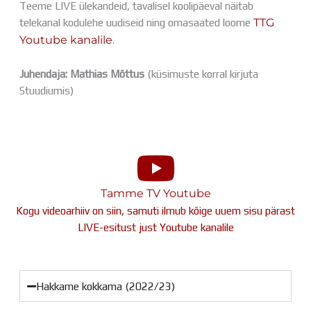
Teeme LIVE ülekandeid, tavalisel koolipäeval näitab
Distantsõpe
telekanal kodulehe uudiseid ning omasaated loome
TTG
Kodukord
Youtube kanalile
.
Projektid
ÜLDINFO
Juhendaja: Mathias Mõttus
(küsimuste korral kirjuta
Sisseastumine
Stuudiumis)
Meie kool
Dokumendid
Uudised
Lapsevanemale
Vilistlastele
Toitlustamine
Virtuaaltuur
Tamme TV Youtube
Õpilasesindus
Kogu videoarhiiv on siin, samuti ilmub kõige uuem sisu pärast
Kontaktid
LIVE-esitust just Youtube kanalile
Tööpakkumised
Hakkame kokkama (2022/23)