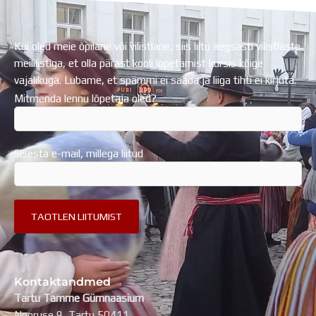
Kui oled meie õpilane või vilistlane, siis liitu aegsasti vilistlaste
meililistiga, et olla pärast kooli lõpetamist kursis kõige
vajalikuga. Lubame, et spämmi ei saada ja liiga tihti ei kirjuta.
Mitmenda lennu lõpetaja oled?
Sisesta e-mail, millega liitud
Kontaktandmed
Tartu Tamme Gümnaasium
Nooruse 9, Tartu 50411