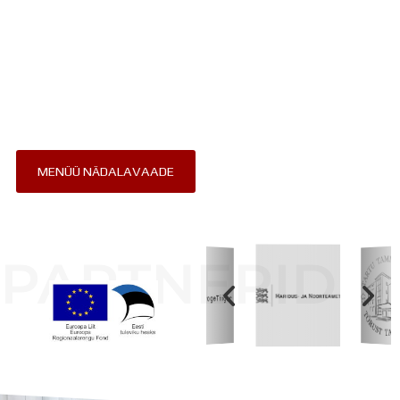
MENÜÜ NÄDALAVAADE
PARTNERID
Koolihoone valmimist rahastati Euroopa Liidu
Regionaalarengufondist