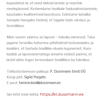
kujundatud nii, et need oleksid lastele ja noortele
Distantsõpe
meelepärased. Keskendume hoolikale toiduvalmistamisele,
Kodukord
kasutades kvaliteetseid koostisosi. Eelistame kohalike
Projektid
ÜLDINFO
tarnijate hooajalisi tooteid, et tagada toidu värskus ja
tervislikkus.
Sisseastumine
Meie kool
Dokumendid
Meie suurim väärtus on lapsed – tuleviku inimesed. Täna
Uudised
jagame tervisliku toitumise põhitõdesid lasteaedades ja
Lapsevanemale
koolides, et toetada teadlikku eluviisi kujunemist. Koos
Vilistlastele
koolide ja lapsevanematega anname endast parima, et
Toitlustamine
lastel oleks tugev tervisealane teadlikkus ka tulevikus.
Virtuaaltuur
Õpilasesindus
Toitlustusteenuse pakkuja:
P. Dussmann Eesti OÜ
Kontaktid
Köögi juht:
Sigrid Purgats
Tööpakkumised
E-post:
tamme.kool@dussmann.ee
Siin infot meie kohta:
https://et.dussmann.ee