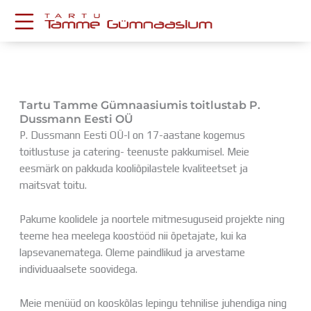
Skip
to
content
KESKKONNAD
Stuudium
Postkast
Tartu Tamme Gümnaasiumis toitlustab P.
Drive
Dussmann Eesti OÜ
P. Dussmann Eesti OÜ-l on 17-aastane kogemus
Tamme TV
toitlustuse ja catering- teenuste pakkumisel. Meie
Tamme Leht
eesmärk on pakkuda kooliõpilastele kvaliteetset ja
Kooliraadio
maitsvat toitu.
Koorilaul
ÕPPETÖÖ
Pakume koolidele ja noortele mitmesuguseid projekte ning
Tunniplaan
teeme hea meelega koostööd nii õpetajate, kui ka
Aastaplaan
lapsevanematega. Oleme paindlikud ja arvestame
Õppekava
individuaalsete soovidega.
Ainepassid
Huviringid
Meie menüüd on kooskõlas lepingu tehnilise juhendiga ning
Õpilastööd (UPT)