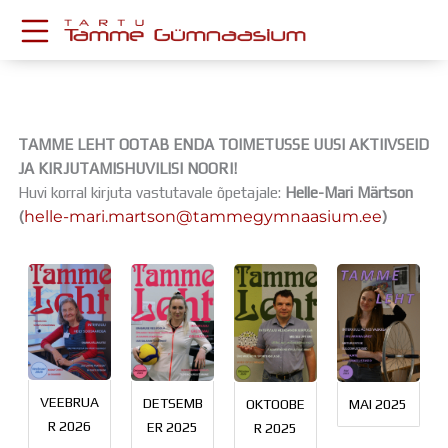
Skip
to
content
KESKKONNAD
Stuudium
Postkast
TAMME LEHT OOTAB ENDA TOIMETUSSE UUSI AKTIIVSEID
Drive
JA KIRJUTAMISHUVILISI NOORI!
Huvi korral kirjuta vastutavale õpetajale:
Helle-Mari Märtson
Tamme TV
(
helle-mari.martson@
tammegymnaasium.ee
)
Tamme Leht
Kooliraadio
Koorilaul
ÕPPETÖÖ
Tunniplaan
Aastaplaan
Õppekava
Ainepassid
VEEBRUA
DETSEMB
OKTOOBE
MAI 2025
Huviringid
R 2026
ER 2025
R 2025
Õpilastööd (UPT)