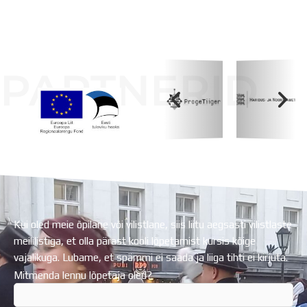
PARTNERID
Koolihoone valmimist rahastati Euroopa Liidu
Regionaalarengufondist
Kui oled meie õpilane või vilistlane, siis liitu aegsasti vilistlaste
meililistiga, et olla pärast kooli lõpetamist kursis kõige
vajalikuga. Lubame, et spämmi ei saada ja liiga tihti ei kirjuta.
Mitmenda lennu lõpetaja oled?