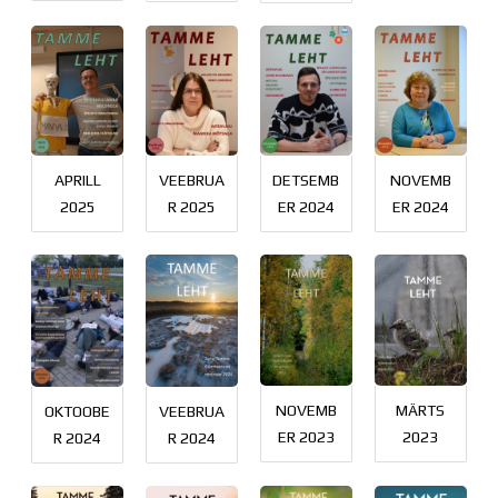
Distantsõpe
Kodukord
Projektid
ÜLDINFO
Sisseastumine
Meie kool
Dokumendid
VEEBRUA
APRILL
DETSEMB
NOVEMB
Uudised
R 2025
2025
ER 2024
ER 2024
Lapsevanemale
Vilistlastele
Toitlustamine
Virtuaaltuur
Õpilasesindus
Kontaktid
Tööpakkumised
NOVEMB
MÄRTS
OKTOOBE
VEEBRUA
ER 2023
2023
R 2024
R 2024