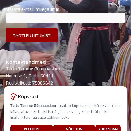
Sisesta e-mail, millega liitud
Kontaktandmed
Tartu Tamme Gümnaasium
Nooruse 9, Tartu 50411
Registrikood: 75006842
kool@tammegymnaasium.ee
Küpsised
KONTAKTID
Tartu Tamme Gümnaasium
kasutab küpsiseid eelkõige veebilehe
Search
Search
külastatavuse statistika jälgimiseks ning kliendisõbraliku
lisafunktsionaalsuse pakkumiseks.
Viimati muudetud: 7. august 2026
KEELDUN
NÕUSTUN
KOHANDAN