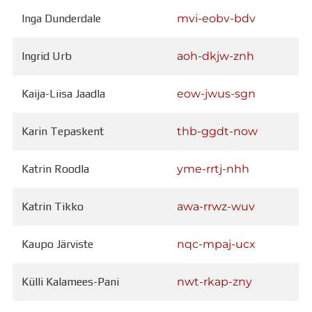
Inga Dunderdale
mvi-eobv-bdv
Ingrid Urb
aoh-dkjw-znh
Kaija-Liisa Jaadla
eow-jwus-sgn
Karin Tepaskent
thb-ggdt-now
Katrin Roodla
yme-rrtj-nhh
Katrin Tikko
awa-rrwz-wuv
Kaupo Järviste
nqc-mpaj-ucx
Külli Kalamees-Pani
nwt-rkap-zny