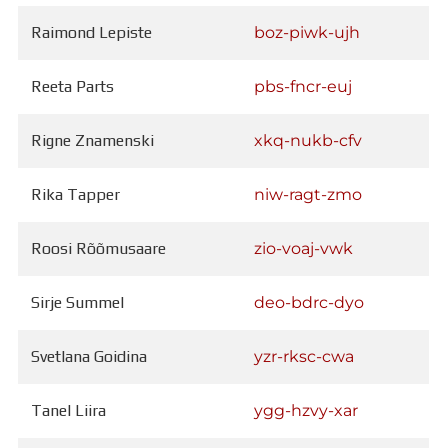
Raimond Lepiste
boz-piwk-ujh
Reeta Parts
pbs-fncr-euj
Rigne Znamenski
xkq-nukb-cfv
Rika Tapper
niw-ragt-zmo
Roosi Rõõmusaare
zio-voaj-vwk
Sirje Summel
deo-bdrc-dyo
Svetlana Goidina
yzr-rksc-cwa
Tanel Liira
ygg-hzvy-xar