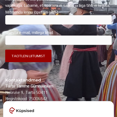
vajalikuga. Lubame, et spämmi ei saada ja liiga tihti ei kirjuta.
Mitmenda lennu lõpetaja oled?
Sisesta e-mail, millega liitud
Kontaktandmed
Tartu Tamme Gümnaasium
Nooruse 9, Tartu 50411
Registrikood: 75006842
kool@tammegymnaasium.ee
Küpsised
KONTAKTID