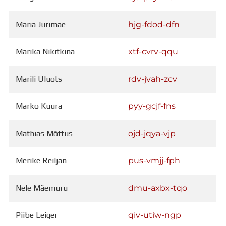
Maria Jürimäe
hjg-fdod-dfn
Marika Nikitkina
xtf-cvrv-qqu
Marili Uluots
rdv-jvah-zcv
Marko Kuura
pyy-gcjf-fns
Mathias Mõttus
ojd-jqya-vjp
Merike Reiljan
pus-vmjj-fph
Nele Mäemuru
dmu-axbx-tqo
Piibe Leiger
qiv-utiw-ngp