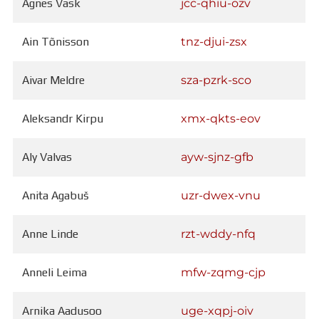
Agnes Vask
jcc-qhiu-ozv
Distantsõpe
Kodukord
Ain Tõnisson
tnz-djui-zsx
Projektid
ÜLDINFO
Sisseastumine
Aivar Meldre
sza-pzrk-sco
Meie kool
Dokumendid
Aleksandr Kirpu
xmx-qkts-eov
Uudised
Lapsevanemale
Aly Valvas
ayw-sjnz-gfb
Vilistlastele
Toitlustamine
Anita Agabuš
uzr-dwex-vnu
Virtuaaltuur
Õpilasesindus
Kontaktid
Anne Linde
rzt-wddy-nfq
Tööpakkumised
Anneli Leima
mfw-zqmg-cjp
Arnika Aadusoo
uge-xqpj-oiv