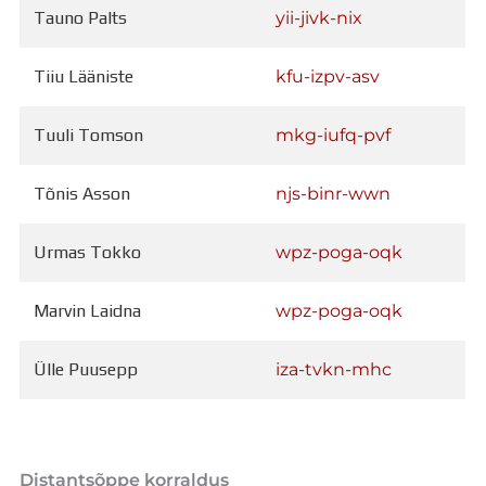
Tauno Palts
yii-jivk-nix
Tiiu Lääniste
kfu-izpv-asv
Tuuli Tomson
mkg-iufq-pvf
Tõnis Asson
njs-binr-wwn
Urmas Tokko
wpz-poga-oqk
Marvin Laidna
wpz-poga-oqk
Ülle Puusepp
iza-tvkn-mhc
Distantsõppe korraldus