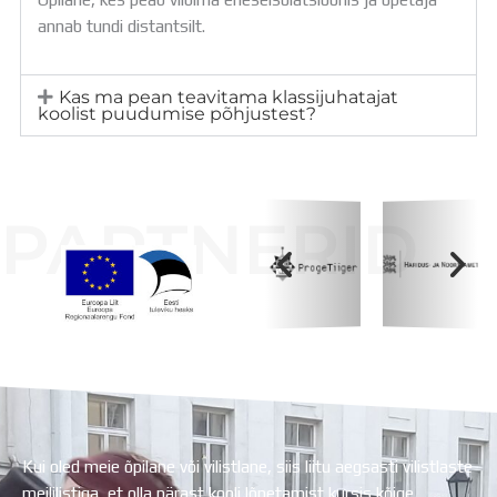
annab tundi distantsilt.
Kas ma pean teavitama klassijuhatajat
koolist puudumise põhjustest?
PARTNERID
Koolihoone valmimist rahastati Euroopa Liidu
Regionaalarengufondist
Kui oled meie õpilane või vilistlane, siis liitu aegsasti vilistlaste
meililistiga, et olla pärast kooli lõpetamist kursis kõige