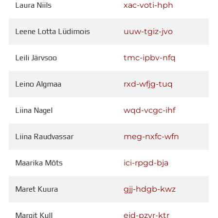
Laura Niils
xac-voti-hph
Leene Lotta Lüdimois
uuw-tgiz-jvo
Leili Järvsoo
tmc-ipbv-nfq
Leino Algmaa
rxd-wfjg-tuq
Liina Nagel
wqd-vcgc-ihf
Liina Raudvassar
meg-nxfc-wfn
Maarika Mõts
ici-rpgd-bja
Maret Kuura
gjj-hdgb-kwz
Margit Kull
ejd-pzyr-ktr