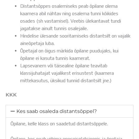
Distantsõppes osalemiseks peab õpilane olema
kaamera abil nähtav ning osalema tunni kõikides
osades (sh vastamisel). Veebis ülekantavat tundi
jagatakse ainult tunnis osalejaile.
Hindelise ülesande sooritamiseks distantsilt on vajalik
aineõpetaja luba.
Õpetajal on õigus märkida õpilane puudujaks, kui
õpilane ei kasuta tunnis kaamerat.
Lapsevanem või täisealine õpilane teavitab
klassijuhatajat vajalikest erisustest (kaamera
mittekasutus, üksikud tunnid distantsilt jne.)
KKK
Kes saab osaleda distantsõppel?
Õpilane, kelle klass on saadetud distantsõppele.
Õpilane, kes peab viibima eneseisolatsioonis ja
õpetaja