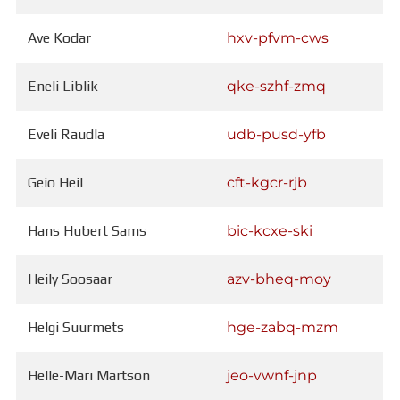
Ave Kodar
hxv-pfvm-cws
Eneli Liblik
qke-szhf-zmq
Eveli Raudla
udb-pusd-yfb
Geio Heil
cft-kgcr-rjb
Hans Hubert Sams
bic-kcxe-ski
Heily Soosaar
azv-bheq-moy
Helgi Suurmets
hge-zabq-mzm
Helle-Mari Märtson
jeo-vwnf-jnp