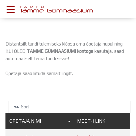
Skip
to
content
KESKKONNAD
Stuudium
Postkast
Distantsilt tundi tulemiseks klõpsa oma õpetaja nupul ning
Drive
KUI OLED
TAMME GÜMNAASIUMI kontoga
kasutaja, saad
automaatselt tema tundi sisse!
Tamme TV
Tamme Leht
Õpetaja saab liituda samalt lingilt.
Kooliraadio
Koorilaul
ÕPPETÖÖ
Tunniplaan
Aastaplaan
Sort
Õppekava
Ainepassid
ÕPETAJA NIMI
MEET-i LINK
Huviringid
Õpilastööd (UPT)