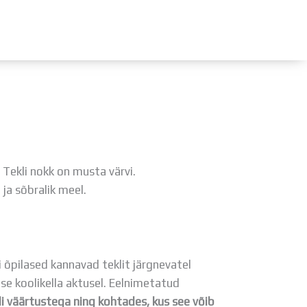
ÜLDINFO
Sisseastumine
Meie kool
Dokumendid
ekli nokk on musta värvi.
Uudised
ja sõbralik meel.
Lapsevanemale
Vilistlastele
Toitlustamine
Virtuaaltuur
i õpilased kannavad teklit järgnevatel
Õpilasesindus
se koolikella aktusel. Eelnimetatud
Kontaktid
li väärtustega ning kohtades, kus see võib