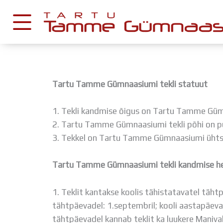
Skip
to
content
KESKKONNAD
Tartu Tamme Gümnaasiumi tekli statuut
Stuudium
Postkast
1. Tekli kandmise õigus on Tartu Tamme Gümnaa
Drive
2. Tartu Tamme Gümnaasiumi tekli põhi on pu
3. Tekkel on Tartu Tamme Gümnaasiumi ühtsus
Tamme TV
Tamme Leht
Tartu Tamme Gümnaasiumi tekli kandmise h
Kooliraadio
Koorilaul
1. Teklit kantakse koolis tähistatavatel tähtp
tähtpäevadel: 1.septembril; kooli aastapäeval
tähtpäevadel kannab teklit ka luukere Maniva