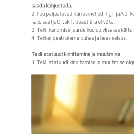
saada kahjustada.
2. Pea paljastavad härrasmehed riigi- ja/või ko
kaks saatjat) teklit peast ära ei võta.
3. Tekli kandmise juurde kuulub viisakas käitum
4. Tekkel peab olema puhas ja heas seisus.
Tekli statuudi kinnitamine ja muutmine
1. Tekli statuudi kinnitamise ja muutmise õigu