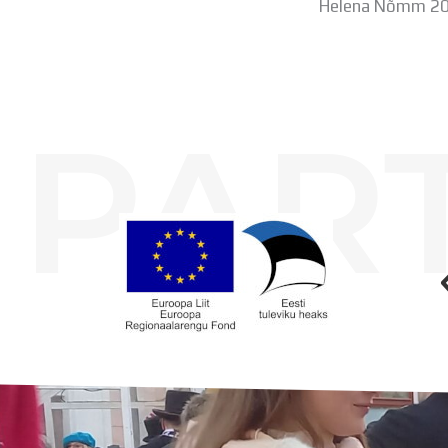
Helena Nõmm 201
PAR
Koolihoone valmimist rahastati Euroopa Liidu Regionaalarengufondist