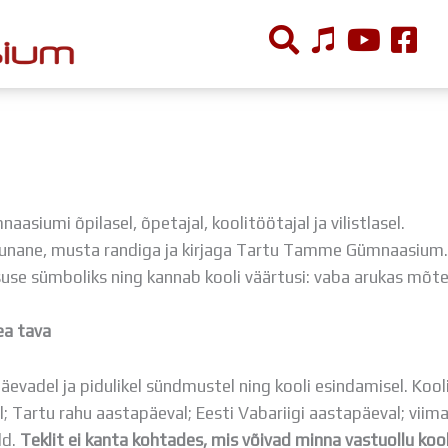
ÕPPETÖÖ
Tunniplaan
Aastaplaan
siumi õpilasel, õpetajal, koolitöötajal ja vilistlasel.
Õppekava
nane, musta randiga ja kirjaga Tartu Tamme Gümnaasium. T
Ainepassid
e sümboliks ning kannab kooli väärtusi: vaba arukas mõte 
Huviringid
Õpilastööd (UPT)
ea tava
Distantsõpe
Kodukord
äevadel ja pidulikel sündmustel ning kooli esindamisel. Kool
Projektid
; Tartu rahu aastapäeval; Eesti Vabariigi aastapäeval; viima
ld.
Teklit ei kanta kohtades, mis võivad minna vastuollu koo