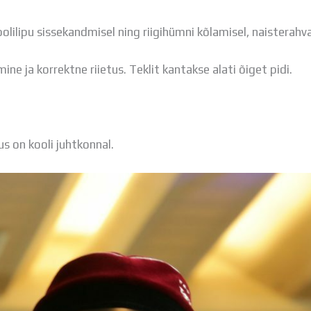
olilipu sissekandmisel ning riigihümni kõlamisel, naisterahva
ine ja korrektne riietus. Teklit kantakse alati õiget pidi.
s on kooli juhtkonnal.