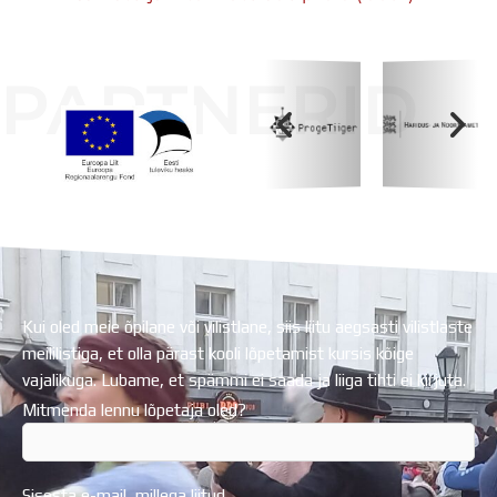
PARTNERID
Koolihoone valmimist rahastati Euroopa Liidu
Regionaalarengufondist
Kui oled meie õpilane või vilistlane, siis liitu aegsasti vilistlaste
meililistiga, et olla pärast kooli lõpetamist kursis kõige
vajalikuga. Lubame, et spämmi ei saada ja liiga tihti ei kirjuta.
Mitmenda lennu lõpetaja oled?
Sisesta e-mail, millega liitud