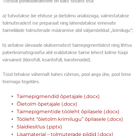
Töötoal põhikooliealistele on kaks sisulist osa:
Distantsõpe
Kodukord
a) tutvutakse õie ehituse ja õietolmu analüüsiga, valmistatakse
Projektid
tolmuteradest ise preparaat ning lahendatakse erinevate
ÜLDINFO
taimeliikide tolmuterade määramise abil väljamõeldud „krimilugu“;
Sisseastumine
Meie kool
b) antakse ülevaade olulisematest taimepigmentidest ning lihtsa
Dokumendid
paberkromatograafia abil eraldatakse taime lehest kolme tüüpi
Uudised
värvained (klorofüll, ksantofüll, karotenoidid).
Lapsevanemale
Vilistlastele
Tööd tehakse vähemalt kahes rühmas, pool aega ühe, pool teise
Toitlustamine
teemaga tegeldes.
Virtuaaltuur
Õpilasesindus
Taimepigmendid õpetajale (.docx)
Kontaktid
Õietolm õpetajale (.docx)
Tööpakkumised
Taimepigmentide tööleht õpilasele (.docx)
Tööleht “õietolm krimilugu” õpilasele (.docx)
Slaidiesitlus (.pptx)
Lisamaterjal – tolmuterade pildid (.docx)