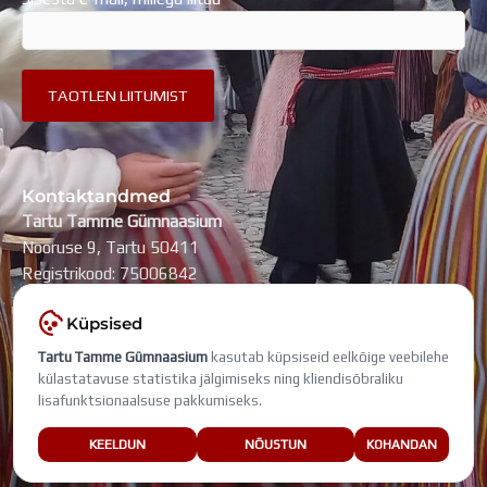
Kontaktandmed
Tartu Tamme Gümnaasium
Nooruse 9, Tartu 50411
Registrikood: 75006842
kool@tammegymnaasium.ee
Küpsised
KONTAKTID
Tartu Tamme Gümnaasium
kasutab küpsiseid eelkõige veebilehe
Search
Search
külastatavuse statistika jälgimiseks ning kliendisõbraliku
lisafunktsionaalsuse pakkumiseks.
Viimati muudetud: 7. august 2026
KEELDUN
NÕUSTUN
KOHANDAN