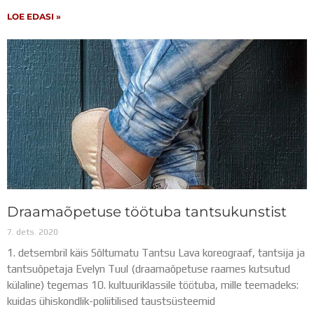
LOE EDASI »
Draamaõpetuse töötuba tantsukunstist
7. dets. 2020
1. detsembril käis Sõltumatu Tantsu Lava koreograaf, tantsija ja
tantsuõpetaja Evelyn Tuul (draamaõpetuse raames kutsutud
külaline) tegemas 10. kultuuriklassile töötuba, mille teemadeks:
kuidas ühiskondlik-poliitilised taustsüsteemid