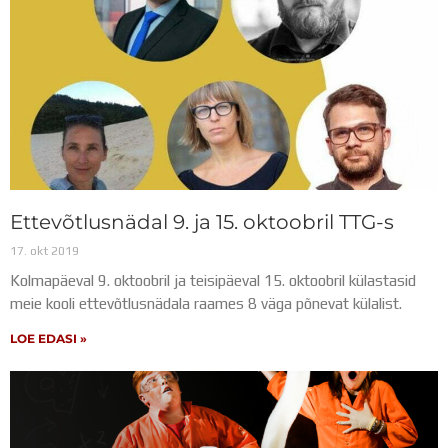
Ettevõtlusnädal 9. ja 15. oktoobril TTG-s
17. okt 2019
Kolmapäeval 9. oktoobril ja teisipäeval 15. oktoobril külastasid
meie kooli ettevõtlusnädala raames 8 väga põnevat külalist.
LOE EDASI »