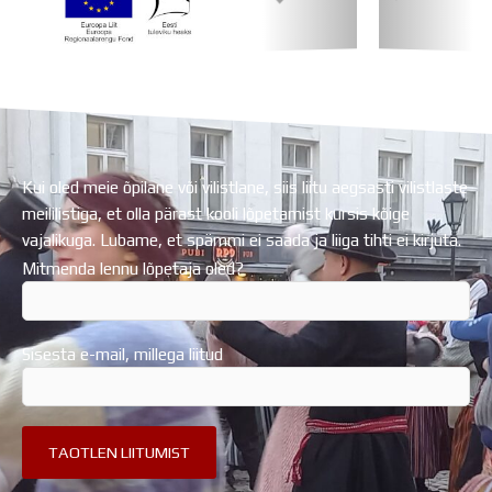
Koolihoone valmimist rahastati Euroopa Liidu
Regionaalarengufondist
Kui oled meie õpilane või vilistlane, siis liitu aegsasti vilistlaste
meililistiga, et olla pärast kooli lõpetamist kursis kõige
vajalikuga. Lubame, et spämmi ei saada ja liiga tihti ei kirjuta.
Mitmenda lennu lõpetaja oled?
Sisesta e-mail, millega liitud