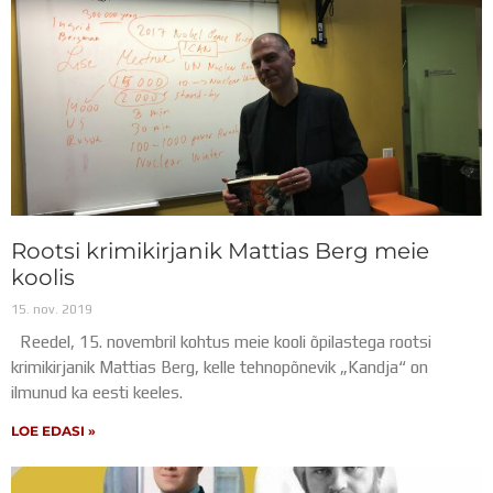
Rootsi krimikirjanik Mattias Berg meie
koolis
15. nov. 2019
Reedel, 15. novembril kohtus meie kooli õpilastega rootsi
krimikirjanik Mattias Berg, kelle tehnopõnevik „Kandja“ on
ilmunud ka eesti keeles.
LOE EDASI »