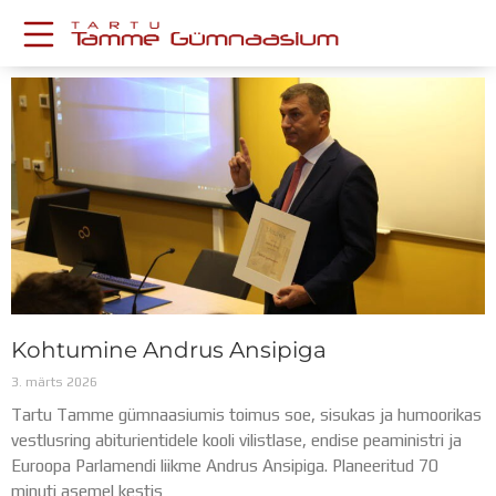
Skip
to
content
Page
Page
Page
Page
Page
KESKKONNAD
Stuudium
Postkast
Drive
Tamme TV
Tamme Leht
Kooliraadio
Koorilaul
ÕPPETÖÖ
Kohtumine Andrus Ansipiga
Tunniplaan
Aastaplaan
3. märts 2026
Õppekava
Tartu Tamme gümnaasiumis toimus soe, sisukas ja humoorikas
Ainepassid
vestlusring abiturientidele kooli vilistlase, endise peaministri ja
Huviringid
Euroopa Parlamendi liikme Andrus Ansipiga. Planeeritud 70
Õpilastööd (UPT)
minuti asemel kestis