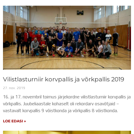
Vilistlasturniir korvpallis ja võrkpallis 2019
27. nov. 2019
16. ja 17. novembril toimus järjekordne vilistlasturniir korvpallis ja
võrkpallis. Juubeliaastale kohaselt oli rekordarv osavõtjaid –
vastavalt korvpallis 9 võistkonda ja võrkpallis 8 võistkonda.
LOE EDASI »