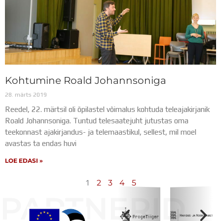
Kohtumine Roald Johannsoniga
28. märts 2019
Reedel, 22. märtsil oli õpilastel võimalus kohtuda teleajakirjanik
Roald Johannsoniga. Tuntud telesaatejuht jutustas oma
teekonnast ajakirjandus- ja telemaastikul, sellest, mil moel
avastas ta endas huvi
LOE EDASI »
1
2
3
4
5
PARTNERID