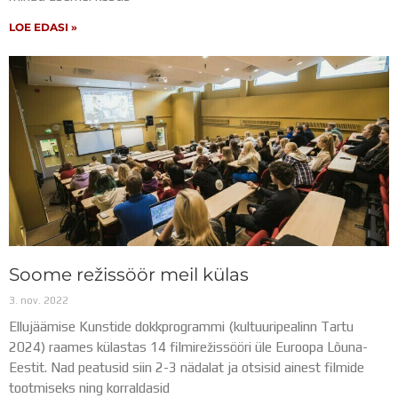
Distantsõpe
LOE EDASI »
Kodukord
Projektid
ÜLDINFO
Sisseastumine
Meie kool
Dokumendid
Uudised
Lapsevanemale
Vilistlastele
Toitlustamine
Virtuaaltuur
Õpilasesindus
Soome režissöör meil külas
Kontaktid
3. nov. 2022
Tööpakkumised
Ellujäämise Kunstide dokkprogrammi (kultuuripealinn Tartu
2024) raames külastas 14 filmirežissööri üle Euroopa Lõuna-
Eestit. Nad peatusid siin 2-3 nädalat ja otsisid ainest filmide
tootmiseks ning korraldasid