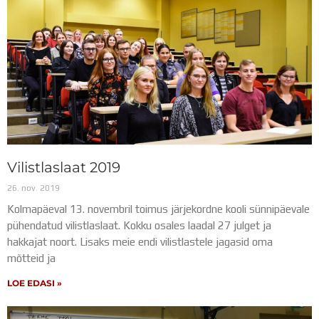
Vilistlaslaat 2019
26. nov. 2019
Kolmapäeval 13. novembril toimus järjekordne kooli sünnipäevale
pühendatud vilistlaslaat. Kokku osales laadal 27 julget ja
hakkajat noort. Lisaks meie endi vilistlastele jagasid oma
mõtteid ja
LOE EDASI »