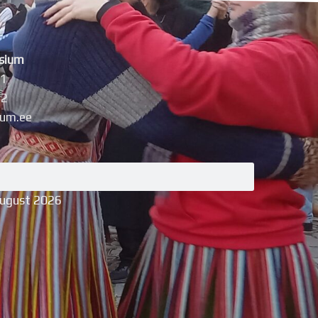
sium
11
42
um.ee
august 2026