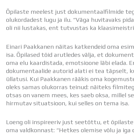
Õpilaste meelest just dokumentaalfilmide teg
olukordadest lugu ja ilu. “Väga huvitavaks pida
oli nii lustakas, ent tutvustas ka klaasimeistri
Einari Paakkanen näitas katkendeid oma esim
isa. Õpilased tõid arutledes välja, et dokumen
oma elu kaardistada, emotsioone läbi elada. Er
dokumentaalide autorid alati ei tea täpselt, k
üllatusi. Kui Paakkanen rääkis oma kogemuste
oleks samas olukorras teinud: näiteks filmiteg
otsas on vanem mees, kes saeb oksa, millel se
hirmutav situatsioon, kui selles on tema isa.
Loeng oli inspireeriv just seetõttu, et õpilast
oma valdkonnast: “Hetkes olemise võlu ja iga 