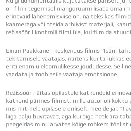
Kuigi dokumentaalis kujutatakse päriselt juhtu
on filmi tegemisel mänguruumi lisada oma im
erinevaid lähenemisviise on, näiteks kas filmi
kaameraga või otsida arhiivist materjali, kasu
režissööril kontrolli filmi üle, kui filmida stuu
Einari Paakkanen keskendus filmis “Isäni täh
tekitamisele vaatajas, näiteks kui ta lükkas e
eriti enam üleloomulikesse jõududesse. Sellin
vaadata ja toob esile vaataja emotsioone.
Režissöör näitas õpilastele katkendeid erine
katkend pärines filmist, mille autor oli kokku
mis mitmele õpilasele eriliselt meelde jäi: “Ta
liiga palju huvitavat, aga kui õige hetk ära tab
peegeldas minu arvates kõige rohkem tõelist e