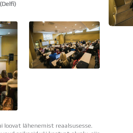
(Delfi)
i loovat lähenemist reaalsusesse.