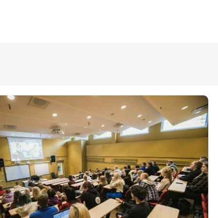
ÜLDINFO
Sisseastumine
Meie kool
Dokumendid
Uudised
Lapsevanemale
Vilistlastele
Toitlustamine
Virtuaaltuur
Õpilasesindus
Kontaktid