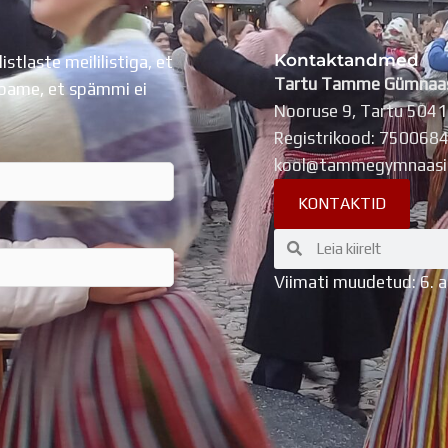
Kontaktandmed
listlaste meililistiga, et
Tartu Tamme Gümnaa
Lubame, et spämmi ei
Nooruse 9, Tartu 504
Registrikood: 750068
kool@tammegymnaasi
KONTAKTID
Search
Search
Viimati muudetud: 6. 