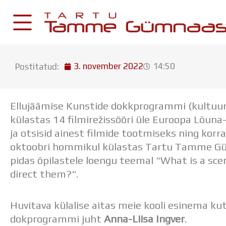
Skip
to
content
3. november 2022
14:50
Postitatud:
KESKKONNAD
Stuudium
Ellujäämise Kunstide dokkprogrammi (kultuur
Postkast
külastas 14 filmirežissööri üle Euroopa Lõuna-
Drive
ja otsisid ainest filmide tootmiseks ning korr
oktoobri hommikul külastas Tartu Tamme 
Tamme TV
pidas õpilastele loengu teemal “What is a sc
Tamme Leht
direct them?“.
Kooliraadio
Koorilaul
Huvitava külalise aitas meie kooli esinema ku
dokprogrammi juht
Anna-Liisa Ingver
.