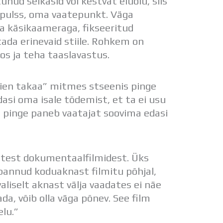
nud seikasid või kestvat eluolu, siis
pulss, oma vaatepunkt. Väga
da käsikaameraga, fikseeritud
tada erinevaid stiile. Rohkem on
dios ja teha taaslavastus.
tien takaa” mitmes stseenis pinge
dasi oma isale tõdemist, et ta ei usu
e pinge paneb vaatajat soovima edasi
vatest dokumentaalfilmidest. Üks
 pannud koduaknast filmitu põhjal,
valiselt aknast välja vaadates ei näe
ada, võib olla väga põnev. See film
lu.”