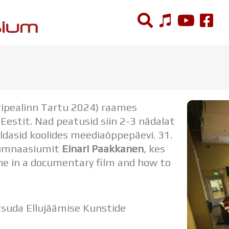
ÕPPETÖÖ
Tunniplaan
ipealinn Tartu 2024) raames
Aastaplaan
Eestit. Nad peatusid siin 2-3 nädalat
Õppekava
aldasid koolides meediaõppepäevi. 31.
Ainepassid
Gümnaasiumit
Einari Paakkanen
, kes
Huviringid
ene in a documentary film and how to
Õpilastööd (UPT)
Distantsõpe
Kodukord
Projektid
tsuda Ellujäämise Kunstide