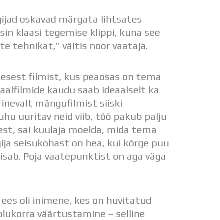
ijad oskavad märgata lihtsates
sin klaasi tegemise klippi, kuna see
te tehnikat,” väitis noor vaataja.
esest filmist, kus peaosas on tema
taalfilmide kaudu saab ideaalselt ka
inevalt mängufilmist siiski
uhu uuritav neid viib, töö pakub palju
st, sai kuulaja mõelda, mida tema
ija seisukohast on hea, kui kõrge puu
isab. Poja vaatepunktist on aga väga
e ees oli inimene, kes on huvitatud
olukorra väärtustamine – selline