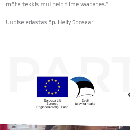
mõte tekkis mul neid filme vaadates.”
Uudise edastas õp. Heily Soosaar
PAR
Koolihoone valmimist rahastati Euroopa Liidu Regionaalarengufondist