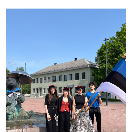
Distantsõpe
Kodukord
Projektid
ÜLDINFO
Sisseastumine
Meie kool
Dokumendid
Uudised
Lapsevanemale
Vilistlastele
Toitlustamine
Virtuaaltuur
Õpilasesindus
Kontaktid
Tööpakkumised