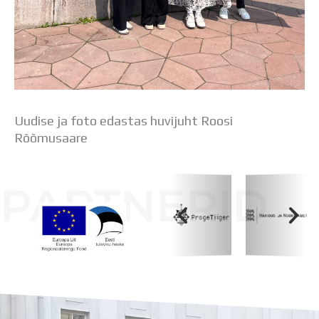
Uudise ja foto edastas huvijuht Roosi
Rõõmusaare
PARTNERID
Koolihoone valmimist rahastati Euroopa Liidu
Regionaalarengufondist