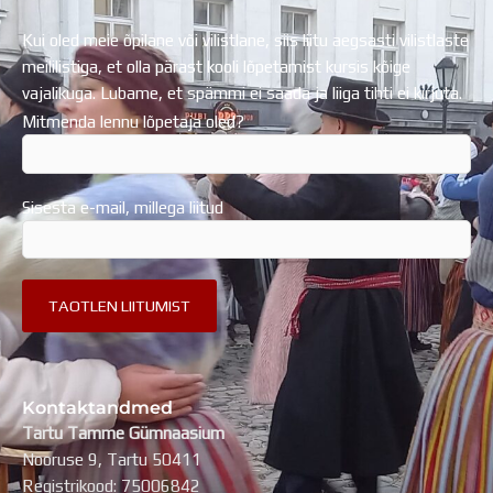
Kui oled meie õpilane või vilistlane, siis liitu aegsasti vilistlaste
meililistiga, et olla pärast kooli lõpetamist kursis kõige
vajalikuga. Lubame, et spämmi ei saada ja liiga tihti ei kirjuta.
Mitmenda lennu lõpetaja oled?
Sisesta e-mail, millega liitud
Kontaktandmed
Tartu Tamme Gümnaasium
Nooruse 9, Tartu 50411
Registrikood: 75006842