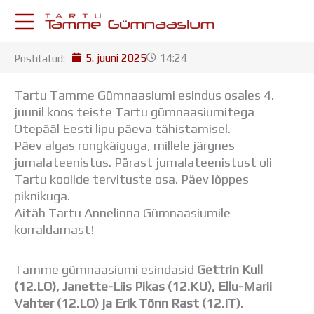
Skip
to
content
5. juuni 2025
14:24
Postitatud:
KESKKONNAD
Stuudium
Tartu Tamme Gümnaasiumi esindus osales 4.
Postkast
juunil koos teiste Tartu gümnaasiumitega
Drive
Otepääl Eesti lipu päeva tähistamisel.
Tamme TV
Päev algas rongkäiguga, millele järgnes
Tamme Leht
jumalateenistus. Pärast jumalateenistust oli
Kooliraadio
Tartu koolide tervituste osa. Päev lõppes
Koorilaul
piknikuga.
ÕPPETÖÖ
Aitäh Tartu Annelinna Gümnaasiumile
Tunniplaan
korraldamast!
Aastaplaan
Õppekava
Tamme gümnaasiumi esindasid
Gettrin Kull
Ainepassid
(12.LO), Janette-Liis Pikas (12.KU), Ellu-Marii
Huviringid
Vahter (12.LO) ja Erik Tõnn Rast (12.IT).
Õpilastööd (UPT)