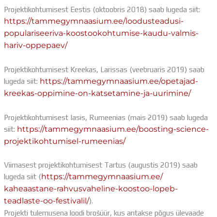
Projektikohtumisest Eestis (oktoobris 2018) saab lugeda siit:
https://tammegymnaasium.ee/loodusteadusi-
populariseeriva-koostookohtumise-kaudu-valmis-
hariv-oppepaev/
Projektikohtumisest Kreekas, Larissas (veebruaris 2019) saab
lugeda siit:
https://tammegymnaasium.ee/opetajad-
kreekas-oppimine-on-katsetamine-ja-uurimine/
Projektikohtumisest Iasis, Rumeenias (mais 2019) saab lugeda
siit:
https://tammegymnaasium.ee/boosting-science-
projektikohtumisel-rumeenias/
Viimasest projektikohtumisest Tartus (augustis 2019) saab
lugeda siit (
https://tammegymnaasium.ee/
kaheaastane-rahvusvaheline-
koostoo-lopeb-
teadlaste-oo-
festivalil/
).
Projekti tulemusena loodi brošüür, kus antakse põgus ülevaade