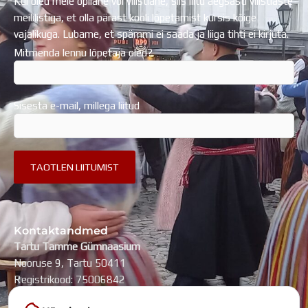
Kui oled meie õpilane või vilistlane, siis liitu aegsasti vilistlaste
meililistiga, et olla pärast kooli lõpetamist kursis kõige
vajalikuga. Lubame, et spämmi ei saada ja liiga tihti ei kirjuta.
Mitmenda lennu lõpetaja oled?
Sisesta e-mail, millega liitud
Kontaktandmed
Tartu Tamme Gümnaasium
Nooruse 9, Tartu 50411
Registrikood: 75006842
kool@tammegymnaasium.ee