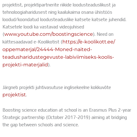
projektist, projektipartnerite riikide loodusteaduslikust ja
tehnoloogiaharidusest ning kaalukaima osana ühistöös
loodud/koondatud loodusteaduslike katsete katsete juhendid.
Katsetele loodi ka vastavad videojuhised
(
www.youtube.com/
boostingscience
). Need on
kättesaadavad e-Koolikotist (
https://e-koolikott.ee/
oppematerjal/24444-Moned-
naited-
teadusharidustegevuste-
labiviimiseks-koolis-
projekti-
materjalid
).
Järgneb projekti juhtivasutuse inglisekeelne kokkuvõte
projektist
.
Boosting science education at school is an Erasmus Plus 2-year
Strategic partnership (October 2017-2019) aiming at bridging
the gap between schools and science.