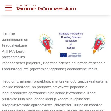
Skip
to
content
KESKKONNAD
Stuudium
Tamme
Postkast
gümnaasium on
Drive
teaduskeskuse
Tamme TV
AHHAA Eesti
Tamme Leht
partnerkooliks
Kooliraadio
kaheaastases projektis „Boosting science education at school“ –
Koorilaul
Loodusteaduste (õpetamise/õppimise) edendamine koolis.
ÕPPETÖÖ
Tunniplaan
Tegu on Erasmus+ projektiga, mis keskendub teaduskeskuste ja
Aastaplaan
koolide koostööle, nn parimate praktikate jagamisele
Õppekava
loodusteaduste õpetamisel ning nende levitamisele. Koos
Ainepassid
püütakse luua ning jagada ideid ja kogemusi õpilastele
Huviringid
huvipakkuvamate õpitegevuste läbiviimisel. Oluline on koostöö
Õpilastööd (UPT)
Euroopa riikide vahel õpilaste teadusliku mõtteviisi arendamisel.