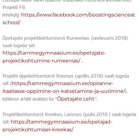
Distantsõpe
Projekti FB
Kodukord
lehekülg:
https://www.facebook.com/boostingscienceat
Projektid
school/
ÜLDINFO
Sisseastumine
Õpetajate projektikohtumisest Rumeenias (veebruaris 2018)
Meie kool
saab lugeda siit:
Dokumendid
https://tammegymnaasium.ee/opetajate-
Uudised
projektikohtumine-rumeenias/ .
Lapsevanemale
Vilistlastele
Projekti õppekohtumisest Roomas (aprillis 2018) saab lugeda
Toitlustamine
siit (
https://tammegymnaasium.ee/
opiranne-
Virtuaaltuur
itaaliasse-oppimine-
on-katsetamine-ja-uurimine/
),
Õpilasesindus
lühikese artikli avaldas ka “
Õpetajate Leht
“.
Kontaktid
Tööpakkumised
Projektikohtumisest Kreekas, Larissas (juulis 2018 ) saab lugeda
siit:
https://tammegymnaasium.ee/opetajad-
projektikohtumisel-kreekas/