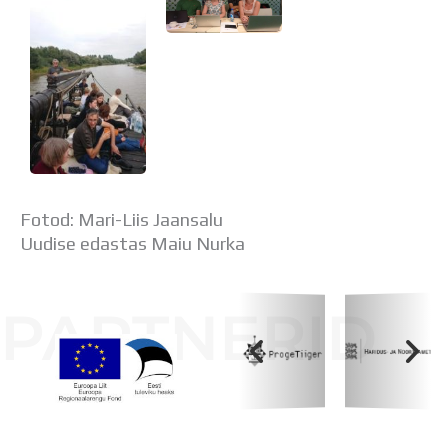
Fotod: Mari-Liis Jaansalu
Uudise edastas Maiu Nurka
PARTNERID
Koolihoone valmimist rahastati Euroopa Liidu
Regionaalarengufondist