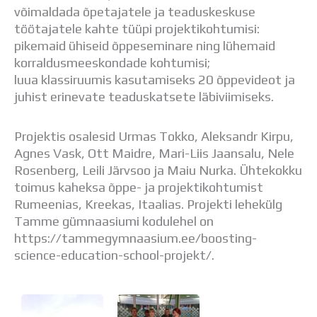
võimaldada õpetajatele ja teaduskeskuse
töötajatele kahte tüüpi projektikohtumisi:
pikemaid ühiseid õppeseminare ning lühemaid
korraldusmeeskondade kohtumisi;
luua klassiruumis kasutamiseks 20 õppevideot ja
juhist erinevate teaduskatsete läbiviimiseks.
Projektis osalesid Urmas Tokko, Aleksandr Kirpu,
Agnes Vask, Ott Maidre, Mari-Liis Jaansalu, Nele
Rosenberg, Leili Järvsoo ja Maiu Nurka. Ühtekokku
toimus kaheksa õppe- ja projektikohtumist
Rumeenias, Kreekas, Itaalias. Projekti lehekülg
Tamme gümnaasiumi kodulehel on
https://tammegymnaasium.ee/boosting-
science-education-school-projekt/.