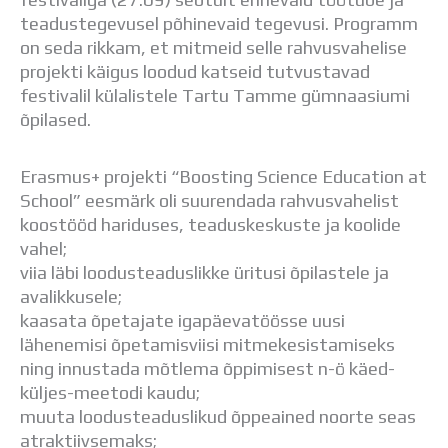
Distantsõpe
teadustegevusel põhinevaid tegevusi. Programm
Kodukord
on seda rikkam, et mitmeid selle rahvusvahelise
Projektid
projekti käigus loodud katseid tutvustavad
ÜLDINFO
festivalil külalistele Tartu Tamme gümnaasiumi
Sisseastumine
õpilased.
Meie kool
Dokumendid
Erasmus+ projekti “Boosting Science Education at
Uudised
School” eesmärk oli suurendada rahvusvahelist
Lapsevanemale
koostööd hariduses, teaduskeskuste ja koolide
Vilistlastele
vahel;
Toitlustamine
viia läbi loodusteaduslikke üritusi õpilastele ja
Virtuaaltuur
avalikkusele;
Õpilasesindus
kaasata õpetajate igapäevatöösse uusi
Kontaktid
lähenemisi õpetamisviisi mitmekesistamiseks
Tööpakkumised
ning innustada mõtlema õppimisest n-ö käed-
küljes-meetodi kaudu;
muuta loodusteaduslikud õppeained noorte seas
atraktiivsemaks;