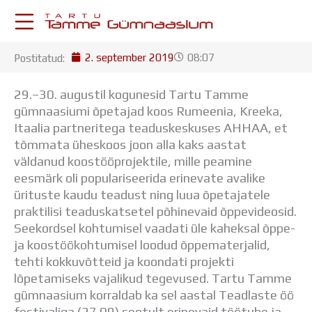
Skip
to
content
2. september 2019
08:07
Postitatud:
KESKKONNAD
Stuudium
29.–30. augustil kogunesid Tartu Tamme
Postkast
gümnaasiumi õpetajad koos Rumeenia, Kreeka,
Drive
Itaalia partneritega teaduskeskuses AHHAA, et
Tamme TV
tõmmata üheskoos joon alla kaks aastat
Tamme Leht
väldanud koostööprojektile, mille peamine
Kooliraadio
eesmärk oli populariseerida erinevate avalike
Koorilaul
ürituste kaudu teadust ning luua õpetajatele
ÕPPETÖÖ
praktilisi teaduskatsetel põhinevaid õppevideosid.
Tunniplaan
Seekordsel kohtumisel vaadati üle kaheksal õppe-
Aastaplaan
ja koostöökohtumisel loodud õppematerjalid,
Õppekava
tehti kokkuvõtteid ja koondati projekti
Ainepassid
lõpetamiseks vajalikud tegevused. Tartu Tamme
Huviringid
gümnaasium korraldab ka sel aastal Teadlaste öö
Õpilastööd (UPT)
festivaliga (27.09) seotult erinevaid töötube ja