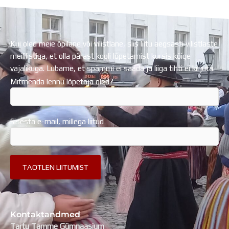
Kui oled meie õpilane või vilistlane, siis liitu aegsasti vilistlaste
meililistiga, et olla pärast kooli lõpetamist kursis kõige
vajalikuga. Lubame, et spämmi ei saada ja liiga tihti ei kirjuta.
Mitmenda lennu lõpetaja oled?
Sisesta e-mail, millega liitud
Kontaktandmed
Tartu Tamme Gümnaasium