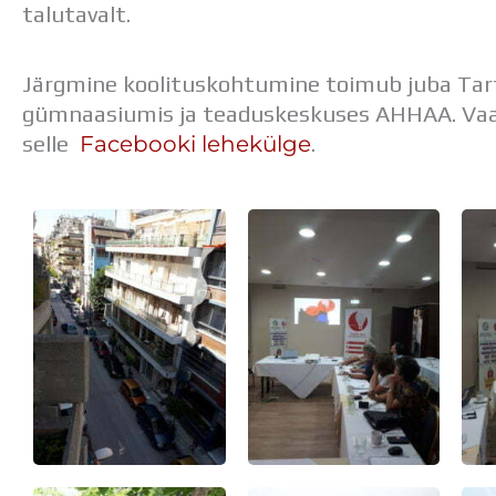
talutavalt.
Järgmine koolituskohtumine toimub juba Tar
gümnaasiumis ja teaduskeskuses AHHAA. Va
Facebooki lehekülge
selle
.