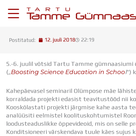
Skip
to
content
12. juuli 2018
22:19
Postitatud:
KESKKONNAD
Stuudium
5.-6. juulil võtsid Tartu Tamme gümnaasiumi 
Postkast
Boosting Science Education in Schoo
(„
l
“)
Drive
Kahepäevasel seminaril Olümpose mäe lähistel 
Tamme TV
korraldada projekti edasist teavitustööd nii ko
Tamme Leht
Kooskõlastati projekti järgmise kahe aasta t
Kooliraadio
analüüsiti eelmistel koolituskohtumistel Room
Koorilaul
loodusteaduslikke õppevideoid, mis on selle p
Konditsioneeri värskendava tuule käes sujus 