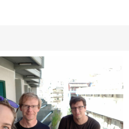
ÜLDINFO
Sisseastumine
Meie kool
Dokumendid
Uudised
Lapsevanemale
Vilistlastele
Toitlustamine
Virtuaaltuur
Õpilasesindus
Kontaktid