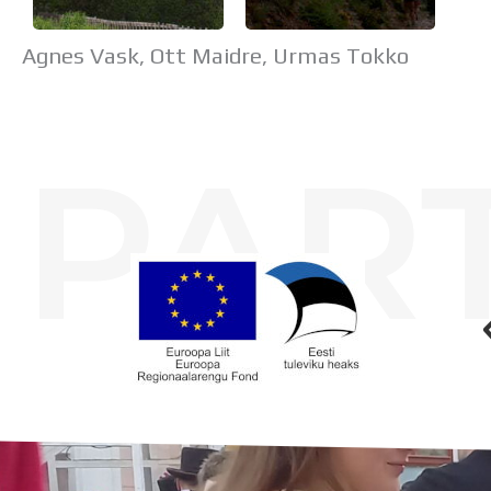
Agnes Vask, Ott Maidre, Urmas Tokko
PAR
Koolihoone valmimist rahastati Euroopa Liidu Regionaalarengufondist