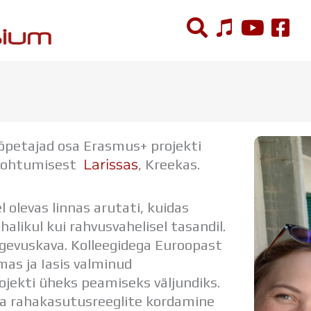
ÕPPETÖÖ
Tunniplaan
õpetajad osa Erasmus+ projekti
Aastaplaan
Larissas
 kohtumisest
, Kreekas.
Õppekava
Ainepassid
Huviringid
olevas linnas arutati, kuidas
Õpilastööd (UPT)
halikul kui rahvusvahelisel tasandil.
Distantsõpe
egevuskava. Kolleegidega Euroopast
Kodukord
as ja Iasis valminud
Projektid
rojekti üheks peamiseks väljundiks.
ka rahakasutusreeglite kordamine