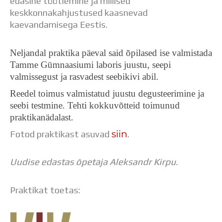
edasine töötlemine ja millised
keskkonnakahjustused kaasnevad
kaevandamisega Eestis.
Neljandal praktika päeval said õpilased ise valmistada
Tamme Gümnaasiumi laboris juustu, seepi
valmissegust ja rasvadest seebikivi abil.
Reedel toimus valmistatud juustu degusteerimine ja
seebi testmine. Tehti kokkuvõtteid toimunud
praktikanädalast.
siin
Fotod praktikast asuvad
.
Uudise edastas õpetaja Aleksandr Kirpu
.
Praktikat toetas: