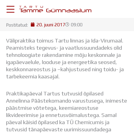
Skip
to
content
20. juuni 2017
09:00
Postitatud:
KESKKONNAD
Stuudium
Välipraktika toimus Tartu linnas ja Ida-Virumaal.
Postkast
Peamisteks tegevus- ja vaatlussuundadeks olid
Drive
tehnoloogiate rakendamine mõju keskonnale ja
Tamme TV
igapäevaelule, looduse ja energeetika seosed,
Tamme Leht
keskkonnareostus ja –kahjustused ning toidu- ja
Kooliraadio
tarbekeemia kaasajal.
Koorilaul
ÕPPETÖÖ
Praktikapäeval Tartus tutvusid õpilased
Tunniplaan
Annelinna Päästekomando varustusega, inimeste
Aastaplaan
päästmise võtetega, keemiareostuse
Õppekava
likvideerimise ja ennetusvõimalustega. Samal
Ainepassid
päeval käisid õpilased ka TÜ Chemicumis ja
Huviringid
tutvusid tänapäevaste uurimissuundadega
Õpilastööd (UPT)