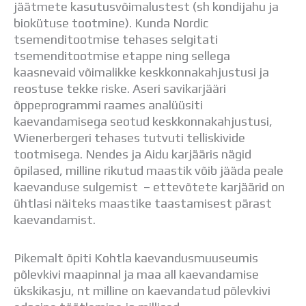
jäätmete kasutusvõimalustest (sh kondijahu ja
biokütuse tootmine). Kunda Nordic
tsemenditootmise tehases selgitati
tsemenditootmise etappe ning sellega
kaasnevaid võimalikke keskkonnakahjustusi ja
reostuse tekke riske. Aseri savikarjääri
õppeprogrammi raames analüüsiti
kaevandamisega seotud keskkonnakahjustusi,
Wienerbergeri tehases tutvuti telliskivide
tootmisega. Nendes ja Aidu karjääris nägid
õpilased, milline rikutud maastik võib jääda peale
kaevanduse sulgemist – ettevõtete karjäärid on
ühtlasi näiteks maastike taastamisest pärast
kaevandamist.
Pikemalt õpiti Kohtla kaevandusmuuseumis
põlevkivi maapinnal ja maa all kaevandamise
ükskikasju, nt milline on kaevandatud põlevkivi