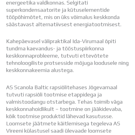
energeetika valdkonnas. Selgitati
Distantsõpe
superkondensaatorite ja kütuselementide
Kodukord
tööpõhimõtet, mis on üks võimalus keskkonda
Projektid
säästavast alternatiivsest energiatootmisest.
ÜLDINFO
Sisseastumine
Meie kool
Kahepäevasel välipraktikal Ida-Virumaal õpiti
Dokumendid
tundma kaevandus- ja tööstuspiirkonna
Uudised
keskkonnaprobleeme, tutvuti ettevõtete
Lapsevanemale
tehnoloogiliste protsesside mõjuga loodusele ning
Vilistlastele
keskkonnakeemia alustega.
Toitlustamine
Virtuaaltuur
AS Scanola Baltic rapsiõlitehases Jõgevamaal
Õpilasesindus
tutvuti rapsiõli tootmise etappidega ja
Kontaktid
valmistoodangu otstarbega. Tehas toimib väga
Tööpakkumised
keskkonnahoidlikult – tootmine on jääkidevaba,
kõik tootmise produktid lähevad kasutusse.
Loomsete jäätmete käitlemisega tegeleva AS
Vireeni külastusel saadi ülevaade loomsete