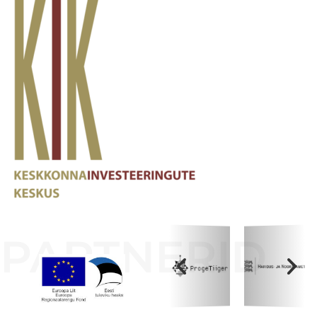
PARTNERID
Koolihoone valmimist rahastati Euroopa Liidu