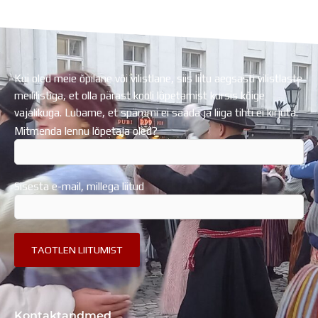
Regionaalarengufondist
Kui oled meie õpilane või vilistlane, siis liitu aegsasti vilistlaste
meililistiga, et olla pärast kooli lõpetamist kursis kõige
vajalikuga. Lubame, et spämmi ei saada ja liiga tihti ei kirjuta.
Mitmenda lennu lõpetaja oled?
Sisesta e-mail, millega liitud
Kontaktandmed