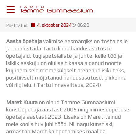
Skip
to
content
4. oktoober 2024
08:20
Postitatud:
KESKKONNAD
Stuudium
Aasta õpetaja
valimise eesmärgiks on tõsta esile
Postkast
ja tunnustada Tartu linna haridusasutuste
Drive
õpetajaid, tugispetsialiste ja juhte, kelle töö ja
Tamme TV
isiklik eeskuju on oluliselt kaasa aidanud noorte
Tamme Leht
kujunemisele mitmekülgselt arenenud isikuteks,
Kooliraadio
positiivselt mõjutanud haridusasutuse, piirkonna
Koorilaul
või riigi elu. ( Tartu linnavalitsus, 2024)
ÕPPETÖÖ
Tunniplaan
Maret Kuura
on olnud Tamme Gümnaasiumi
Aastaplaan
kunstiõpetaja aastast 2005 ning inimeseõpetuse
Õppekava
õpetaja aastast 2023. Lisaks on Maret teinud
Ainepassid
meie koolis huvijuhi tööd. Nii nagu kunstiski,
Huviringid
armastab Maret ka õpetamises maalida
Õpilastööd (UPT)