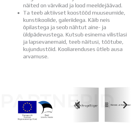
näited on värvikad ja lood meeldejäävad.
Ta teeb aktiivset koostööd muuseumide,
kunstikoolide, galeriidega. Käib neis
õpilastega ja seob nähtut aine- ja
üldpädevustega. Kutsub esinema vilistlasi
ja lapsevanemaid, teeb näitusi, töötube,
kujundustöid. Kooliarenduses ütleb ausa
arvamuse.
PARTNERID
Koolihoone valmimist rahastati Euroopa Liidu
Regionaalarengufondist