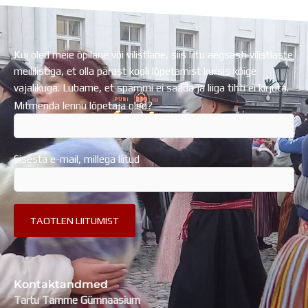
Kui oled meie õpilane või vilistlane, siis liitu aegsasti vilistlaste
meililistiga, et olla pärast kooli lõpetamist kursis kõige
vajalikuga. Lubame, et spämmi ei saada ja liiga tihti ei kirjuta.
Mitmenda lennu lõpetaja oled?
Sisesta e-mail, millega liitud
Kontaktandmed
Tartu Tamme Gümnaasium