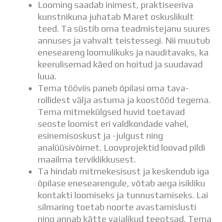
Looming saadab inimest, praktiseeriva
kunstnikuna juhatab Maret oskuslikult
teed. Ta süstib oma teadmistejanu suures
annuses ja vahvalt teistessegi. Nii muutub
eneseareng loomulikuks ja nauditavaks, ka
keerulisemad käed on hoitud ja suudavad
luua.
Tema tööviis paneb õpilasi oma tava-
rollidest välja astuma ja koostööd tegema.
Tema mitmekülgsed huvid toetavad
seoste loomist eri valdkondade vahel,
esinemisoskust ja -julgust ning
analüüsivõimet. Loovprojektid loovad pildi
maailma terviklikkusest.
Ta hindab mitmekesisust ja keskendub iga
õpilase enesearengule, võtab aega isikliku
kontakti loomiseks ja tunnustamiseks. Lai
silmaring toetab noorte avastamislusti
ning annab kätte vajalikud teeotsad. Tema