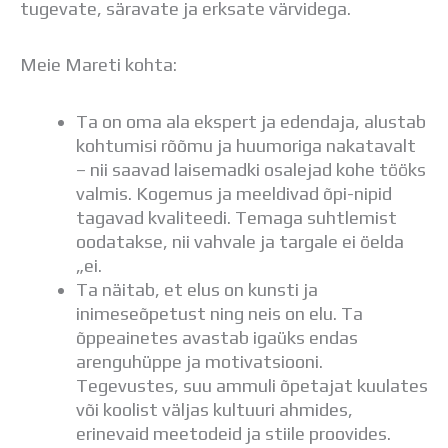
tugevate, säravate ja erksate värvidega.
Distantsõpe
Kodukord
Projektid
Meie Mareti kohta:
ÜLDINFO
Sisseastumine
Ta on oma ala ekspert ja edendaja, alustab
Meie kool
kohtumisi rõõmu ja huumoriga nakatavalt
Dokumendid
– nii saavad laisemadki osalejad kohe tööks
Uudised
valmis. Kogemus ja meeldivad õpi-nipid
Lapsevanemale
tagavad kvaliteedi. Temaga suhtlemist
Vilistlastele
oodatakse, nii vahvale ja targale ei öelda
Toitlustamine
„ei.
Virtuaaltuur
Ta näitab, et elus on kunsti ja
Õpilasesindus
inimeseõpetust ning neis on elu. Ta
Kontaktid
õppeainetes avastab igaüks endas
Tööpakkumised
arenguhüppe ja motivatsiooni.
Tegevustes, suu ammuli õpetajat kuulates
või koolist väljas kultuuri ahmides,
erinevaid meetodeid ja stiile proovides.