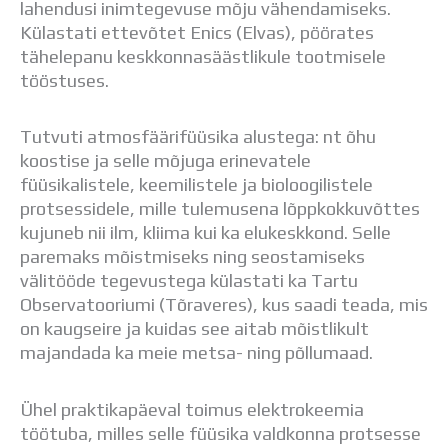
lahendusi inimtegevuse mõju vähendamiseks.
Distantsõpe
Külastati ettevõtet Enics (Elvas), pöörates
Kodukord
tähelepanu keskkonnasäästlikule tootmisele
Projektid
tööstuses.
ÜLDINFO
Sisseastumine
Meie kool
Tutvuti atmosfäärifüüsika alustega: nt õhu
Dokumendid
koostise ja selle mõjuga erinevatele
Uudised
füüsikalistele, keemilistele ja bioloogilistele
Lapsevanemale
protsessidele, mille tulemusena lõppkokkuvõttes
Vilistlastele
kujuneb nii ilm, kliima kui ka elukeskkond. Selle
Toitlustamine
paremaks mõistmiseks ning seostamiseks
Virtuaaltuur
välitööde tegevustega külastati ka Tartu
Õpilasesindus
Observatooriumi (Tõraveres), kus saadi teada, mis
Kontaktid
on kaugseire ja kuidas see aitab mõistlikult
Tööpakkumised
majandada ka meie metsa- ning põllumaad.
Ühel praktikapäeval toimus elektrokeemia
töötuba, milles selle füüsika valdkonna protsesse