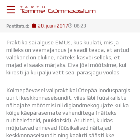
Skip
to
content
20. juuni 2017
08:23
Postitatud:
KESKKONNAD
Stuudium
Praktika sai alguse EMÜs, kus kuulati, mis ja
Postkast
milleks on veemajandus ja saadi teada, et antud
Drive
valdkond on oluline, näiteks kasvõi selleks, et
Tamme TV
majad ei saaks märjaks. Elva jõel mõõtsime, kui
Tamme Leht
kiiresti ja kui palju vett seal parasjagu voolas.
Kooliraadio
Koorilaul
Kolmepäevasel välipraktikal Otepää looduspargis
ÕPPETÖÖ
uuriti keskkonnaseisundit, viies läbi füüsikaliste
Tunniplaan
näitajate mõõtmisi nii digiandmekogujate kui ka
Aastaplaan
kõige käepärasemate vahenditega (näiteks
Õppekava
nutitelefonid, puuklotsid). Arutleti, kuidas
Ainepassid
mõjutavad erinevad füüsikalised näitajad
Huviringid
keskkonnaseisundit ning kaaluti säästlikke
Õpilastööd (UPT)