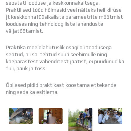
seostati looduse ja keskkonnakaitsega.
Praktilised tööd hõlmasid veel näiteks heli kiiruse
jt keskkonnafüüsikaliste parameetrite mõõtmist
looduses ning tehnoloogiliste lahenduste
väljatöötamist.
Praktika meelelahutuslik osagi oli teadusega
seotud, nii sai tehtud suuri seebimulle ning
käepärastest vahenditest jäätist, ei puudunud ka
tuli, pauk ja toss.
Õpilased pidid praktikast koostama ettekande
ning seda ka esitlema.