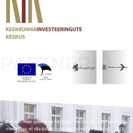
PARTNERID
Koolihoone valmimist rahastati Euroopa Liidu
Regionaalarengufondist
Kui oled meie õpilane või vilistlane, siis liitu aegsasti vilistlaste
meililistiga, et olla pärast kooli lõpetamist kursis kõige