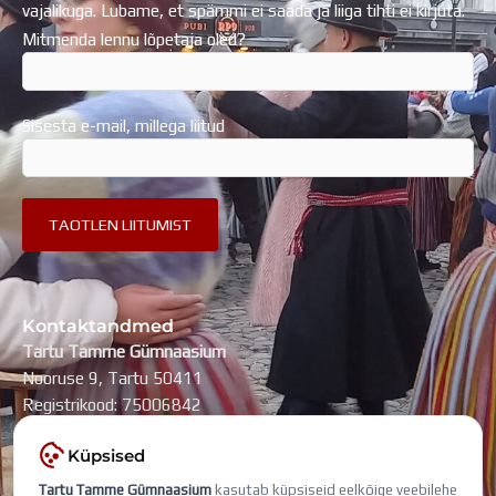
vajalikuga. Lubame, et spämmi ei saada ja liiga tihti ei kirjuta.
Mitmenda lennu lõpetaja oled?
Sisesta e-mail, millega liitud
Kontaktandmed
Tartu Tamme Gümnaasium
Nooruse 9, Tartu 50411
Registrikood: 75006842
kool@tammegymnaasium.ee
Küpsised
KONTAKTID
Tartu Tamme Gümnaasium
kasutab küpsiseid eelkõige veebilehe