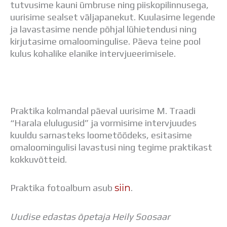
tutvusime kauni ümbruse ning piiskopilinnusega,
uurisime sealset väljapanekut. Kuulasime legende
ja lavastasime nende põhjal lühietendusi ning
kirjutasime omaloomingulise. Päeva teine pool
kulus kohalike elanike intervjueerimisele.
Praktika kolmandal päeval uurisime M. Traadi
“Harala elulugusid” ja vormisime intervjuudes
kuuldu sarnasteks loometöödeks, esitasime
omaloomingulisi lavastusi ning tegime praktikast
kokkuvõtteid.
siin
Praktika fotoalbum asub
.
Uudise edastas õpetaja Heily Soosaar