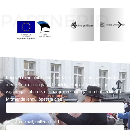
PARTNERID
Koolihoone valmimist rahastati Euroopa Liidu
Regionaalarengufondist
Kui oled meie õpilane või vilistlane, siis liitu aegsasti vilistlaste
meililistiga, et olla pärast kooli lõpetamist kursis kõige
vajalikuga. Lubame, et spämmi ei saada ja liiga tihti ei kirjuta.
Mitmenda lennu lõpetaja oled?
Sisesta e-mail, millega liitud