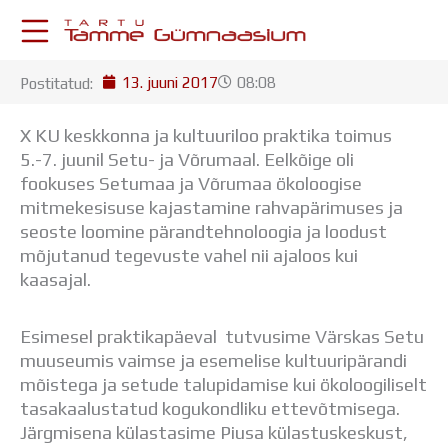
Skip
to
content
13. juuni 2017
08:08
Postitatud:
KESKKONNAD
Stuudium
X KU keskkonna ja kultuuriloo praktika toimus
Postkast
5.-7. juunil Setu- ja Võrumaal. Eelkõige oli
Drive
fookuses Setumaa ja Võrumaa ökoloogise
Tamme TV
mitmekesisuse kajastamine rahvapärimuses ja
Tamme Leht
seoste loomine pärandtehnoloogia ja loodust
Kooliraadio
mõjutanud tegevuste vahel nii ajaloos kui
Koorilaul
kaasajal.
ÕPPETÖÖ
Tunniplaan
Esimesel praktikapäeval tutvusime Värskas Setu
Aastaplaan
muuseumis vaimse ja esemelise kultuuripärandi
Õppekava
mõistega ja setude talupidamise kui ökoloogiliselt
Ainepassid
tasakaalustatud kogukondliku ettevõtmisega.
Huviringid
Järgmisena külastasime Piusa külastuskeskust,
Õpilastööd (UPT)