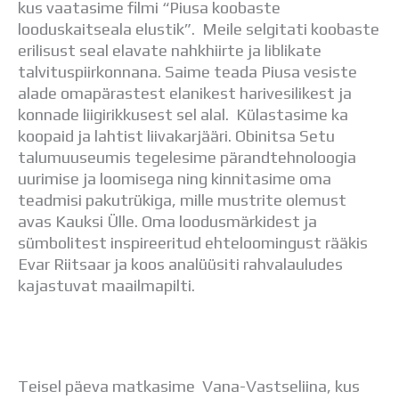
kus vaatasime filmi “Piusa koobaste
Distantsõpe
looduskaitseala elustik”. Meile selgitati koobaste
Kodukord
erilisust seal elavate nahkhiirte ja liblikate
Projektid
talvituspiirkonnana. Saime teada Piusa vesiste
ÜLDINFO
alade omapärastest elanikest harivesilikest ja
Sisseastumine
konnade liigirikkusest sel alal. Külastasime ka
Meie kool
koopaid ja lahtist liivakarjääri. Obinitsa Setu
Dokumendid
talumuuseumis tegelesime pärandtehnoloogia
Uudised
uurimise ja loomisega ning kinnitasime oma
Lapsevanemale
teadmisi pakutrükiga, mille mustrite olemust
Vilistlastele
avas Kauksi Ülle. Oma loodusmärkidest ja
Toitlustamine
sümbolitest inspireeritud ehteloomingust rääkis
Virtuaaltuur
Evar Riitsaar ja koos analüüsiti rahvalauludes
Õpilasesindus
kajastuvat maailmapilti.
Kontaktid
Tööpakkumised
Teisel päeva matkasime Vana-Vastseliina, kus