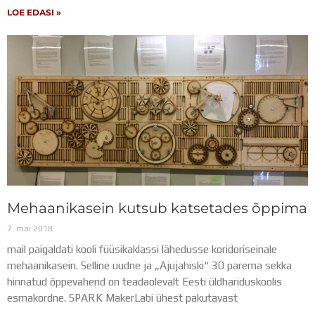
LOE EDASI »
Mehaanikasein kutsub katsetades õppima
7. mai 2018
mail paigaldati kooli füüsikaklassi lähedusse koridoriseinale
mehaanikasein. Selline uudne ja „Ajujahiski“ 30 parema sekka
hinnatud õppevahend on teadaolevalt Eesti üldhariduskoolis
esmakordne. SPARK MakerLabi ühest pakutavast