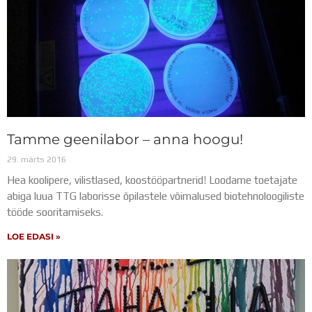
Tamme geenilabor – anna hoogu!
29. märts 2016
Hea koolipere, vilistlased, koostööpartnerid! Loodame toetajate
abiga luua TTG laborisse õpilastele võimalused biotehnoloogiliste
tööde sooritamiseks.
LOE EDASI »