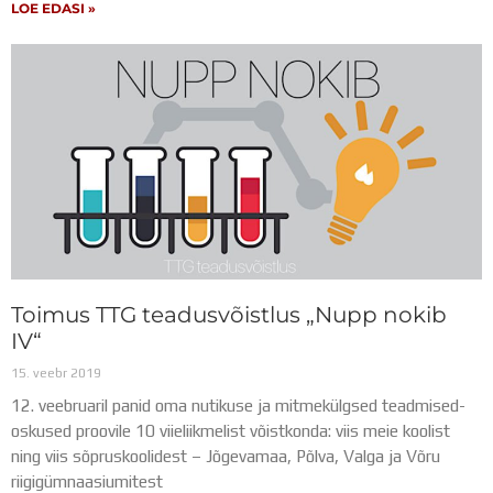
LOE EDASI »
Distantsõpe
Kodukord
Projektid
ÜLDINFO
Sisseastumine
Meie kool
Dokumendid
Uudised
Lapsevanemale
Vilistlastele
Toitlustamine
Virtuaaltuur
Toimus TTG teadusvõistlus „Nupp nokib
Õpilasesindus
IV“
Kontaktid
15. veebr 2019
Tööpakkumised
12. veebruaril panid oma nutikuse ja mitmekülgsed teadmised-
oskused proovile 10 viieliikmelist võistkonda: viis meie koolist
ning viis sõpruskoolidest – Jõgevamaa, Põlva, Valga ja Võru
riigigümnaasiumitest