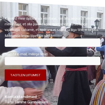
Kui oled meie õpilane või vilistlane, siis liitu aegsasti vilistlaste
meililistiga, et olla pärast kooli lõpetamist kursis kõige
vajalikuga. Lubame, et spämmi ei saada ja liiga tihti ei kirjuta.
Mitmenda lennu lõpetaja oled?
Sisesta e-mail, millega liitud
Kontaktandmed
Tartu Tamme Gümnaasium