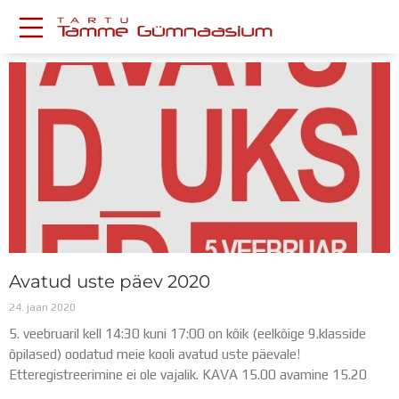
Skip
to
content
Page
Page
KESKKONNAD
Stuudium
Postkast
Drive
Tamme TV
Tamme Leht
Kooliraadio
Koorilaul
ÕPPETÖÖ
Avatud uste päev 2020
Tunniplaan
Aastaplaan
24. jaan 2020
Õppekava
5. veebruaril kell 14:30 kuni 17:00 on kõik (eelkõige 9.klasside
Ainepassid
õpilased) oodatud meie kooli avatud uste päevale!
Huviringid
Etteregistreerimine ei ole vajalik. KAVA 15.00 avamine 15.20
Õpilastööd (UPT)