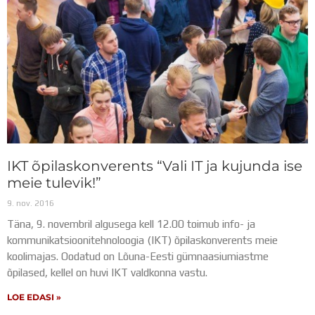
IKT õpilaskonverents “Vali IT ja kujunda ise
meie tulevik!”
9. nov. 2016
Täna, 9. novembril algusega kell 12.00 toimub info- ja
kommunikatsioonitehnoloogia (IKT) õpilaskonverents meie
koolimajas. Oodatud on Lõuna-Eesti gümnaasiumiastme
õpilased, kellel on huvi IKT valdkonna vastu.
LOE EDASI »