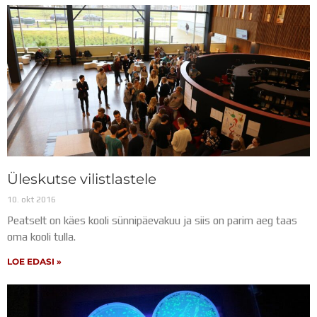
Üleskutse vilistlastele
10. okt 2016
Peatselt on käes kooli sünnipäevakuu ja siis on parim aeg taas
oma kooli tulla.
LOE EDASI »