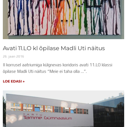
Avati 11.LO kl õpilase Madli Uti näitus
26. jaan 2016
II korrusel aatriumiga külgnevas koridoris avati 11.LO klassi
õpilase Madli Uti näitus “Meie ei taha olla …”.
LOE EDASI »