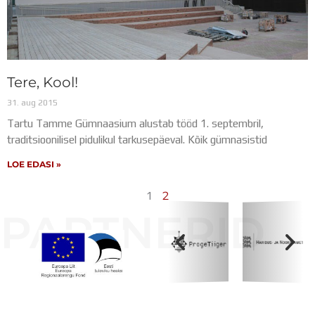
Tere, Kool!
31. aug 2015
Tartu Tamme Gümnaasium alustab tööd 1. septembril,
traditsioonilisel pidulikul tarkusepäeval. Kõik gümnasistid
LOE EDASI »
1
2
PARTNERID
Koolihoone valmimist rahastati Euroopa Liidu
Regionaalarengufondist