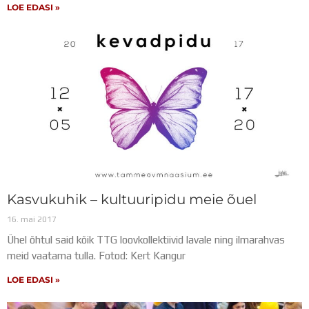
LOE EDASI »
Kasvukuhik – kultuuripidu meie õuel
16. mai 2017
Ühel õhtul said kõik TTG loovkollektiivid lavale ning ilmarahvas
meid vaatama tulla. Fotod: Kert Kangur
LOE EDASI »