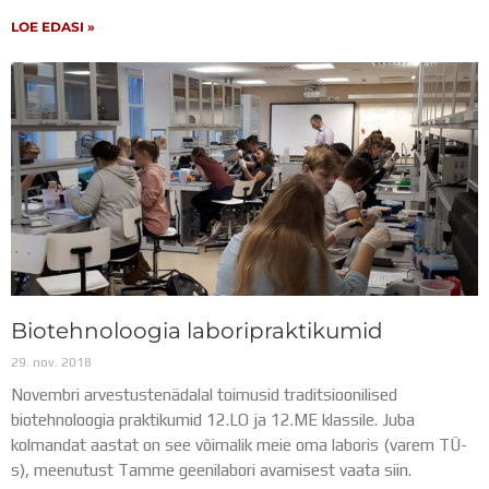
LOE EDASI »
Biotehnoloogia laboripraktikumid
29. nov. 2018
Novembri arvestustenädalal toimusid traditsioonilised
biotehnoloogia praktikumid 12.LO ja 12.ME klassile. Juba
kolmandat aastat on see võimalik meie oma laboris (varem TÜ-
s), meenutust Tamme geenilabori avamisest vaata siin.