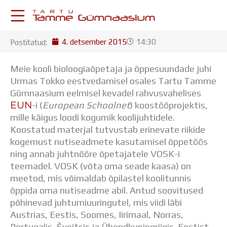
Skip
to
content
4. detsember 2015
14:30
Postitatud:
KESKKONNAD
Stuudium
Meie kooli bioloogiaõpetaja ja õppesuundade juhi
Postkast
Urmas Tokko eestvedamisel osales Tartu Tamme
Drive
Gümnaasium eelmisel kevadel rahvusvahelises
Tamme TV
EUN
-i (
European Schoolnet
) koostööprojektis
,
Tamme Leht
mille käigus loodi kogumik koolijuhtidele.
Kooliraadio
Koostatud materjal tutvustab erinevate riikide
Koorilaul
kogemust nutiseadmete kasutamisel õppetöös
ÕPPETÖÖ
ning annab juhtnööre õpetajatele VOSK-i
Tunniplaan
teemadel. VOSK (võta oma seade kaasa) on
Aastaplaan
meetod, mis võimaldab õpilastel koolitunnis
Õppekava
õppida oma nutiseadme abil. Antud soovitused
Ainepassid
põhinevad juhtumiuuringutel, mis viidi läbi
Huviringid
Austrias, Eestis, Soomes, Iirimaal, Norras,
Õpilastööd (UPT)
Portugalis, Šveitsis ja Ühendkuningriigis. Eestist