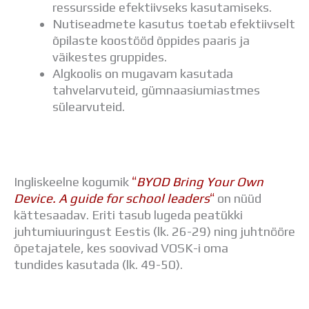
ressursside efektiivseks kasutamiseks.
Nutiseadmete kasutus toetab efektiivselt
õpilaste koostööd õppides paaris ja
väikestes gruppides.
Algkoolis on mugavam kasutada
tahvelarvuteid, gümnaasiumiastmes
sülearvuteid.
“
Ingliskeelne kogumik
BYOD Bring Your Own
“
Device. A guide for school leaders
on nüüd
kättesaadav. Eriti tasub lugeda peatükki
juhtumiuuringust Eestis (lk. 26-29) ning juhtnööre
õpetajatele, kes soovivad VOSK-i oma
tundides kasutada (lk. 49-50).