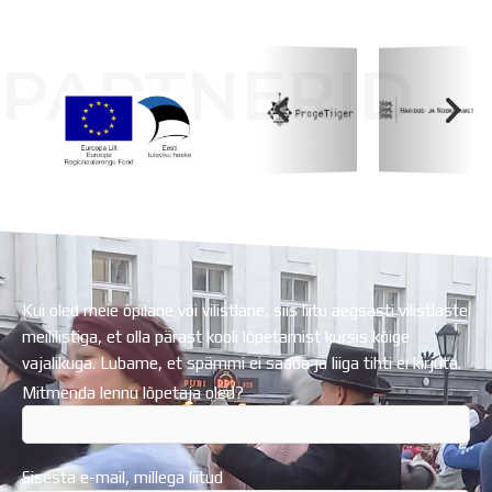
PARTNERID
Koolihoone valmimist rahastati Euroopa Liidu
Regionaalarengufondist
Kui oled meie õpilane või vilistlane, siis liitu aegsasti vilistlaste
meililistiga, et olla pärast kooli lõpetamist kursis kõige
vajalikuga. Lubame, et spämmi ei saada ja liiga tihti ei kirjuta.
Mitmenda lennu lõpetaja oled?
Sisesta e-mail, millega liitud