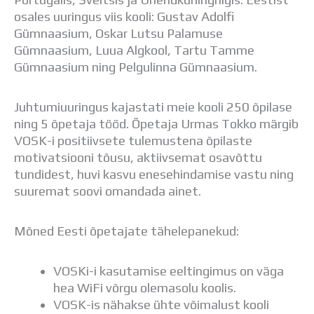
Distantsõpe
osales uuringus viis kooli: Gustav Adolfi
Kodukord
Gümnaasium, Oskar Lutsu Palamuse
Projektid
Gümnaasium, Luua Algkool, Tartu Tamme
ÜLDINFO
Gümnaasium ning Pelgulinna Gümnaasium.
Sisseastumine
Meie kool
Juhtumiuuringus kajastati meie kooli 250 õpilase
Dokumendid
ning 5 õpetaja tööd. Õpetaja Urmas Tokko märgib
Uudised
VOSK-i positiivsete tulemustena õpilaste
Lapsevanemale
motivatsiooni tõusu, aktiivsemat osavõttu
Vilistlastele
tundidest, huvi kasvu enesehindamise vastu ning
Toitlustamine
suuremat soovi omandada ainet.
Virtuaaltuur
Õpilasesindus
Kontaktid
Mõned Eesti õpetajate tähelepanekud:
Tööpakkumised
VOSKi-i kasutamise eeltingimus on väga
hea WiFi võrgu olemasolu koolis.
VOSK-is nähakse ühte võimalust kooli