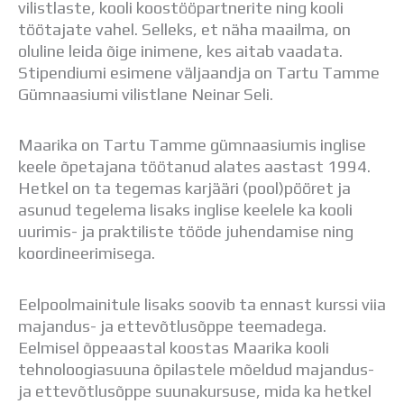
vilistlaste, kooli koostööpartnerite ning kooli
Distantsõpe
töötajate vahel. Selleks, et näha maailma, on
Kodukord
oluline leida õige inimene, kes aitab vaadata.
Projektid
Stipendiumi esimene väljaandja on Tartu Tamme
ÜLDINFO
Gümnaasiumi vilistlane Neinar Seli.
Sisseastumine
Meie kool
Dokumendid
Maarika on Tartu Tamme gümnaasiumis inglise
Uudised
keele õpetajana töötanud alates aastast 1994.
Lapsevanemale
Hetkel on ta tegemas karjääri (pool)pööret ja
Vilistlastele
asunud tegelema lisaks inglise keelele ka kooli
Toitlustamine
uurimis- ja praktiliste tööde juhendamise ning
Virtuaaltuur
koordineerimisega.
Õpilasesindus
Kontaktid
Eelpoolmainitule lisaks soovib ta ennast kurssi viia
Tööpakkumised
majandus- ja ettevõtlusõppe teemadega.
Eelmisel õppeaastal koostas Maarika kooli
tehnoloogiasuuna õpilastele mõeldud majandus-
ja ettevõtlusõppe suunakursuse, mida ka hetkel