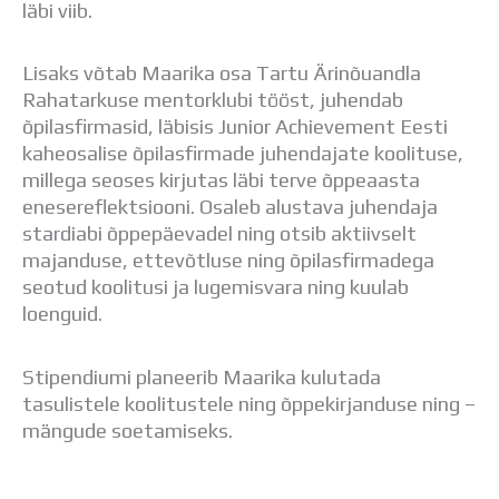
läbi viib.
Lisaks võtab Maarika osa Tartu Ärinõuandla
Rahatarkuse mentorklubi tööst, juhendab
õpilasfirmasid, läbisis Junior Achievement Eesti
kaheosalise õpilasfirmade juhendajate koolituse,
millega seoses kirjutas läbi terve õppeaasta
enesereflektsiooni. Osaleb alustava juhendaja
stardiabi õppepäevadel ning otsib aktiivselt
majanduse, ettevõtluse ning õpilasfirmadega
seotud koolitusi ja lugemisvara ning kuulab
loenguid.
Stipendiumi planeerib Maarika kulutada
tasulistele koolitustele ning õppekirjanduse ning –
mängude soetamiseks.