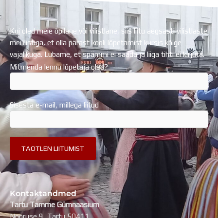
Kui oled meie õpilane või vilistlane, siis liitu aegsasti vilistlaste
meililistiga, et olla pärast kooli lõpetamist kursis kõige
vajalikuga. Lubame, et spämmi ei saada ja liiga tihti ei kirjuta.
Mitmenda lennu lõpetaja oled?
Sisesta e-mail, millega liitud
Kontaktandmed
Tartu Tamme Gümnaasium
Nooruse 9, Tartu 50411