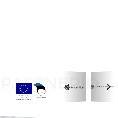
PARTNERID
Koolihoone valmimist rahastati Euroopa Liidu
Regionaalarengufondist