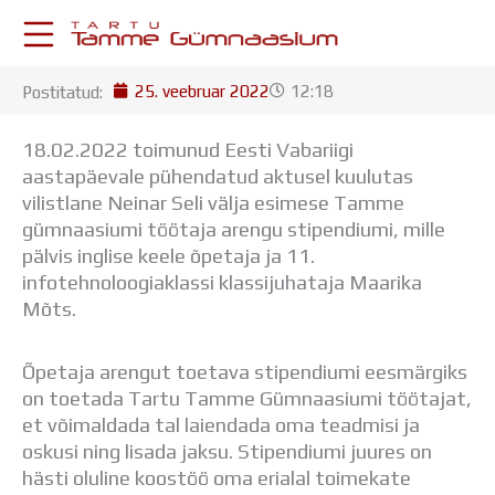
Skip
to
content
25. veebruar 2022
12:18
Postitatud:
KESKKONNAD
Stuudium
18.02.2022 toimunud Eesti Vabariigi
Postkast
aastapäevale pühendatud aktusel kuulutas
Drive
vilistlane Neinar Seli välja esimese Tamme
Tamme TV
gümnaasiumi töötaja arengu stipendiumi, mille
Tamme Leht
pälvis inglise keele õpetaja ja 11.
Kooliraadio
infotehnoloogiaklassi klassijuhataja Maarika
Koorilaul
Mõts.
ÕPPETÖÖ
Tunniplaan
Õpetaja arengut toetava stipendiumi eesmärgiks
Aastaplaan
on toetada Tartu Tamme Gümnaasiumi töötajat,
Õppekava
et võimaldada tal laiendada oma teadmisi ja
Ainepassid
oskusi ning lisada jaksu. Stipendiumi juures on
Huviringid
hästi oluline koostöö oma erialal toimekate
Õpilastööd (UPT)