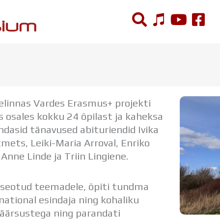
ÕPPETÖÖ
Tunniplaan
ikelinnas Vardes Erasmus+ projekti
Aastaplaan
s osales kokku 24 õpilast ja kaheksa
Õppekava
indasid tänavused abituriendid Ivika
Ainepassid
mets, Leiki-Maria Arroval, Enriko
Huviringid
Anne Linde ja Triin Lingiene.
Õpilastööd (UPT)
Distantsõpe
Kodukord
a seotud teemadele, õpiti tundma
Projektid
national esindaja ning kohaliku
sväärsustega ning parandati