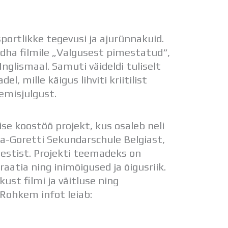
sportlikke tegevusi ja ajurünnakuid.
dha filmile „Valgusest pimestatud“,
glismaal. Samuti väideldi tuliselt
, mille käigus lihviti kriitilist
emisjulgust.
se koostöö projekt, kus osaleb neli
ia-Goretti Sekundarschule Belgiast,
stist. Projekti teemadeks on
atia ning inimõigused ja õigusriik.
ust filmi ja väitluse ning
Rohkem infot leiab: