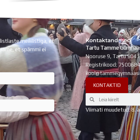
Kontaktandmed
listlaste meililistiga, et
Tartu Tamme Gümnaa
Lubame, et spämmi ei
Nooruse 9, Tartu 504
Registrikood: 750068
kool@tammegymnaasi
KONTAKTID
Search
Search
Viimati muudetud: 8. 