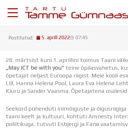
Skip
to
content
5. aprill 2022
07:45
Postitatud:
KESKKONNAD
Stuudium
28. märtsist kuni 1. aprillini toimus Taani vä
Postkast
„May ICT be with you“
teine õpilasvahetus, ku
Drive
õpetajat neljast Euroopa riigist. Meie kooli es
Lill, Hanna Helena Pool, Laura Eva Helena Leht
Tamme TV
Kiuru ja Sander Vaasma. Õpetajatena osalesid 
Tamme Leht
Kooliraadio
Seekord pühenduti inimõiguste ja õigusriigig
Koorilaul
taani keelt ja kultuuri, kohtuti Amnesty Inter
poliitikuga, tutvuti Esbjergi ja Fanø vaatami