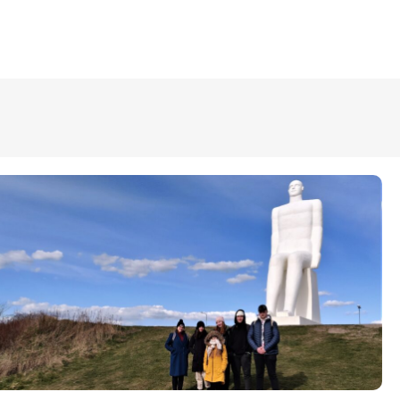
ÜLDINFO
Sisseastumine
Meie kool
Dokumendid
Uudised
Lapsevanemale
Vilistlastele
Toitlustamine
Virtuaaltuur
Õpilasesindus
Kontaktid