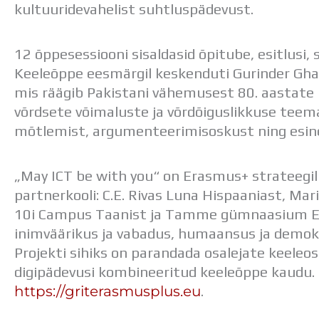
kultuuridevahelist suhtluspädevust.
12 õppesessiooni sisaldasid õpitube, esitlusi, 
Keeleõppe eesmärgil keskenduti Gurinder Gha
mis räägib Pakistani vähemusest 80. aastate In
võrdsete võimaluste ja võrdõiguslikkuse teemadel
mõtlemist, argumenteerimisoskust ning esin
„May ICT be with you“ on Erasmus+ strateegili
partnerkooli: C.E. Rivas Luna Hispaaniast, Mar
10i Campus Taanist ja Tamme gümnaasium Ee
inimväärikus ja vabadus, humaansus ja demokra
Projekti sihiks on parandada osalejate keeleosk
digipädevusi kombineeritud keeleõppe kaudu. 
https://griterasmusplus.eu
.