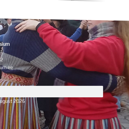
sium
11
42
um.ee
august 2026