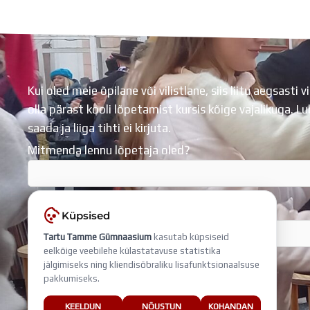
Koolihoone valmimist rahastati Euroopa Liidu Regionaalarengufondist
Kui oled meie õpilane või vilistlane, siis liitu aegsasti vi
olla pärast kooli lõpetamist kursis kõige vajalikuga. 
saada ja liiga tihti ei kirjuta.
Mitmenda lennu lõpetaja oled?
Sisesta e-mail, millega liitud
Küpsised
Tartu Tamme Gümnaasium
kasutab küpsiseid
eelkõige veebilehe külastatavuse statistika
jälgimiseks ning kliendisõbraliku lisafunktsionaalsuse
pakkumiseks.
KEELDUN
NÕUSTUN
KOHANDAN