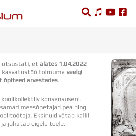
ÕPPETÖÖ
Tunniplaan
l otsustati, et
alates 1.04.2022
Aastaplaan
a kasvatustöö toimuma
veelgi
Õppekava
et õpiteed arvestades
.
Ainepassid
Huviringid
Õpilastööd (UPT)
koolikollektiiv konsensuseni.
Distantsõpe
ilusamad meesõpetajad pea ning
Kodukord
olitöötaja. Eksinuid võtab kallil
Projektid
ja juhatab õigele teele.