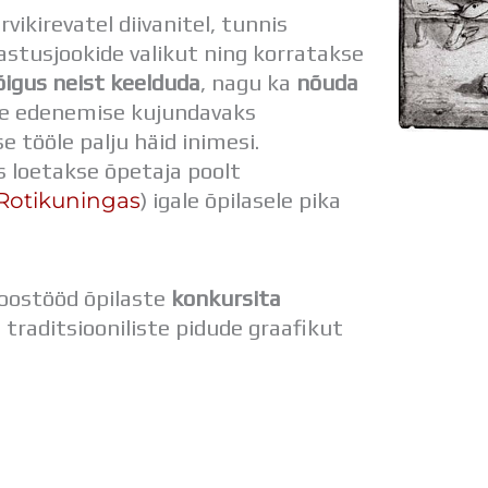
rvikirevatel diivanitel, tunnis
stusjookide valikut ning korratakse
õigus neist keelduda
, nagu ka
nõuda
ase edenemise kujundavaks
 tööle palju häid inimesi.
 loetakse õpetaja poolt
/Rotikuningas
) igale õpilasele pika
oostööd õpilaste
konkursita
 traditsiooniliste pidude graafikut