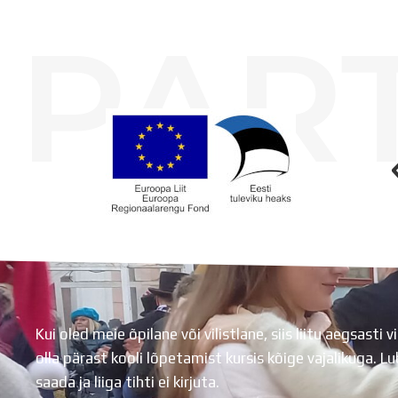
PAR
Koolihoone valmimist rahastati Euroopa Liidu Regionaalarengufondist
Kui oled meie õpilane või vilistlane, siis liitu aegsasti vi
olla pärast kooli lõpetamist kursis kõige vajalikuga. 
saada ja liiga tihti ei kirjuta.