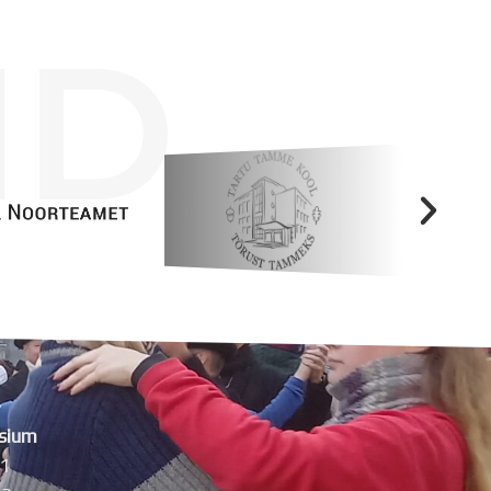
ID
sium
11