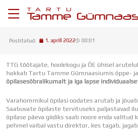
Skip
to
content
1. aprill 2022
00:01
Postitatud:
KESKKONNAD
Stuudium
TTG töötajate, hoolekogu ja ÕE ühisel arutelu
Postkast
hakkab Tartu Tamme Gümnaasiumis õppe- j
Drive
õpilasesõbralikumalt ja iga lapse individuaals
Tamme TV
Varahommikul õpilasi oodates arutab ja jõuab 
Tamme Leht
Saabuvate õpilaste tervituseks paljastavad 
Kooliraadio
õpilase päeva giidiks saab noore enda valitud ko
Koorilaul
pehmel vaibal vastu direktor, kes tagab, jagab 