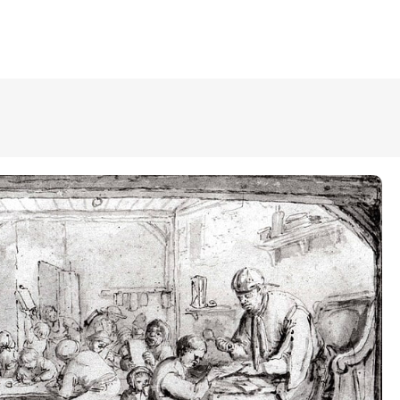
ÜLDINFO
Sisseastumine
Meie kool
Dokumendid
Uudised
Lapsevanemale
Vilistlastele
Toitlustamine
Virtuaaltuur
Õpilasesindus
Kontaktid