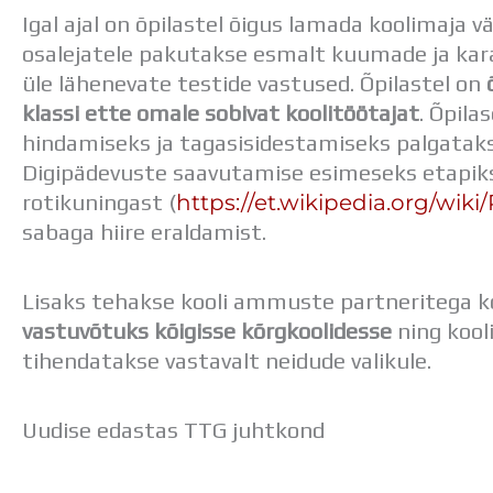
Igal ajal on õpilastel õigus lamada koolimaja vä
osalejatele pakutakse esmalt kuumade ja kara
üle lähenevate testide vastused. Õpilastel on
klassi ette omale sobivat koolitöötajat
. Õpil
hindamiseks ja tagasisidestamiseks palgatakse
Digipädevuste saavutamise esimeseks etapiks
https://et.wikipedia.org/wiki
rotikuningast (
sabaga hiire eraldamist.
Lisaks tehakse kooli ammuste partneritega k
vastuvõtuks kõigisse kõrgkoolidesse
ning kooli
tihendatakse vastavalt neidude valikule.
Uudise edastas TTG juhtkond