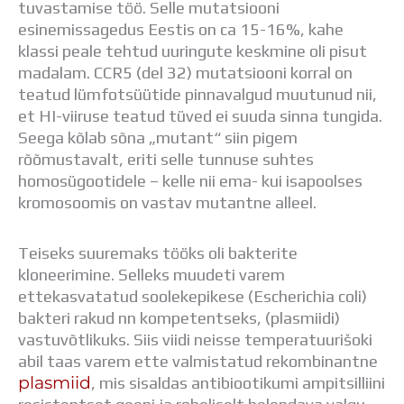
tuvastamise töö. Selle mutatsiooni
Distantsõpe
esinemissagedus Eestis on ca 15-16%, kahe
Kodukord
klassi peale tehtud uuringute keskmine oli pisut
Projektid
madalam. CCR5 (del 32) mutatsiooni korral on
ÜLDINFO
teatud lümfotsüütide pinnavalgud muutunud nii,
Sisseastumine
et HI-viiruse teatud tüved ei suuda sinna tungida.
Meie kool
Seega kõlab sõna „mutant“ siin pigem
Dokumendid
rõõmustavalt, eriti selle tunnuse suhtes
Uudised
homosügootidele – kelle nii ema- kui isapoolses
Lapsevanemale
kromosoomis on vastav mutantne alleel.
Vilistlastele
Toitlustamine
Virtuaaltuur
Teiseks suuremaks tööks oli bakterite
Õpilasesindus
kloneerimine. Selleks muudeti varem
Kontaktid
ettekasvatatud soolekepikese (Escherichia coli)
Tööpakkumised
bakteri rakud nn kompetentseks, (plasmiidi)
vastuvõtlikuks. Siis viidi neisse temperatuurišoki
abil taas varem ette valmistatud rekombinantne
plasmiid
, mis sisaldas antibiootikumi ampitsilliini