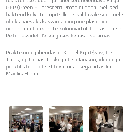
resistentset geeni ja roheliselt helendava valgu
GFP (Green Fluorescent Protein) geeni. Sellised
bakterid külvati ampitsilliini sisaldavale söötmele
üheks päevaks kasvama ning uue plasmiidi
omandanud bakterite kolooniad olid pärast meie
Petri tassidel UV-valguses kenasti säramas.
Praktikume juhendasid: Kaarel Krjutškov, Liisi
Talas, õp Urmas Tokko ja Leili Järvsoo, ideede ja
praktiliste tööde ettevalmistusega aitas ka
Mariliis Hinnu.