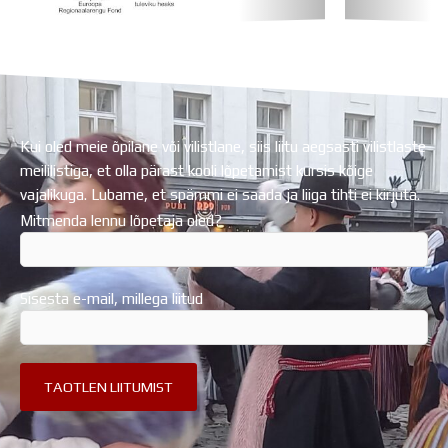
Koolihoone valmimist rahastati Euroopa Liidu
Regionaalarengufondist
Kui oled meie õpilane või vilistlane, siis liitu aegsasti vilistlaste
meililistiga, et olla pärast kooli lõpetamist kursis kõige
vajalikuga. Lubame, et spämmi ei saada ja liiga tihti ei kirjuta.
Mitmenda lennu lõpetaja oled?
Sisesta e-mail, millega liitud