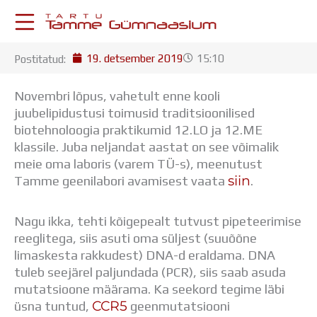
Skip
to
content
19. detsember 2019
15:10
Postitatud:
KESKKONNAD
Stuudium
Novembri lõpus, vahetult enne kooli
Postkast
juubelipidustusi toimusid traditsioonilised
Drive
biotehnoloogia praktikumid 12.LO ja 12.ME
Tamme TV
klassile.
Juba neljandat aastat on see võimalik
Tamme Leht
meie oma laboris (varem TÜ-s), meenutust
Kooliraadio
siin
Tamme geenilabori avamisest vaata
.
Koorilaul
ÕPPETÖÖ
Nagu ikka, tehti kõigepealt tutvust pipeteerimise
Tunniplaan
reeglitega, siis asuti oma süljest (suuõõne
Aastaplaan
limaskesta rakkudest) DNA-d eraldama. DNA
Õppekava
tuleb seejärel paljundada (PCR), siis saab asuda
Ainepassid
mutatsioone määrama. Ka seekord tegime läbi
Huviringid
CCR5
üsna tuntud,
geenmutatsiooni
Õpilastööd (UPT)