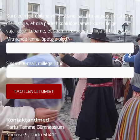
Kui oled meie õpilane või vilistlane, siis liitu aegsasti vilistlaste
meililistiga, et olla pärast kooli lõpetamist kursis kõige
vajalikuga. Lubame, et spämmi ei saada ja liiga tihti ei kirjuta.
Mitmenda lennu lõpetaja oled?
Sisesta e-mail, millega liitud
Kontaktandmed
Tartu Tamme Gümnaasium
Nooruse 9, Tartu 50411