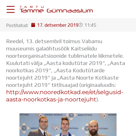
Skip
to
content
17. detsember 2019
11:45
Postitatud:
KESKKONNAD
Stuudium
Reedel, 13. detsembril toimus Vabamu
Postkast
muuseumis galaõhtusöök Kaitseliidu
Drive
noorteorganisatsioonide tublimatele liikmetele.
Tamme TV
Kuulutati välja „Aasta kodutütar 2019“, „Aasta
Tamme Leht
noorkotkas 2019“, „Aasta Kodutütarde
Kooliraadio
noortejuht 2019“ ja „Aasta Noorte Kotkaste
Koorilaul
noortejuht 2019“ tiitlisaajad
(originaaluudis:
ÕPPETÖÖ
http://www.nooredkotkad.ee/et/selgusid-
Tunniplaan
aasta-noorkotkas-ja-noortejuht
).
Aastaplaan
Õppekava
Ainepassid
Huviringid
Õpilastööd (UPT)