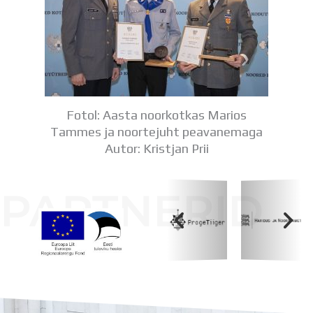
Distantsõpe
Kodukord
Projektid
ÜLDINFO
Sisseastumine
Meie kool
Dokumendid
Fotol: Aasta noorkotkas Marios
Uudised
Tammes ja noortejuht peavanemaga
Lapsevanemale
Autor: Kristjan Prii
Vilistlastele
Toitlustamine
PARTNERID
Virtuaaltuur
Õpilasesindus
Kontaktid
Tööpakkumised
Koolihoone valmimist rahastati Euroopa Liidu
Regionaalarengufondist