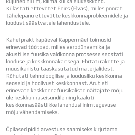
kujuneb nii ilm, kliima kui ka elukeskkond.
Distantsõpe
Külastati ettevõtet Enics (Elvas), milles pöörati
Kodukord
tähelepanu ettevõtte keskkonnaprobleemidele ja
Projektid
loodust säästvatele lahendustele.
ÜLDINFO
Sisseastumine
Kahel praktikapäeval Kappermäel toimusid
Meie kool
erinevad töötoad, milles aerodünaamika ja
Dokumendid
akustilise füüsika valdkonna protsesse seostati
Uudised
looduse ja keskkonnakaitsega. Ehitati rakette ja
Lapsevanemale
muusikariistu taaskasutatud materjalidest.
Vilistlastele
Rõhutati tehnoloogilise ja loodusliku keskkonna
Toitlustamine
seoseid ja hoolivust keskkonnast. Arutleti
Virtuaaltuur
erinevate keskkonnafüüsikaliste näitajate mõju
Õpilasesindus
üle keskkonnaseisundile ning kaaluti
Kontaktid
keskkonnasäästlikke lahendusi inimtegevuse
Tööpakkumised
mõju vähendamiseks.
Õpilased pidid arvestuse saamiseks kirjutama