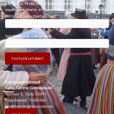
meililistiga, et olla pärast kooli lõpetamist kursis kõige
vajalikuga. Lubame, et spämmi ei saada ja liiga tihti ei kirjuta.
Mitmenda lennu lõpetaja oled?
Sisesta e-mail, millega liitud
Kontaktandmed
Tartu Tamme Gümnaasium
Nooruse 9, Tartu 50411
Registrikood: 75006842
kool@tammegymnaasium.ee