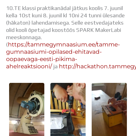
10.TE klassi praktikanädal jätkus koolis 7. juunil
kella 10st kuni 8. juunil kl 10ni 24 tunni ülesande
(häkaton) lahendamisega. Selle eestvedajateks
olid kooli õpetajad koostöös SPARK MakerLabi
meeskonnaga.
https://tammegymnaasium.ee/tamme-
(
gumnaasiumi-opilased-ehitavad-
oopaevaga-eesti-pikima-
ahelreaktsiooni/
http://hackathon.tammeg
ja