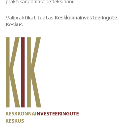
praktikanädalast refleksiooni.
Välipraktikat toetas
Keskkonnainvesteeringute
Keskus
.