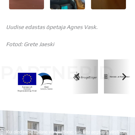
Uudise edastas õpetaja Agnes Vask.
Fotod: Grete Jaeski
PARTNERID
Koolihoone valmimist rahastati Euroopa Liidu
Regionaalarengufondist
Kui oled meie õpilane või vilistlane, siis liitu aegsasti vilistlaste