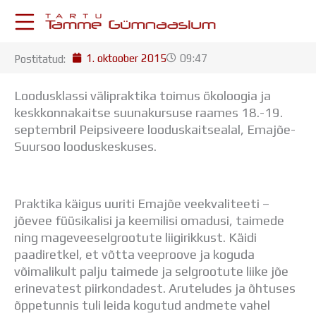
Skip
to
content
1. oktoober 2015
09:47
Postitatud:
KESKKONNAD
Stuudium
Loodusklassi välipraktika toimus ökoloogia ja
Postkast
keskkonnakaitse suunakursuse raames 18.-19.
Drive
septembril Peipsiveere looduskaitsealal, Emajõe-
Tamme TV
Suursoo looduskeskuses.
Tamme Leht
Kooliraadio
Koorilaul
Praktika käigus uuriti Emajõe veekvaliteeti –
ÕPPETÖÖ
jõevee füüsikalisi ja keemilisi omadusi, taimede
Tunniplaan
ning mageveeselgrootute liigirikkust. Käidi
Aastaplaan
paadiretkel, et võtta veeproove ja koguda
Õppekava
võimalikult palju taimede ja selgrootute liike jõe
Ainepassid
erinevatest piirkondadest. Aruteludes ja õhtuses
Huviringid
õppetunnis tuli leida kogutud andmete vahel
Õpilastööd (UPT)