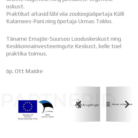
oskust.
Praktikat aitasid läbi viia zooloogiaõpetaja Külli
Kalamees-Pani ning õpetaja Urmas Tokko.
Täname Emajõe-Suursoo Looduskeskust ning
Keskkonnainvesteeringute Keskust, kelle toel
praktika toimus.
õp. Ott Maidre
PARTNERID
Koolihoone valmimist rahastati Euroopa Liidu
Regionaalarengufondist