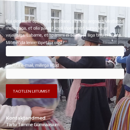
Kui oled meie õpilane või vilistlane, siis liitu aegsasti vilistlaste
meililistiga, et olla pärast kooli lõpetamist kursis kõige
vajalikuga. Lubame, et spämmi ei saada ja liiga tihti ei kirjuta.
Mitmenda lennu lõpetaja oled?
Sisesta e-mail, millega liitud
Kontaktandmed
Tartu Tamme Gümnaasium