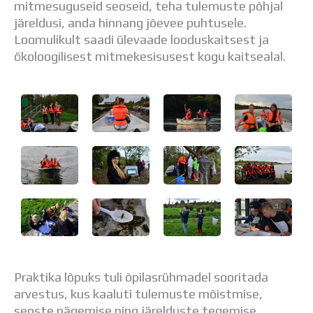
mitmesuguseid seoseid, teha tulemuste põhjal
Distantsõpe
järeldusi, anda hinnang jõevee puhtusele.
Kodukord
Loomulikult saadi ülevaade looduskaitsest ja
Projektid
ökoloogilisest mitmekesisusest kogu kaitsealal.
ÜLDINFO
Sisseastumine
Meie kool
Dokumendid
Uudised
Lapsevanemale
Vilistlastele
Toitlustamine
Virtuaaltuur
Õpilasesindus
Kontaktid
Tööpakkumised
Praktika lõpuks tuli õpilasrühmadel sooritada
arvestus, kus kaaluti tulemuste mõistmise,
seoste nägemise ning järelduste tegemise