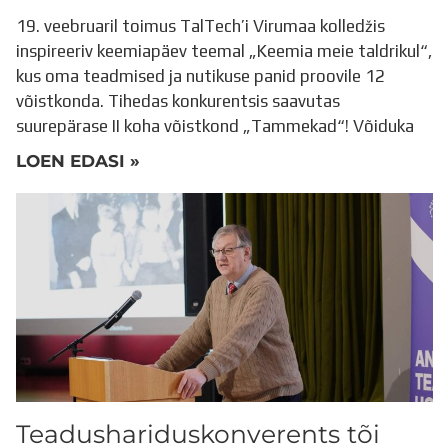
19. veebruaril toimus TalTech’i Virumaa kolledžis
inspireeriv keemiapäev teemal „Keemia meie taldrikul“,
kus oma teadmised ja nutikuse panid proovile 12
võistkonda. Tihedas konkurentsis saavutas
suurepärase II koha võistkond „Tammekad“! Võiduka
LOEN EDASI »
Teadushariduskonverents tõi