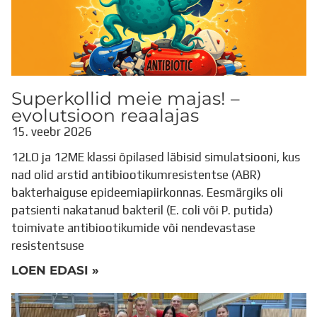
Superkollid meie majas! –
evolutsioon reaalajas
15. veebr 2026
12LO ja 12ME klassi õpilased läbisid simulatsiooni, kus
nad olid arstid antibiootikumresistentse (ABR)
bakterhaiguse epideemiapiirkonnas. Eesmärgiks oli
patsienti nakatanud bakteril (E. coli või P. putida)
toimivate antibiootikumide või nendevastase
resistentsuse
LOEN EDASI »