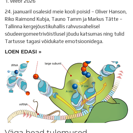
1. veebr 2026
24. jaanuaril osalesid meie kooli poisid – Oliver Hanson,
Riko Raimond Kubja, Tauno Tamm ja Markus Tätte –
Tallinna kergejõustikuhallis rahvusvahelisel
sõudeergomeetrivõistlusel jõudu katsumas ning tulid
Tartusse tagasi võidukate emotsioonidega.
LOEN EDASI »
Väga head tulemused