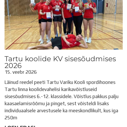
Tartu koolide KV sisesõudmises
2026
15. veebr 2026
Läinud reedel peeti Tartu Variku Kooli spordihoones
Tartu linna koolidevahelisi karikavõistluseid
sisesõudmises 6.-12. klassidele. Võistlus pakkus palju
kaasaelamisrõõmu ja pinget, sest võisteldi lisaks
individuaalsele arvestusele ka meeskondlikult, kus iga
250m