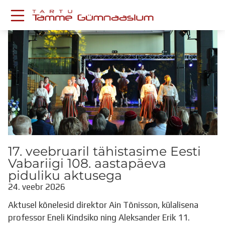
Skip
to
content
KESKKONNAD
Stuudium
Postkast
Drive
Tamme TV
Tamme Leht
Kooliraadio
Koorilaul
ÕPPETÖÖ
17. veebruaril tähistasime Eesti
Tunniplaan
Vabariigi 108. aastapäeva
Aastaplaan
piduliku aktusega
Õppekava
24. veebr 2026
Ainepassid
Aktusel kõnelesid direktor Ain Tõnisson, külalisena
Huviringid
professor Eneli Kindsiko ning Aleksander Erik 11.
Õpilastööd (UPT)