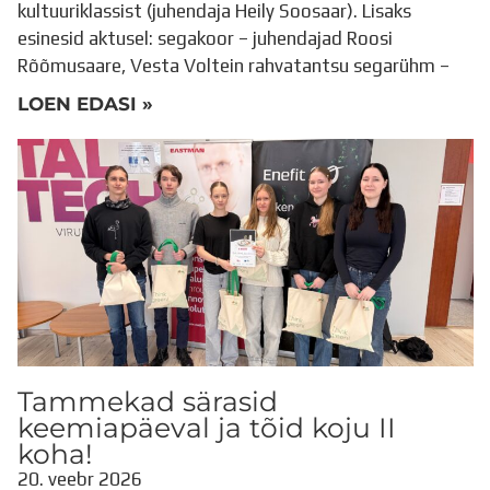
kultuuriklassist (juhendaja Heily Soosaar). Lisaks
Distantsõpe
esinesid aktusel: segakoor – juhendajad Roosi
Kodukord
Rõõmusaare, Vesta Voltein rahvatantsu segarühm –
Projektid
ÜLDINFO
LOEN EDASI »
Sisseastumine
Meie kool
Dokumendid
Uudised
Lapsevanemale
Vilistlastele
Toitlustamine
Virtuaaltuur
Õpilasesindus
Kontaktid
Tööpakkumised
Tammekad särasid
keemiapäeval ja tõid koju II
koha!
20. veebr 2026