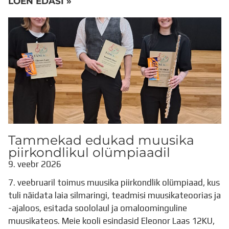
LOEN EDASI »
Tammekad edukad muusika
piirkondlikul olümpiaadil
9. veebr 2026
7. veebruaril toimus muusika piirkondlik olümpiaad, kus
tuli näidata laia silmaringi, teadmisi muusikateoorias ja
-ajaloos, esitada soololaul ja omaloominguline
muusikateos. Meie kooli esindasid Eleonor Laas 12KU,