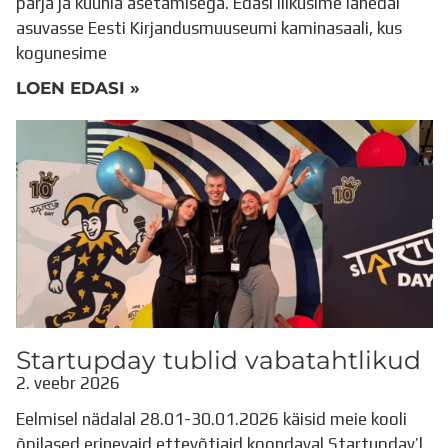
pärja ja küünla asetamisega. Edasi liikusime lähedal
asuvasse Eesti Kirjandusmuuseumi kaminasaali, kus
kogunesime
LOEN EDASI »
Startupday tublid vabatahtlikud
2. veebr 2026
Eelmisel nädalal 28.01-30.01.2026 käisid meie kooli
õpilased erinevaid ettevõtjaid koondaval Startupday’l,