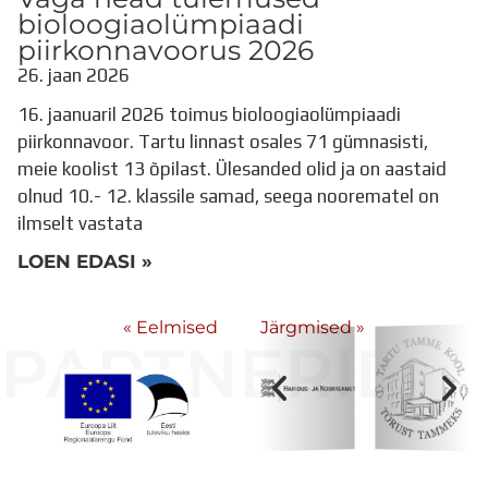
bioloogiaolümpiaadi
piirkonnavoorus 2026
26. jaan 2026
16. jaanuaril 2026 toimus bioloogiaolümpiaadi
piirkonnavoor. Tartu linnast osales 71 gümnasisti,
meie koolist 13 õpilast. Ülesanded olid ja on aastaid
olnud 10.- 12. klassile samad, seega noorematel on
ilmselt vastata
LOEN EDASI »
« Eelmised
Järgmised »
PARTNERID
Koolihoone valmimist rahastati Euroopa Liidu
Regionaalarengufondist