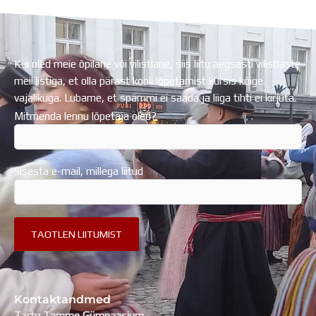
Kui oled meie õpilane või vilistlane, siis liitu aegsasti vilistlaste
meililistiga, et olla pärast kooli lõpetamist kursis kõige
vajalikuga. Lubame, et spämmi ei saada ja liiga tihti ei kirjuta.
Mitmenda lennu lõpetaja oled?
Sisesta e-mail, millega liitud
Kontaktandmed
Tartu Tamme Gümnaasium