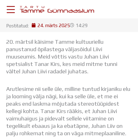
Skip
to
content
24. märts 2025
14:29
Postitatud:
KESKKONNAD
Stuudium
20. märtsil käisime Tamme kultuuriellu
Postkast
panustanud õpilastega väljasõidul Liivi
Drive
muuseumis. Meid võttis vastu Juhan Liivi
Tamme TV
spetsialist Tanar Kirs, kes meid mitme tunni
Tamme Leht
vältel Juhan Liivi radadel juhatas.
Kooliraadio
Koorilaul
Arutlesime nii selle üle, milline tuntud kirjaniku elu
ÕPPETÖÖ
ja looming välja nägi, kui ka selle üle, et me ei
Tunniplaan
peaks end laskma mõjutada stereotüüpidest
Aastaplaan
kellegi kohta. Tanar Kirs rääkis, et Juhan Liivi
Õppekava
vaimuhaigus ja pidevalt sellele viitamine on
Ainepassid
tegelikult ebaaus ja ka ebatäpne, Juhan Liiv on
Huviringid
palju rohkemat ning ta on väga mitmeplaaniline.
Õpilastööd (UPT)