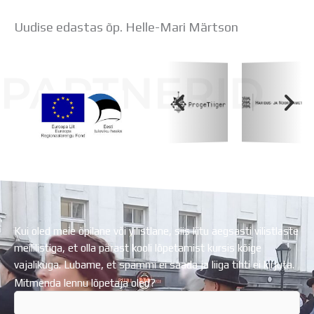
Uudise edastas õp. Helle-Mari Märtson
PARTNERID
Koolihoone valmimist rahastati Euroopa Liidu
Regionaalarengufondist
Kui oled meie õpilane või vilistlane, siis liitu aegsasti vilistlaste
meililistiga, et olla pärast kooli lõpetamist kursis kõige
vajalikuga. Lubame, et spämmi ei saada ja liiga tihti ei kirjuta.
Mitmenda lennu lõpetaja oled?