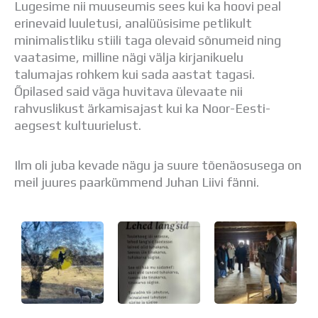
Lugesime nii muuseumis sees kui ka hoovi peal
Distantsõpe
erinevaid luuletusi, analüüsisime petlikult
Kodukord
minimalistliku stiili taga olevaid sõnumeid ning
Projektid
vaatasime, milline nägi välja kirjanikuelu
ÜLDINFO
talumajas rohkem kui sada aastat tagasi.
Sisseastumine
Õpilased said väga huvitava ülevaate nii
Meie kool
rahvuslikust ärkamisajast kui ka Noor-Eesti-
Dokumendid
aegsest kultuurielust.
Uudised
Lapsevanemale
Vilistlastele
Ilm oli juba kevade nägu ja suure tõenäosusega on
Toitlustamine
meil juures paarkümmend Juhan Liivi fänni.
Virtuaaltuur
Õpilasesindus
Kontaktid
Tööpakkumised