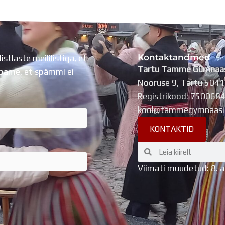
Kontaktandmed
listlaste meililistiga, et
Tartu Tamme Gümnaa
Lubame, et spämmi ei
Nooruse 9, Tartu 504
Registrikood: 750068
kool@tammegymnaasi
KONTAKTID
Search
Search
Viimati muudetud: 8. 