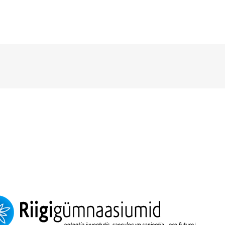
ÜLDINFO
Sisseastumine
Meie kool
Dokumendid
Uudised
Lapsevanemale
Vilistlastele
Toitlustamine
Virtuaaltuur
Õpilasesindus
Kontaktid