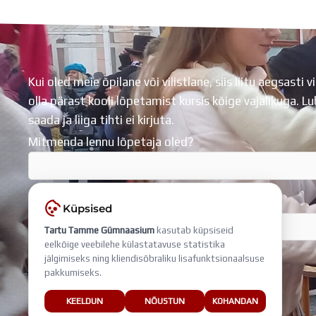
Kui oled meie õpilane või vilistlane, siis liitu aegsasti vi
olla pärast kooli lõpetamist kursis kõige vajalikuga. 
saada ja liiga tihti ei kirjuta.
Mitmenda lennu lõpetaja oled?
Sisesta e-mail, millega liitud
Küpsised
Tartu Tamme Gümnaasium
kasutab küpsiseid
eelkõige veebilehe külastatavuse statistika
jälgimiseks ning kliendisõbraliku lisafunktsionaalsuse
pakkumiseks.
KEELDUN
NÕUSTUN
KOHANDAN