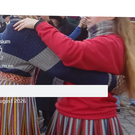
sium
11
42
um.ee
august 2026