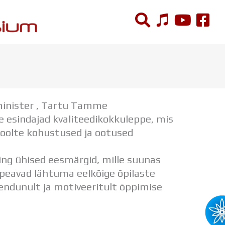
ÕPPETÖÖ
Tunniplaan
sminister , Tartu Tamme
Aastaplaan
e esindajad kvaliteedikokkuleppe, mis
Õppekava
olte kohustused ja ootused
Ainepassid
Huviringid
ing ühised eesmärgid, mille suunas
Õpilastööd (UPT)
 peavad lähtuma eelkõige õpilaste
Distantsõpe
endunult ja motiveeritult õppimise
Kodukord
Projektid