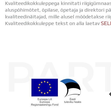
Kvaliteedikokkuleppega kinnitati riigigümn
aluspõhimõtet, õpilase, õpetaja ja direktori p
kvaliteedinäitajad, mille alusel mõõdetakse r
SEL
Kvaliteedikokkuleppe tekst on alla laetav
PAR
Koolihoone valmimist rahastati Euroopa Liidu Regionaalarengufondist