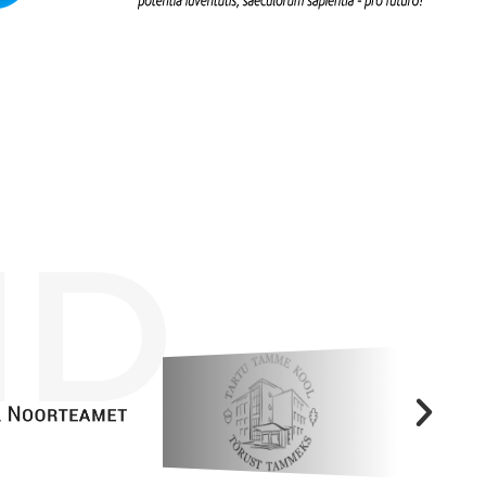
Tööpakkumised
ID