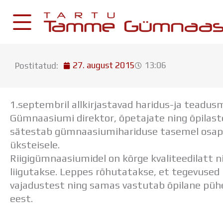
Skip
to
content
27. august 2015
13:06
Postitatud:
KESKKONNAD
Stuudium
1.septembril allkirjastavad haridus-ja teadu
Postkast
Gümnaasiumi direktor, õpetajate ning õpilast
Drive
sätestab
gümnaasiumihariduse tasemel osapo
üksteisele.
Tamme TV
Riigigümnaasiumidel on kõrge kvaliteedilatt n
Tamme Leht
liigutakse. Leppes rõhutatakse, et tegevused
Kooliraadio
vajadustest ning samas vastutab õpilane püh
Koorilaul
eest.