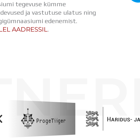
aasiumi tegevuse kümme
ädevused ja vastutuse ulatus ning
iigigümnaasiumi edenemist.
LEL AADRESSIL
.
TNER